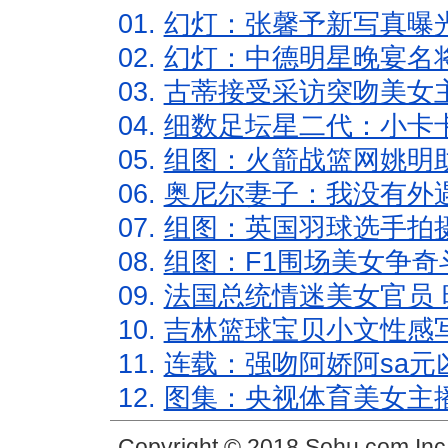
01.
幻灯：张馨予新写真曝
02.
幻灯：中德明星晚宴名
03.
古蒂接受采访突吻美女主
04.
细数足坛星二代：小卡卡
05.
组图：火箭战篮网姚明
06.
奥尼尔妻子：我没有外遇
07.
组图：英国羽球选手拍
08.
组图：F1围场美女争奇
09.
法国总统情迷美女官员 
10.
吉林篮球宝贝小文性感
11.
连载：强吻阿娇阿sa元
12.
图集：央视体育美女主
Copyright © 2018 Sohu.com In