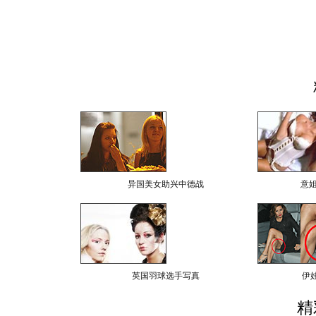
异国美女助兴中德战
意
英国羽球选手写真
伊
精