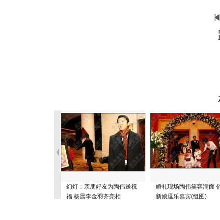
幻灯：亲朋好友为陶伟送祝
婚礼现场陶伟笑容满面 
福 杨晨李金羽齐亮相
新娘逗乐嘉宾(组图)