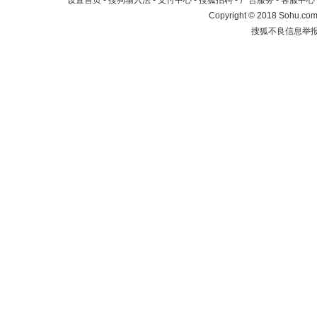
设置首页
-
搜狗输入法
-
支付中心
-
搜狐招聘
-
广告服务
-
客服中心
Copyright
©
2018 Sohu.com 
搜狐不良信息举