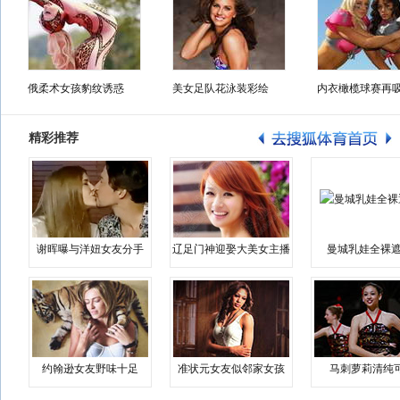
俄柔术女孩豹纹诱惑
美女足队花泳装彩绘
内衣橄榄球赛再
精彩推荐
谢晖曝与洋妞女友分手
辽足门神迎娶大美女主播
曼城乳娃全裸遮
约翰逊女友野味十足
准状元女友似邻家女孩
马刺萝莉清纯