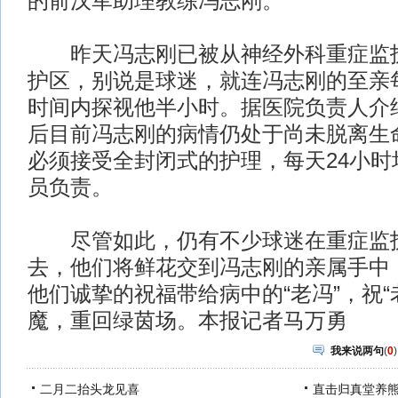
的前汉军助理教练冯志刚。
昨天冯志刚已被从神经外科重症监护
护区，别说是球迷，就连冯志刚的至亲
时间内探视他半小时。据医院负责人介
后目前冯志刚的病情仍处于尚未脱离生
必须接受全封闭式的护理，每天24小时
员负责。
尽管如此，仍有不少球迷在重症监护
去，他们将鲜花交到冯志刚的亲属手中
他们诚挚的祝福带给病中的“老冯”，祝“
魔，重回绿茵场。本报记者马万勇
我来说两句
(
0
)
二月二抬头龙见喜
直击归真堂养