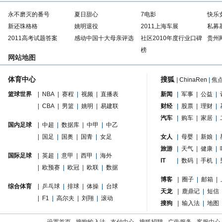
永不磨灭的番号
夏日甜心
7电影
快乐
新还珠格格
姚明退役
2011上海车展
私募
2011高考试题答案
感动中国十大母亲评选
社区2010年度行业口碑
贵州
榜
网站地图
体育中心
搜狐
|
ChinaRen
|
焦
篮球世界
|
NBA
|
赛程
|
视频
|
直播表
新闻
|
军事
|
公益
|
|
CBA
|
男篮
|
姚明
|
易建联
财经
|
股票
|
理财
|
汽车
|
购车
|
家居
|
国内足球
|
中超
|
数据库
|
中甲
|
中乙
|
国足
|
国奥
|
国青
|
女足
女人
|
母婴
|
新娘
|
旅游
|
天气
|
健康
|
国际足球
|
英超
|
意甲
|
西甲
|
海外
IT
|
数码
|
手机
|
|
欧预赛
|
欧冠
|
欧联
|
数据
博客
|
圈子
|
邮箱
|
综合体育
|
乒乓球
|
排球
|
体操
|
台球
天龙
|
鹿鼎记
|
短信
|
F1
|
高尔夫
|
刘翔
|
滚动
搜狗
|
输入法
|
地图