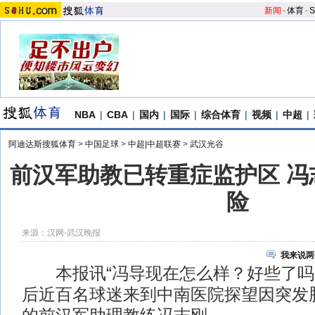
新闻
-
体育
-
S
NBA
|
CBA
|
国内
|
国际
|
综合体育
|
视频
|
中超
|
阿迪达斯搜狐体育
>
中国足球
>
中超|中超联赛
>
武汉光谷
前汉军助教已转重症监护区 冯
险
来源：
汉网-武汉晚报
我来说两
本报讯“冯导现在怎么样？好些了吗
后近百名球迷来到中南医院探望因突发