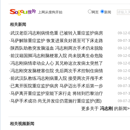
上网从搜狗开始
网页
新闻
相关新闻
·
武汉老臣冯志刚病情危重 已被转入重症监护病房
09-12-
·
马萨解除重症监护 恢复进展良好甚至可下床走路
09-07-
·
陕西队助教突发脑溢血 冯志刚两次手术仍未脱险
09-12-
·
前汉籍国脚冯志刚脑梗塞入院 尚未脱离生命危险
09-12-
·
冯志刚病情牵动众人心 其兄称这次发病太突然了
09-12-
·
冯志刚突发脑梗塞住院 先后两次手术控制住病情
09-12-
·
前武汉队教练冯志刚病重入院 接受两次开颅手术
09-12-
·
已离开医院重症监护病房 马萨迈出手术后第一步
09-07-
·
马萨离开重症监护室能下床行走 将转到巴黎治疗
09-07-
·
马萨手术成功 尚无并发症仍需施行重症监护(图)
09-07-
更多关于
冯志刚
的新闻>
相关视频新闻