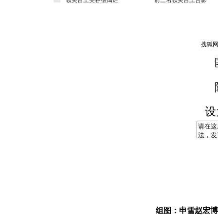
领奖台上笑容很灿烂
前三名领奖台上合影
设
组图：申雪赵宏博