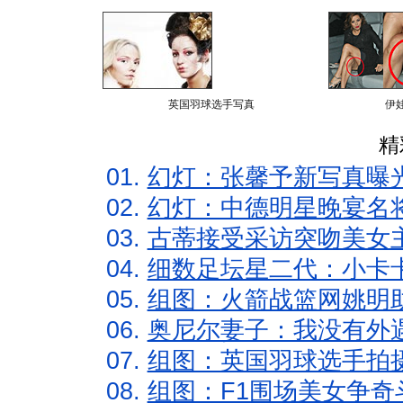
英国羽球选手写真
伊
精
01.
幻灯：张馨予新写真曝
02.
幻灯：中德明星晚宴名
03.
古蒂接受采访突吻美女主
04.
细数足坛星二代：小卡卡
05.
组图：火箭战篮网姚明
06.
奥尼尔妻子：我没有外遇
07.
组图：英国羽球选手拍
08.
组图：F1围场美女争奇