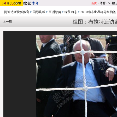
新闻
-
体育
-
S
-
娱
阿迪达斯搜狐体育
>
国际足球
>
五洲绿茵
>
绿茵动态
>
2010南非世界杯分组抽签
组图：布拉特造访
上一组