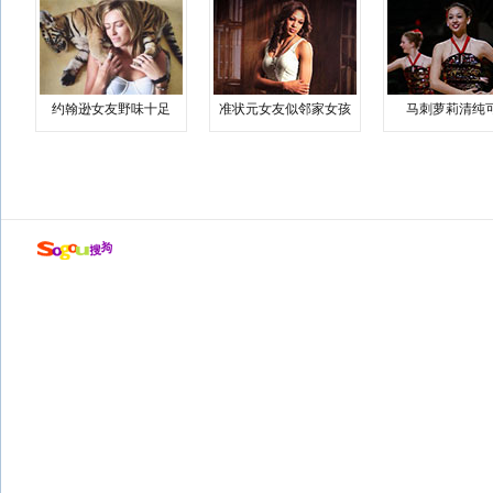
约翰逊女友野味十足
准状元女友似邻家女孩
马刺萝莉清纯