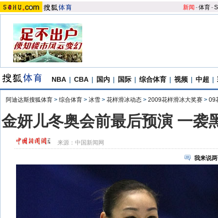
新闻
-
体育
-
S
NBA
|
CBA
|
国内
|
国际
|
综合体育
|
视频
|
中超
|
阿迪达斯搜狐体育
>
综合体育
>
冰雪
>
花样滑冰动态
>
2009花样滑冰大奖赛
>
0
金妍儿冬奥会前最后预演 一袭黑
来源：
中国新闻网
我来说两