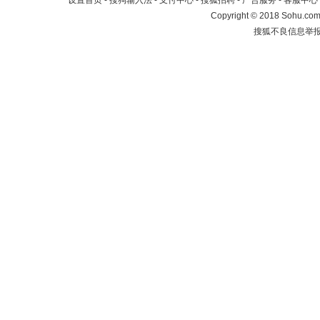
设置首页
-
搜狗输入法
-
支付中心
-
搜狐招聘
-
广告服务
-
客服中心
Copyright
©
2018 Sohu.com 
搜狐不良信息举