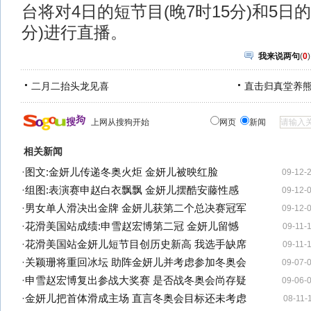
台将对4日的短节目(晚7时15分)和5日的
分)进行直播。
我来说两句
(
0
)
二月二抬头龙见喜
直击归真堂养
上网从搜狗开始
网页
新闻
相关新闻
·
图文:金妍儿传递冬奥火炬 金妍儿被映红脸
09-12-
·
组图:表演赛申赵白衣飘飘 金妍儿摆酷安藤性感
09-12-
·
男女单人滑决出金牌 金妍儿获第二个总决赛冠军
09-12-
·
花滑美国站成绩:申雪赵宏博第二冠 金妍儿留憾
09-11-
·
花滑美国站金妍儿短节目创历史新高 我选手缺席
09-11-
·
关颖珊将重回冰坛 助阵金妍儿并考虑参加冬奥会
09-07-
·
申雪赵宏博复出参战大奖赛 是否战冬奥会尚存疑
09-06-
·
金妍儿把首体滑成主场 直言冬奥会目标还未考虑
08-11-