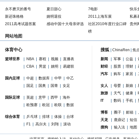
永不磨灭的番号
夏日甜心
7电影
快乐
新还珠格格
姚明退役
2011上海车展
私募
2011高考试题答案
感动中国十大母亲评选
社区2010年度行业口碑
贵州
榜
网站地图
体育中心
搜狐
|
ChinaRen
|
焦
篮球世界
|
NBA
|
赛程
|
视频
|
直播表
新闻
|
军事
|
公益
|
|
CBA
|
男篮
|
姚明
|
易建联
财经
|
股票
|
理财
|
汽车
|
购车
|
家居
|
国内足球
|
中超
|
数据库
|
中甲
|
中乙
|
国足
|
国奥
|
国青
|
女足
女人
|
母婴
|
新娘
|
旅游
|
天气
|
健康
|
国际足球
|
英超
|
意甲
|
西甲
|
海外
IT
|
数码
|
手机
|
|
欧预赛
|
欧冠
|
欧联
|
数据
博客
|
圈子
|
邮箱
|
综合体育
|
乒乓球
|
排球
|
体操
|
台球
天龙
|
鹿鼎记
|
短信
|
F1
|
高尔夫
|
刘翔
|
滚动
搜狗
|
输入法
|
地图