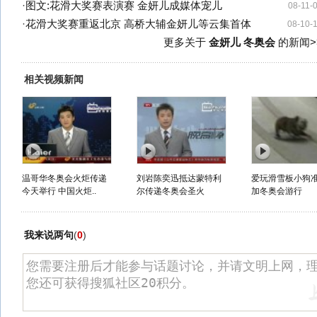
·
图文:花滑大奖赛表演赛 金妍儿成媒体宠儿
08-11-
·
花滑大奖赛重返北京 高桥大辅金妍儿等云集首体
08-10-
更多关于
金妍儿 冬奥会
的新闻>
相关视频新闻
温哥华冬奥会火炬传递
刘岩陈奕迅抵达蒙特利
爱玩滑雪板小狗
今天举行 中国火炬..
尔传递冬奥会圣火
加冬奥会游行
我来说两句
(
0
)