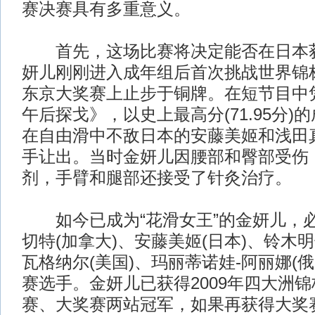
赛决赛具有多重意义。
首先，这场比赛将决定能否在日本获
妍儿刚刚进入成年组后首次挑战世界锦标
东京大奖赛上止步于铜牌。在短节目中
午后探戈》，以史上最高分(71.95分)
在自由滑中不敌日本的安藤美姬和浅田
手让出。当时金妍儿因腰部和臀部受伤
剂，手臂和腿部还接受了针灸治疗。
如今已成为“花滑女王”的金妍儿，必
切特(加拿大)、安藤美姬(日本)、铃木明
瓦格纳尔(美国)、玛丽蒂诺娃-阿丽娜(俄
赛选手。金妍儿已获得2009年四大洲
赛、大奖赛两站冠军，如果再获得大奖