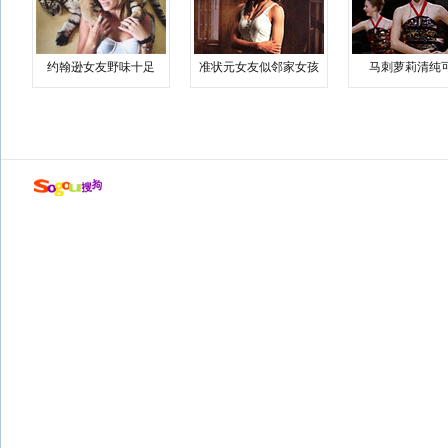
约翰逊女友野味十足
准状元女友似邻家女孩
马刺萝莉清纯