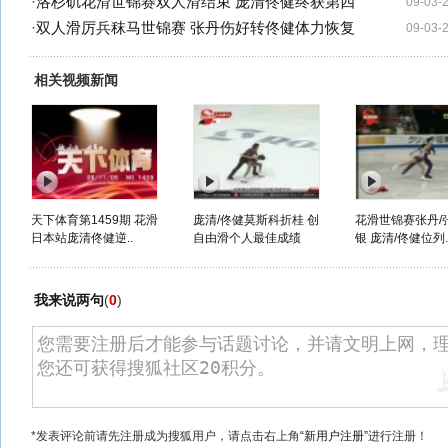
·
洛杉矶花滑世锦赛双人滑结束 庞清佟健终获第四
09-03-
·
双人滑厉兵秣马世锦赛 张丹伤好转佟健体力恢复
09-03-
相关视频新闻
天下体育第1459期 花滑
庞清/佟健莫斯科折桂 创
花滑世锦赛张丹/
日本站庞清佟健逆..
自由滑个人最佳成绩
银 庞清/佟健位列.
我来说两句
(
0
)
*发表评论前请先注册成为搜狐用户，请点击右上角
“新用户注册”
进行注册！