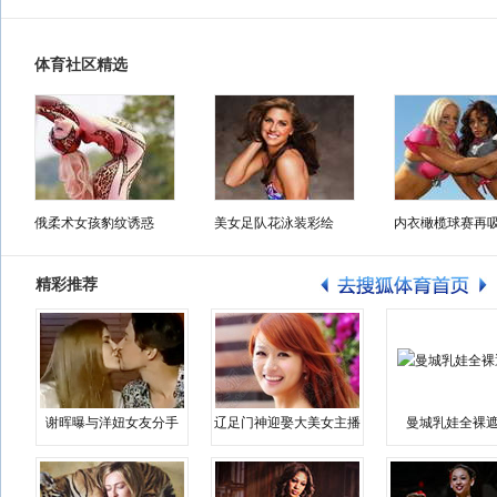
体育社区精选
俄柔术女孩豹纹诱惑
美女足队花泳装彩绘
内衣橄榄球赛再
精彩推荐
谢晖曝与洋妞女友分手
辽足门神迎娶大美女主播
曼城乳娃全裸遮