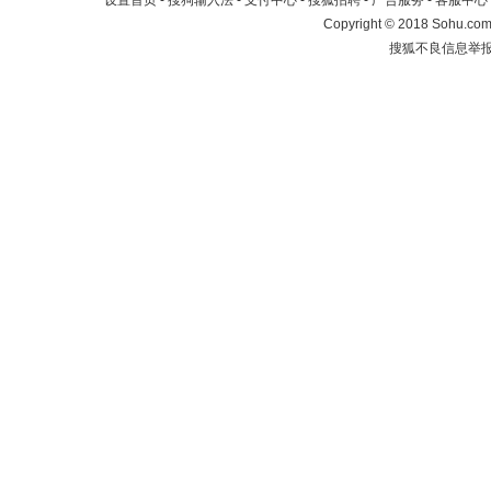
设置首页
-
搜狗输入法
-
支付中心
-
搜狐招聘
-
广告服务
-
客服中心
Copyright
©
2018 Sohu.com 
搜狐不良信息举