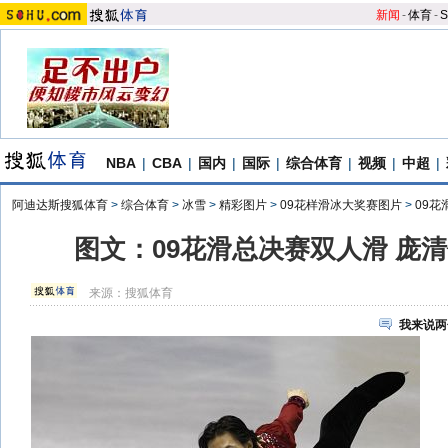
新闻
-
体育
-
S
NBA
|
CBA
|
国内
|
国际
|
综合体育
|
视频
|
中超
|
阿迪达斯搜狐体育
>
综合体育
>
冰雪
>
精彩图片
>
09花样滑冰大奖赛图片
>
09花
图文：09花滑总决赛双人滑 庞
来源：
搜狐体育
我来说两