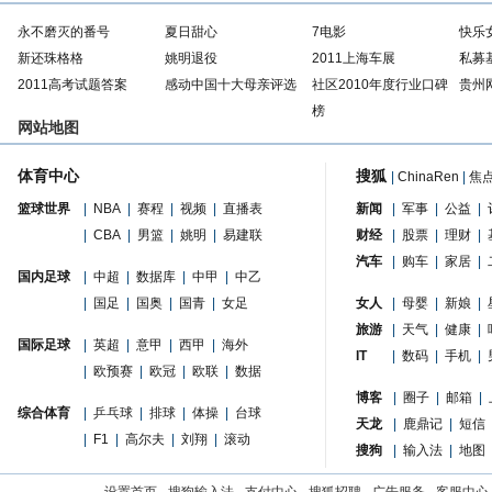
永不磨灭的番号
夏日甜心
7电影
快乐
新还珠格格
姚明退役
2011上海车展
私募
2011高考试题答案
感动中国十大母亲评选
社区2010年度行业口碑
贵州
榜
网站地图
体育中心
搜狐
|
ChinaRen
|
焦
篮球世界
|
NBA
|
赛程
|
视频
|
直播表
新闻
|
军事
|
公益
|
|
CBA
|
男篮
|
姚明
|
易建联
财经
|
股票
|
理财
|
汽车
|
购车
|
家居
|
国内足球
|
中超
|
数据库
|
中甲
|
中乙
|
国足
|
国奥
|
国青
|
女足
女人
|
母婴
|
新娘
|
旅游
|
天气
|
健康
|
国际足球
|
英超
|
意甲
|
西甲
|
海外
IT
|
数码
|
手机
|
|
欧预赛
|
欧冠
|
欧联
|
数据
博客
|
圈子
|
邮箱
|
综合体育
|
乒乓球
|
排球
|
体操
|
台球
天龙
|
鹿鼎记
|
短信
|
F1
|
高尔夫
|
刘翔
|
滚动
搜狗
|
输入法
|
地图