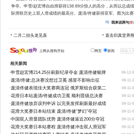
争夺。申雪/赵宏博自由滑获得138.89分惊人的高分，从而以总成绩
际滑联历史上双人滑成绩的最高分。庞清/佟健获得亚军。图为比赛
我来说两句
(
0
)
二月二抬头龙见喜
直击归真堂养
上网从搜狗开始
网页
新闻
相关新闻
·
申雪赵宏博214.25分刷新纪录夺金 庞清佟健银牌
09-12-
·
庞清/佟健:总决赛没想过卫冕 感冒不影响出征
09-11-
·
庞清佟健表现佳大奖赛两连冠 俄罗斯组合获第二
09-11-
·
花滑日本站庞清/佟健成功卫冕 顺利晋级总决赛
09-11-
·
庞清佟健放弃误判申诉 以完美发挥刷新最好成绩
09-11-
·
花滑大奖赛日本站结束 庞清/佟健"梦幻"夺冠
09-11-
·
中国双人滑显团队优势 庞清佟健逼近200分夺冠
09-11-
·
花滑大奖赛日本站赛程 庞清佟健冲击双人滑冠军
09-11-