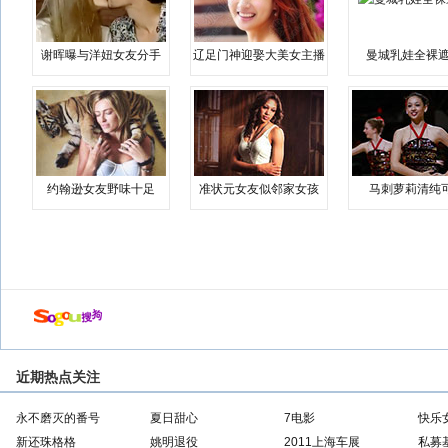
谢晖曝与洋妞女友分手
辽足门神迎娶大美女主播
曼城乳娃全裸遮
约翰逊女友野味十足
准状元女友似邻家女孩
马刺萝莉清纯
近期热点关注
永不磨灭的番号
夏日甜心
7电影
快乐
新还珠格格
姚明退役
2011上海车展
私募