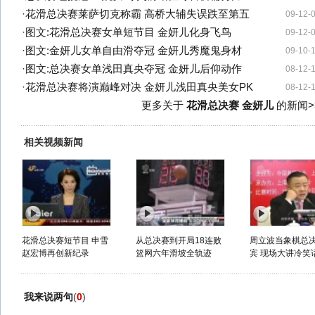
·
花滑总决赛莱萨切克称霸 高桥大辅失误跌至第五
09-12-
·
图文:花滑总决赛女单短节目 金妍儿化身飞鸟
09-12-
·
图文:金妍儿女单自由滑夺冠 金妍儿秀魔鬼身材
09-10-
·
图文:总决赛女单浅田真央夺冠 金妍儿后仰动作
08-12-
·
花滑总决赛将演巅峰对决 金妍儿浅田真央美女PK
08-12-
更多关于
花滑总决赛 金妍儿
的新闻>
相关视频新闻
花滑总决赛短节目 申雪
从总决赛到开局18连败
周立波当象棋总
赵宏博再创新纪录
篮网六年滑坡全轨迹
宾 现场大讲冷笑
我来说两句
(
0
)