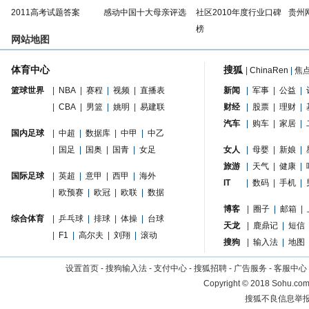
2011高考试题答案
感动中国十大母亲评选
社区2010年度行业口碑
贵州
榜
网站地图
体育中心
搜狐
|
ChinaRen
|
焦
篮球世界
|
NBA
|
赛程
|
视频
|
直播表
新闻
|
军事
|
公益
|
|
CBA
|
男篮
|
姚明
|
易建联
财经
|
股票
|
理财
|
汽车
|
购车
|
家居
|
国内足球
|
中超
|
数据库
|
中甲
|
中乙
|
国足
|
国奥
|
国青
|
女足
女人
|
母婴
|
新娘
|
旅游
|
天气
|
健康
|
国际足球
|
英超
|
意甲
|
西甲
|
海外
IT
|
数码
|
手机
|
|
欧预赛
|
欧冠
|
欧联
|
数据
博客
|
圈子
|
邮箱
|
综合体育
|
乒乓球
|
排球
|
体操
|
台球
天龙
|
鹿鼎记
|
短信
|
F1
|
高尔夫
|
刘翔
|
滚动
搜狗
|
输入法
|
地图
设置首页
-
搜狗输入法
-
支付中心
-
搜狐招聘
-
广告服务
-
客服中心
Copyright
©
2018 Sohu.com 
搜狐不良信息举