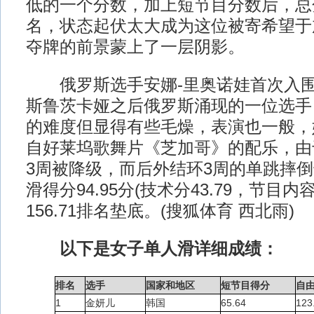
低的一个分数，加上短节目分数后，总分1
名，状态起伏太大成为这位被寄希望于
夺牌的前景蒙上了一层阴影。
俄罗斯选手安娜-里奥诺娃首次入围
斯鲁茨卡娅之后俄罗斯涌现的一位选手
的难度但显得有些毛燥，表演也一般，
自好莱坞歌舞片《芝加哥》的配乐，由
3周被降级，而后外结环3周的单跳摔
滑得分94.95分(技术分43.79，节目内容
156.71排名垫底。(搜狐体育 西北雨)
以下是女子单人滑详细成绩：
排名
选手
国家和地区
短节目得分
自
1
金妍儿
韩国
65.64
123