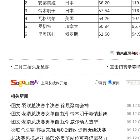
2
安藤美姬
日本
66.20
119
3
铃木明子
日本
57.54
116
4
瓦格纳尔
美国
54.26
107
5
罗切特
加拿大
60.94
95.
6
里奥诺娃
俄罗斯
61.60
94.
我来说两句
(
0
)
二月二抬头龙见喜
直击归真堂养
上网从搜狗开始
网页
新闻
相关新闻
·
图文:羽联总决赛半决赛 徐晨聚精会神
09-12-
·
图文:花滑总决赛女单自由滑 铃木明子激情起舞
09-12-
·
图文:花滑总决赛男单自由滑 威尔动人造型
09-12-
·
羽联总决赛-郭振东/徐晨0-2惜败 遗憾无缘决赛
09-12-
·
总决赛包揽冠亚 姚滨:冬奥前站位可喜仍需努力
09-12-