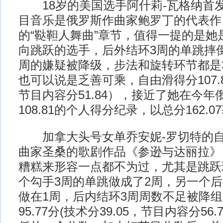
18岁的美国选手阿什莉-瓦格纳首
目音乐是俄罗斯作曲家鲍罗丁的代表作
的“鞑靼人舞曲”章节，值得一提的是她
向跳跃的选手，后外结环3周的单跳摔
周的嫌疑被降级，步法和旋转环节都是
也可以说是乏善可乘，自由滑得分107.81
节目内容分51.84），接近了她在今
108.81的个人得分纪录，以总分162.
加拿大头号女单乔安妮-罗切特的自
曲家圣桑的歌剧作品《参逊与达丽拉》
糟糕来形容一点都不为过，尤其是跳跃
个勾手3周的单跳做成了2周，另一个后
做在1周，后内结环3周周数不足被降
95.77分(技术分39.05，节目内容分56