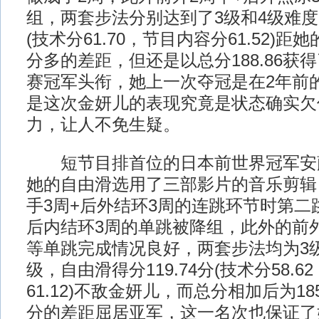
组，两套步法分别达到了3级和4级难度，
(技术分61.70，节目内容分61.52)距
分多的差距，但还是以总分188.86获
赛冠军头衔，她上一次夺冠是在2年前
是这次金妍儿的表现究竟是状态确实欠
力，让人不免生疑。
短节目排首位的日本前世界冠军安
她的自由滑选用了三部影片的音乐剪辑
手3周+后外结环3周的连跳环节时第二
后内结环3周的单跳被降组，此外的前外
等单跳完成情况良好，两套步法均为3
级，自由滑得分119.74分(技术分58.
61.12)不敌金妍儿，而总分相加后为18
分的差距屈居亚军，这一名次也保证了