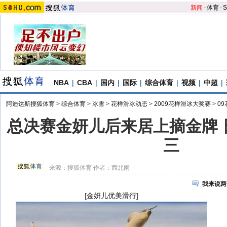
新闻
-
体育
-
S
NBA
|
CBA
|
国内
|
国际
|
综合体育
|
视频
|
中超
|
阿迪达斯搜狐体育
>
综合体育
>
冰雪
>
花样滑冰动态
>
2009花样滑冰大奖赛
>
0
总决赛金妍儿后来居上摘金牌 
三
来源：
搜狐体育
作者：西北雨
我来说两
[
金妍儿优美滑行
]