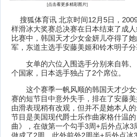
[
点击看更多精彩图片
]
搜狐体育讯 北京时间12月5日，2009
样滑冰大奖赛总决赛在日本结束了成人
比赛中，韩国天才少女金妍儿夺得了她
军，东道主选手安藤美姬和铃木明子分
女单的六位入围选手分别来自韩、日
个国家，日本选手独占了2个席位。
这个赛季一帆风顺的韩国天才少女
赛的短节目中意外失手，排在了安藤美
由滑表现稍有改观，但并不是她本人的
节目是美国现代爵士乐作曲家格什温的
曲》，在做第一个勾手3周+后外点冰3
做成了2周，此外前外2周半+后外点冰