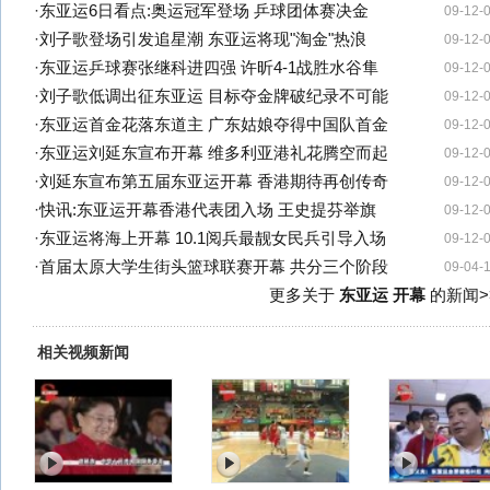
·
东亚运6日看点:奥运冠军登场 乒球团体赛决金
09-12-
·
刘子歌登场引发追星潮 东亚运将现"淘金"热浪
09-12-
·
东亚运乒球赛张继科进四强 许昕4-1战胜水谷隼
09-12-
·
刘子歌低调出征东亚运 目标夺金牌破纪录不可能
09-12-
·
东亚运首金花落东道主 广东姑娘夺得中国队首金
09-12-
·
东亚运刘延东宣布开幕 维多利亚港礼花腾空而起
09-12-
·
刘延东宣布第五届东亚运开幕 香港期待再创传奇
09-12-
·
快讯:东亚运开幕香港代表团入场 王史提芬举旗
09-12-
·
东亚运将海上开幕 10.1阅兵最靓女民兵引导入场
09-12-
·
首届太原大学生街头篮球联赛开幕 共分三个阶段
09-04-
更多关于
东亚运 开幕
的新闻>
相关视频新闻