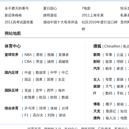
永不磨灭的番号
夏日甜心
7电影
快乐
新还珠格格
姚明退役
2011上海车展
私募
2011高考试题答案
感动中国十大母亲评选
社区2010年度行业口碑
贵州
榜
网站地图
体育中心
搜狐
|
ChinaRen
|
焦
篮球世界
|
NBA
|
赛程
|
视频
|
直播表
新闻
|
军事
|
公益
|
|
CBA
|
男篮
|
姚明
|
易建联
财经
|
股票
|
理财
|
汽车
|
购车
|
家居
|
国内足球
|
中超
|
数据库
|
中甲
|
中乙
|
国足
|
国奥
|
国青
|
女足
女人
|
母婴
|
新娘
|
旅游
|
天气
|
健康
|
国际足球
|
英超
|
意甲
|
西甲
|
海外
IT
|
数码
|
手机
|
|
欧预赛
|
欧冠
|
欧联
|
数据
博客
|
圈子
|
邮箱
|
综合体育
|
乒乓球
|
排球
|
体操
|
台球
天龙
|
鹿鼎记
|
短信
|
F1
|
高尔夫
|
刘翔
|
滚动
搜狗
|
输入法
|
地图