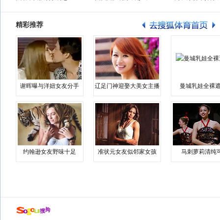
精彩推荐
谢晖曝与洋妞女友分手
辽足门神迎娶大美女主播
曼城乳娃全裸遮
约翰逊女友野味十足
准状元女友似邻家女孩
马刺萝莉清纯