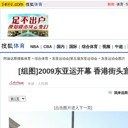
新闻
-
体育
-
S
NBA
|
CBA
|
国内
|
国际
|
综合体育
|
视频
|
中超
|
阿迪达斯搜狐体育
>
综合体育
>
东亚运动会|第五届东亚运动会
>
东亚运动会图片
[组图]2009东亚运开幕 香港街
来源：
人民网
我来说两
[点击图片进入下一页]