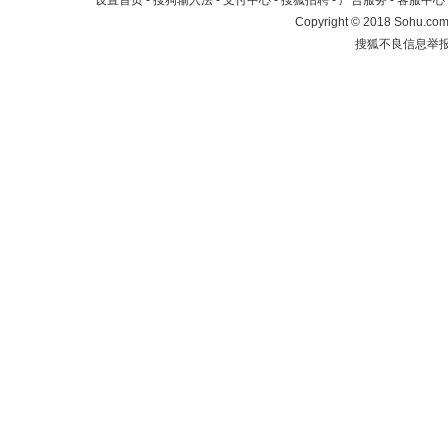
设置首页
-
搜狗输入法
-
支付中心
-
搜狐招聘
-
广告服务
-
客服中心
Copyright
©
2018 Sohu.com 
搜狐不良信息举