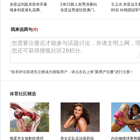
东亚运刘延东宣布开幕
2米23新人首秀演暴扣
王义夫:东亚运主
维多利亚港礼花腾..
东亚运男篮狂胜澳门..
80后 向韩国冠军
我来说两句
(
0
)
*发表评论前请先注册成为搜狐用户，请点击右上角
“新用户注册”
进行注册！
体育社区精选
俄柔术女孩豹纹诱惑
美女足队花泳装彩绘
内衣橄榄球赛再