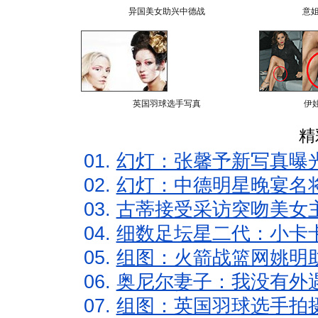
异国美女助兴中德战
意
英国羽球选手写真
伊
精
01.
幻灯：张馨予新写真曝
02.
幻灯：中德明星晚宴名
03.
古蒂接受采访突吻美女主
04.
细数足坛星二代：小卡卡
05.
组图：火箭战篮网姚明
06.
奥尼尔妻子：我没有外遇
07.
组图：英国羽球选手拍