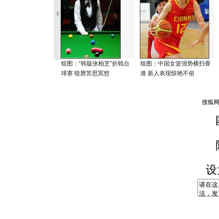
组图：“韩版张柏芝”折戟台
组图：中国女篮强势横扫香
球赛 咬唇苦思冥想
港 新人表现惊艳不俗
设