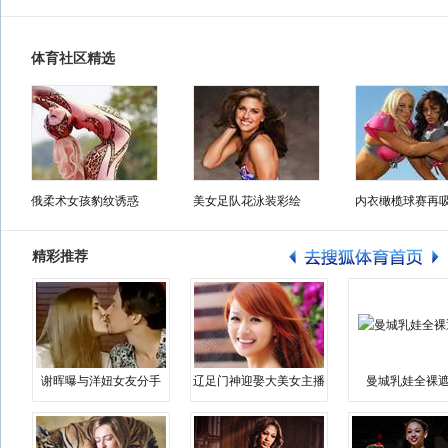
体育社区精选
俄柔术女孩豹纹诱惑
美女足队花泳装彩绘
内衣橄榄球赛再
精彩推荐
谢晖曝与洋妞女友分手
辽足门神迎娶大美女主播
曼城乳娃全裸遮