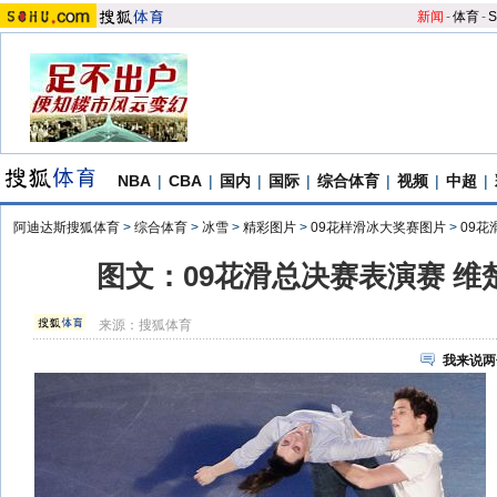
新闻
-
体育
-
S
NBA
|
CBA
|
国内
|
国际
|
综合体育
|
视频
|
中超
|
阿迪达斯搜狐体育
>
综合体育
>
冰雪
>
精彩图片
>
09花样滑冰大奖赛图片
>
09花
图文：09花滑总决赛表演赛 维
来源：
搜狐体育
我来说两