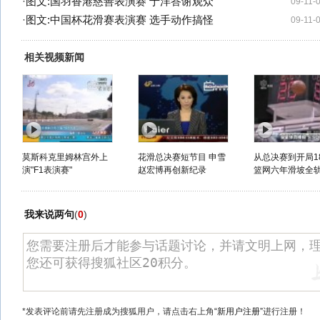
·
图文:国羽香港慈善表演赛 于洋答谢观众
09-11-
·
图文:中国杯花滑赛表演赛 选手动作搞怪
09-11-
相关视频新闻
莫斯科克里姆林宫外上
花滑总决赛短节目 申雪
从总决赛到开局1
演"F1表演赛"
赵宏博再创新纪录
篮网六年滑坡全
我来说两句
(
0
)
*发表评论前请先注册成为搜狐用户，请点击右上角
“新用户注册”
进行注册！