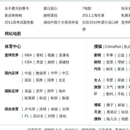
永不磨灭的番号
夏日甜心
7电影
快乐
新还珠格格
姚明退役
2011上海车展
私募
2011高考试题答案
感动中国十大母亲评选
社区2010年度行业口碑
贵州
榜
网站地图
体育中心
搜狐
|
ChinaRen
|
焦
篮球世界
|
NBA
|
赛程
|
视频
|
直播表
新闻
|
军事
|
公益
|
|
CBA
|
男篮
|
姚明
|
易建联
财经
|
股票
|
理财
|
汽车
|
购车
|
家居
|
国内足球
|
中超
|
数据库
|
中甲
|
中乙
|
国足
|
国奥
|
国青
|
女足
女人
|
母婴
|
新娘
|
旅游
|
天气
|
健康
|
国际足球
|
英超
|
意甲
|
西甲
|
海外
IT
|
数码
|
手机
|
|
欧预赛
|
欧冠
|
欧联
|
数据
博客
|
圈子
|
邮箱
|
综合体育
|
乒乓球
|
排球
|
体操
|
台球
天龙
|
鹿鼎记
|
短信
|
F1
|
高尔夫
|
刘翔
|
滚动
搜狗
|
输入法
|
地图