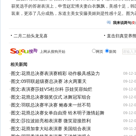
获奖选手的答谢表演上，申雪赵宏博夫妻白衣飘飘，美感十足，韩
装束，更添了几分成熟，东道主美女安藤美姬则是性感十足。图为
我来说两句
(
0
)
二月二抬头龙见喜
直击归真堂养
上网从搜狗开始
网页
新闻
相关新闻
·
图文:花滑总决赛表演赛精彩 动作极具感染力
08-12-
·
图文:09羽联超级赛总决赛 冰火两重天
09-12-
·
图文:表演赛莎娃VS杜尔科 莎娃笑容灿烂
09-12-
·
图文:花滑总决赛颁奖仪式 冰舞冠军组合
09-12-
·
图文:羽联总决赛半决赛 鲍春来一丝不苟
09-12-
·
图文:花滑总决赛女单自由滑 铃木明子激情起舞
09-12-
·
图文:莎拉波娃亮相表演赛 微笑迎接胜利
09-12-
·
图文:花滑加拿大站表演赛 美国组合表演
09-11-