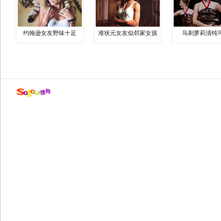
约翰逊女友野味十足
准状元女友似邻家女孩
马刺萝莉清纯