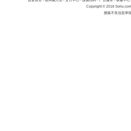
设置首页
-
搜狗输入法
-
支付中心
-
搜狐招聘
-
广告服务
-
客服中心
Copyright
©
2018 Sohu.com 
搜狐不良信息举