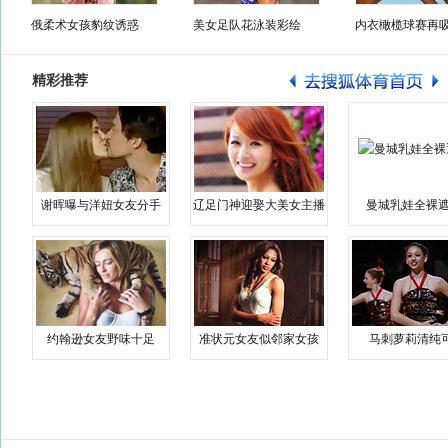
俄柔术女孩豹纹诱惑
美女足队花泳装彩绘
内衣橄榄球赛再
精彩推荐
谢晖曝与洋妞女友分手
辽足门神迎娶大美女主播
曼城乳娃全裸遮
约翰逊女友野味十足
准状元女友似邻家女孩
马刺萝莉清纯