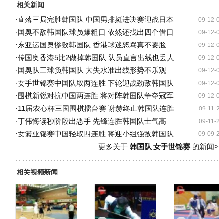
相关新闻
·
直落三局完胜韩国队 中国男排挺进决赛迎战日本
09-12-
·
国奥不敌韩国队球员爆粗口 依然还找出四个借口
09-12-
·
东亚运国奥惨败韩国队 香港球迷怒骂真不要脸
09-12-
·
传国奥香港5比2做掉韩国队 队员直言出线也丢人
09-12-
·
国奥队三球负韩国队 大失水准出线形势不乐观
09-12-
·
女手世锦赛中国队取两连胜 下轮迎战劲敌韩国队
09-12-
·
围棋新锐对抗中国两连胜 将对阵韩国队争夺冠军
09-12-
·
11届农心杯三国围棋擂台赛 谢赫终止韩国队连胜
09-11-
·
丁伟悔读秒阶段出恶手 先锋连胜韩国队士气高
09-11-
·
女篮亚锦赛中国轻取四连胜 将迎小组强敌韩国队
09-09-
更多关于
韩国队 女手世锦赛
的新闻>
相关视频新闻