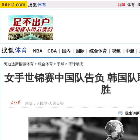
新闻
-
体育
-
S
NBA
|
CBA
|
国内
|
国际
|
综合体育
|
视频
|
中超
|
阿迪达斯搜狐体育
>
综合体育
>
手球
>
手球动态
女手世锦赛中国队告负 韩国队
胜
来源：
人民网-人民日报
我来说两