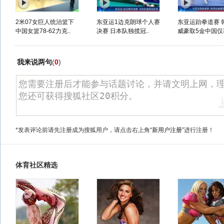
2米07女巨人统治篮下
东亚运1边克朗球个人赛
东亚运跆拳道赛 
中国女篮78-62力克..
决赛 日本队独揽冠..
威豪取5金中国仅获
我来说两句
(
0
)
*发表评论前请先注册成为搜狐用户，请点击右上角
“新用户注册”
进行注册！
体育社区精选