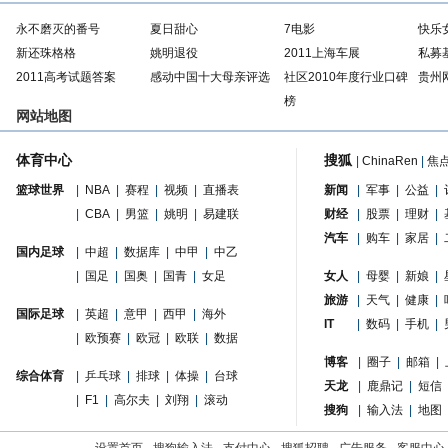
永不磨灭的番号
夏日甜心
7电影
快乐
新还珠格格
姚明退役
2011上海车展
私募
2011高考试题答案
感动中国十大母亲评选
社区2010年度行业口碑
贵州
榜
网站地图
体育中心
搜狐
|
ChinaRen
|
焦
篮球世界
|
NBA
|
赛程
|
视频
|
直播表
新闻
|
军事
|
公益
|
|
CBA
|
男篮
|
姚明
|
易建联
财经
|
股票
|
理财
|
汽车
|
购车
|
家居
|
国内足球
|
中超
|
数据库
|
中甲
|
中乙
|
国足
|
国奥
|
国青
|
女足
女人
|
母婴
|
新娘
|
旅游
|
天气
|
健康
|
国际足球
|
英超
|
意甲
|
西甲
|
海外
IT
|
数码
|
手机
|
|
欧预赛
|
欧冠
|
欧联
|
数据
博客
|
圈子
|
邮箱
|
综合体育
|
乒乓球
|
排球
|
体操
|
台球
天龙
|
鹿鼎记
|
短信
|
F1
|
高尔夫
|
刘翔
|
滚动
搜狗
|
输入法
|
地图