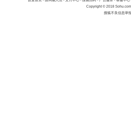
设置首页
-
搜狗输入法
-
支付中心
-
搜狐招聘
-
广告服务
-
客服中心
Copyright
©
2018 Sohu.com 
搜狐不良信息举