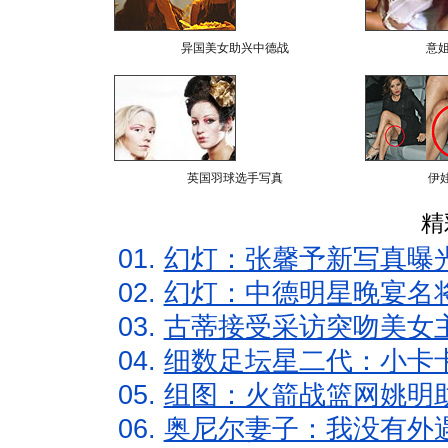
异国美女助兴中德战
意
英国羽球选手写真
伊
精
01.
幻灯：张馨予新写真曝
02.
幻灯：中德明星晚宴名
03.
古蒂接受采访突吻美女主
04.
细数足坛星二代：小卡卡
05.
组图：火箭战篮网姚明
06.
奥尼尔妻子：我没有外遇