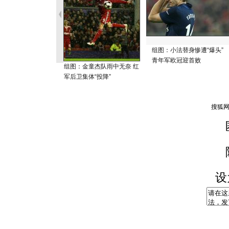
组图：小法替身惨遭“爆头”
青年军欧冠迎首败
组图：金童杰队雨中无奈 红
军后卫集体“投降”
设