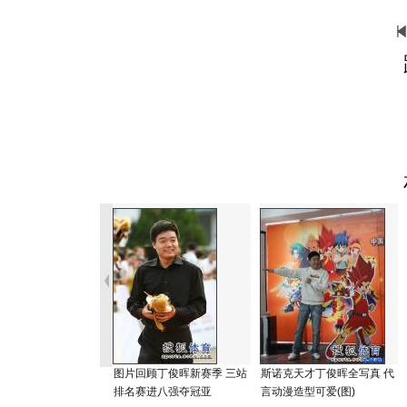
图片回顾丁俊晖新赛季 三站
斯诺克天才丁俊晖全写真 代
排名赛进八强夺冠亚
言动漫造型可爱(图)