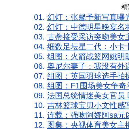
精
01.
幻灯：张馨予新写真曝
02.
幻灯：中德明星晚宴名
03.
古蒂接受采访突吻美女主
04.
细数足坛星二代：小卡卡
05.
组图：火箭战篮网姚明
06.
奥尼尔妻子：我没有外遇
07.
组图：英国羽球选手拍
08.
组图：F1围场美女争奇
09.
法国总统情迷美女官员 
10.
吉林篮球宝贝小文性感
11.
连载：强吻阿娇阿sa元
12.
图集：央视体育美女主