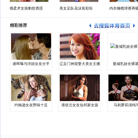
俄柔术女孩豹纹诱惑
美女足队花泳装彩绘
内衣橄榄球赛再
精彩推荐
谢晖曝与洋妞女友分手
辽足门神迎娶大美女主播
曼城乳娃全裸遮
约翰逊女友野味十足
准状元女友似邻家女孩
马刺萝莉清纯