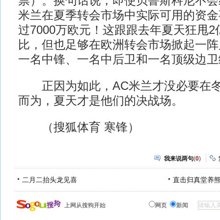
票）。换句话说，即使贝鲁斯科尼不会
米兰在夏季转会市场中实际可用的资金
过7000万欧元！这跟跟去年夏天狂甩
比，但也足够在欧洲转会市场掀起一阵
一名中锋、一名中后卫和一名顶级边卫
正因为如此，AC米兰才没必要在冬
而为，夏天才是他们的决战场。
（搜狐体育 寒锋）
我来说两句
(
0
)
二月二抬头龙见喜
直击归真堂养
上网从搜狗开始
网页
新闻