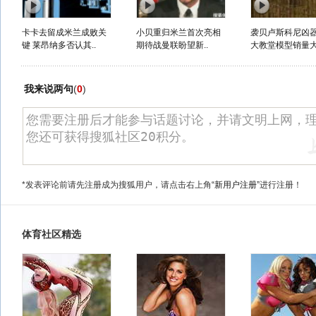
卡卡去留成米兰成败关
小贝重归米兰首次亮相
袭贝卢斯科尼凶
键 莱昂纳多否认其..
期待战曼联盼望新..
大教堂模型销量
我来说两句
(
0
)
*发表评论前请先注册成为搜狐用户，请点击右上角
“新用户注册”
进行注册！
体育社区精选