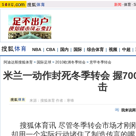
新闻
-
体育
-
S
NBA
|
CBA
|
国内
|
国际
|
综合体育
|
视频
|
中超
|
阿迪达斯搜狐体育
>
国际足球
>
2010欧洲冬季转会
>
意甲冬季转会
米兰一动作封死冬季转会 握70
击
来源：
搜狐体育
作者：寒锋
我来说两
搜狐体育讯 尽管冬季转会市场才刚刚
却用一个实际行动堵住了制造传言的嘴