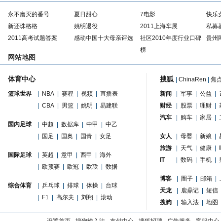
永不磨灭的番号
夏日甜心
7电影
快乐
新还珠格格
姚明退役
2011上海车展
私募
2011高考试题答案
感动中国十大母亲评选
社区2010年度行业口碑
贵州
榜
网站地图
体育中心
搜狐
|
ChinaRen
|
焦
篮球世界
|
NBA
|
赛程
|
视频
|
直播表
新闻
|
军事
|
公益
|
|
CBA
|
男篮
|
姚明
|
易建联
财经
|
股票
|
理财
|
汽车
|
购车
|
家居
|
国内足球
|
中超
|
数据库
|
中甲
|
中乙
|
国足
|
国奥
|
国青
|
女足
女人
|
母婴
|
新娘
|
旅游
|
天气
|
健康
|
国际足球
|
英超
|
意甲
|
西甲
|
海外
IT
|
数码
|
手机
|
|
欧预赛
|
欧冠
|
欧联
|
数据
博客
|
圈子
|
邮箱
|
综合体育
|
乒乓球
|
排球
|
体操
|
台球
天龙
|
鹿鼎记
|
短信
|
F1
|
高尔夫
|
刘翔
|
滚动
搜狗
|
输入法
|
地图