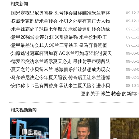
相关新闻
·
国米定穆里尼奥替身 头号转会目标瞄准米兰弃将
09-12-
·
权威专家剖析米兰转会 小贝之外更有真正大人物
09-12-
·
米兰锋霸处子球破七年魔咒 老妖被逼到转会边缘
09-11-
·
意甲20强转会评分:国米引援最强 米兰盈利称王
09-11-
·
意甲最差转会11人:米兰三零铁卫 皇马弃将贬值
09-11-
·
如愿逃过冠军杯附加赛 AC米兰可如愿轻松过夏天
09-06-
·
德罗巴突访米兰昭示夏天必走 最佳射手声明留队
09-05-
·
夏天之前小贝留米兰 感激俱乐部让梦想成为现实
09-03-
·
马尔蒂尼决定今年夏天退役 传奇后卫让米兰遗憾
09-02-
·
安帅称卡卡已有两替身 承认米兰夏天险引进小贝
08-10-
更多关于
米兰 转会
的新闻>
相关视频新闻