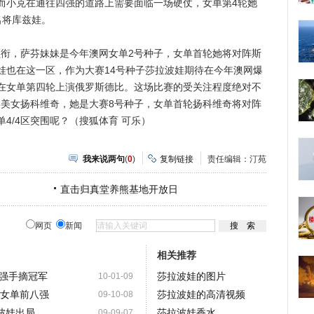
而小克在通往四强的道路上需要面临一场硬仗，女单第4轮她
名将库兹娃。
衔，萨芬妹妹是今年澳网女单2号种子，女单首轮她将对阵斯
娃也在这一区，作为大赛14号种子莎拉波娃期待在今年澳网爆
在女单第四轮上演俄罗斯德比。这场比赛的受关注程度绝对不
类美女扬科维奇，她是大赛8号种子，女单首轮扬科维奇将对阵
4/4区突围呢？（搜狐体育 可乐）
我来说两句
(
0
)
复制链接
责任编辑：汀苑
直击归真堂养熊基地开放日
网页
新闻
相关推荐
强手摘冠军
莎拉波娃的图片
10-01-09
级女单前八强
莎拉波娃的高清视频
09-10-08
波娃出局
莎拉波娃香水
09-09-07