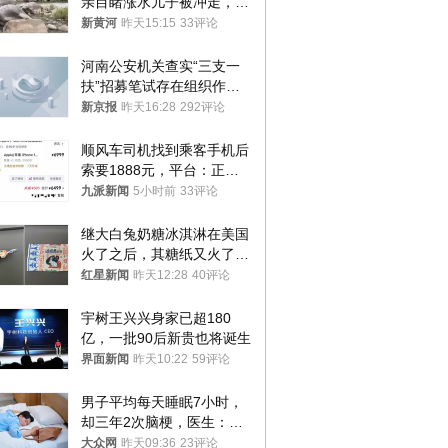
亲目睹涨水儿子被冲走，当
地排除上游泄洪，家属盼厘
新黄河
昨天15:15
33评论
清责任
河南公安机关查实“三支一
扶”招募笔试存在组织作弊
犯罪行为
新京报
昨天16:28
292评论
顺风车司机找到乘客手机后
索要1888元，平台：正和
司机沟通协商
九派新闻
5小时前
33评论
继大白兔奶糖冰淇淋在美国
火了之后，其糖纸又火了！
海外博主盛赞：平面设计经
红星新闻
昨天12:28
40评论
典之作
宇树王兴兴身家已超180
亿，一批90后新贵也将诞生
界面新闻
昨天10:22
59评论
男子平均每天睡眠7小时，
却三年2次脑梗，医生：这
样睡觉更伤身
大众网
昨天09:36
23评论