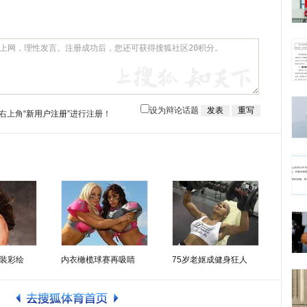
设为辩论话题
右上角
“新用户注册”
进行注册！
装彩绘
内衣橄榄球赛再吸睛
75岁老妪成健身狂人