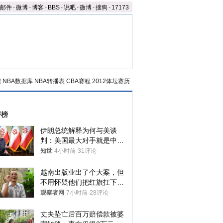
邮件
-
微博
-
博客
-
BBS
-
说吧
-
微博
-
搜狗
-
17173
程
NBA数据库
NBA转播表
CBA赛程
2012体坛赛历
评榜
伊朗总统解释为何与美谈
判：美国最大对手就是中
国，但他们也在对话
知世
4小时前
31评论
越南出版业出了个大案，但
不用怀疑他们把红旗扛下去
的决心
观察者网
7小时前
28评论
丈夫坠亡后百万赔偿款被婆