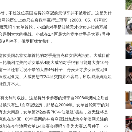
衔，不过这位美国名将的夺冠前景似乎并不被看好。这是为什
网的历史上她只在奇数年赢得过冠军（2003、05、07和09
破魔咒吗？女单首轮，小威的对手是波兰天才少女U-拉德万斯
遇到太大的挑战。小威在1/4区最大的竞争对手是大赛7号种
赛9号种子、俄罗斯猛女兹娃。
这位美国名将女单首轮的对手是捷克猛女萨法洛娃。大威目前
三轮顺利过关的话女单第4轮大威的对手很有可能是大赛10号
。这一区还有近况不错的大赛4号种子、丹麦天才少女沃兹尼亚
沃兹尼亚克。大威要想在2/4区突围并不容易，所以威廉姆斯姐
能性并不大。
有比利时双姝。这是持外卡参赛的海宁自2008年澳网之后首
娘只有过1次夺冠经历，那是在2004年。女单首轮海宁的对
太大问题，女单第2轮她将PK“神仙姐姐”德娃，这无疑将是
也在3/4区，09年美网的神奇夺冠让她成为今年澳网关注的
能在今年澳网女单1/4决赛会师吗？作为大赛15号种子，小