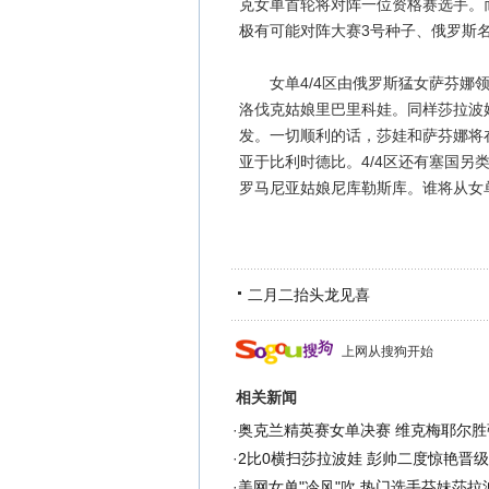
克女单首轮将对阵一位资格赛选手。
极有可能对阵大赛3号种子、俄罗斯
女单4/4区由俄罗斯猛女萨芬娜领
洛伐克姑娘里巴里科娃。同样莎拉波
发。一切顺利的话，莎娃和萨芬娜将
亚于比利时德比。4/4区还有塞国另
罗马尼亚姑娘尼库勒斯库。谁将从女单
二月二抬头龙见喜
上网从搜狗开始
相关新闻
·
奥克兰精英赛女单决赛 维克梅耶尔胜
·
2比0横扫莎拉波娃 彭帅二度惊艳晋
·
美网女单"冷风"吹 热门选手芬妹莎拉