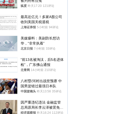
被判刑有点冤
狐度
昨天17:20
121评论
最高近亿元！多家A股公司
收到美国关税退税
上海证券报
5小时前
94评论
美媒爆料：美副防长想访
华，“非常执着”
北京日报
7小时前
33评论
“前13名被淘汰，后5名进体
检”，广东佛山通报
北青网
14小时前
210评论
八村塁/河村出战世预赛 中
国男篮错过最强日本队
中国篮镜头
昨天13:58
35评论
因严重违纪违法 金融监管
总局原局长李云泽被罢免全
国人大代表
经济观察报
昨天16:24
112评论