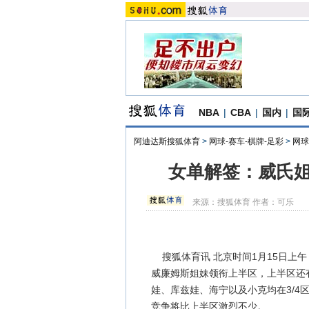
NBA
|
CBA
|
国内
|
国
阿迪达斯搜狐体育
>
网球-赛车-棋牌-足彩
>
网球
女单解签：威氏姐
来源：
搜狐体育
作者：可乐
搜狐体育讯 北京时间1月15日上午
威廉姆斯姐妹领衔上半区，上半区还
娃、库兹娃、海宁以及小克均在3/4
竞争将比上半区激烈不少。