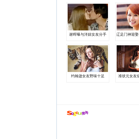
谢晖曝与洋妞女友分手
辽足门神迎娶
约翰逊女友野味十足
准状元女友