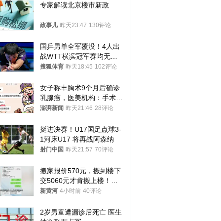
专家解读北京楼市新政
政事儿
昨天23:47
130评论
国乒男单全军覆没！4人出
战WTT横滨冠军赛均无缘
八强
搜狐体育
昨天18:45
102评论
女子称丰胸术9个月后确诊
乳腺癌，医美机构：手术不
可能引发癌症，建议走司法
澎湃新闻
昨天21:46
28评论
途径
挺进决赛！U17国足点球3-
1河床U17 将再战阿森纳
射门中国
昨天21:57
70评论
搬家报价570元，搬到楼下
交5060元才肯搬上楼！女
子傻眼了……
新黄河
4小时前
40评论
2岁男童遭漏诊后死亡 医生