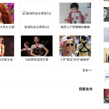
大美女主播
曼城乳娃全裸遮3点
梅西儿子肥嘟嘟粉嫩嫩
似邻家女孩
马刺萝莉清纯可爱
C罗"簪花"伊布"戴胸罩"
更多>>
我要发布