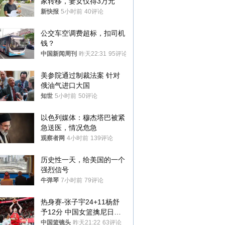
家转移，妻女仅得3万元
新快报
5小时前
40评论
公交车空调费超标，扣司机
钱？
中国新闻周刊
昨天22:31
95评论
美参院通过制裁法案 针对
俄油气进口大国
知世
5小时前
50评论
以色列媒体：穆杰塔巴被紧
急送医，情况危急
观察者网
4小时前
139评论
历史性一天，给美国的一个
强烈信号
牛弹琴
7小时前
79评论
热身赛-张子宇24+11杨舒
予12分 中国女篮擒尼日利
亚
中国篮镜头
昨天21:22
63评论