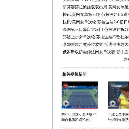
·
萨芬娜莎拉波娃双双出局 美网女单第
·
快讯:美网女单第三轮 莎拉波娃1-2
·
快讯:美网女单次轮 莎拉波娃2-0横
·
温网第三日爆出大冷门 莎拉波娃折戟
·
郑洁止步女单次轮 莎拉波娃不敌杜尔
·
李娜首次击败莎拉波娃 挺进伯明翰大
·
俄罗斯双娇会师法网女单决赛 强手胜
更
相关视频新闻
东亚运网球女单决赛 中
乒球女单中国
华台北张凯贞逆转..
张继科许昕跻身