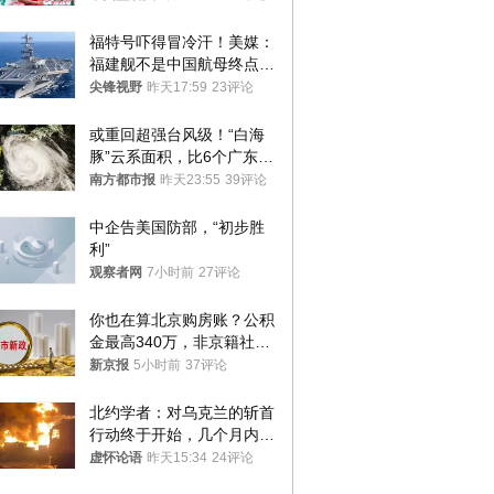
福特号吓得冒冷汗！美媒：
福建舰不是中国航母终点，
而是新起点！
尖锋视野
昨天17:59
23评论
或重回超强台风级！“白海
豚”云系面积，比6个广东还
大！深圳官方：注意这件事
南方都市报
昨天23:55
39评论
中企告美国防部，“初步胜
利”
观察者网
7小时前
27评论
你也在算北京购房账？公积
金最高340万，非京籍社保
1年
新京报
5小时前
37评论
北约学者：对乌克兰的斩首
行动终于开始，几个月内乌
将投降
虚怀论语
昨天15:34
24评论