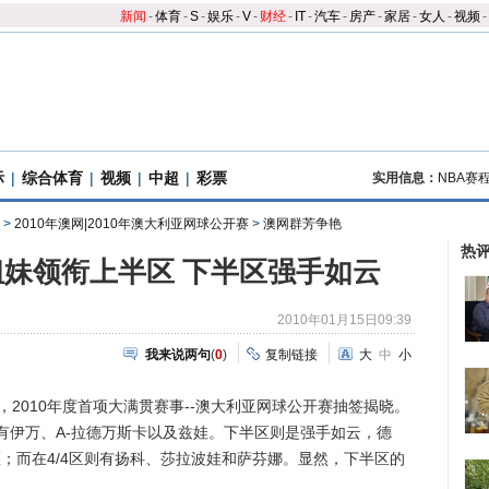
新闻
-
体育
-
S
-
娱乐
-
V
-
财经
-
IT
-
汽车
-
房产
-
家居
-
女人
-
视频
-
际
|
综合体育
|
视频
|
中超
|
彩票
实用信息：
NBA赛
>
2010年澳网|2010年澳大利亚网球公开赛
>
澳网群芳争艳
热
妹领衔上半区 下半区强手如云
2010年01月15日09:39
我来说两句
(
0
)
复制链接
大
中
小
，2010年度首项大满贯赛事--澳大利亚网球公开赛抽签揭晓。
有伊万、A-拉德万斯卡以及兹娃。下半区则是强手如云，德
区；而在4/4区则有扬科、莎拉波娃和萨芬娜。显然，下半区的