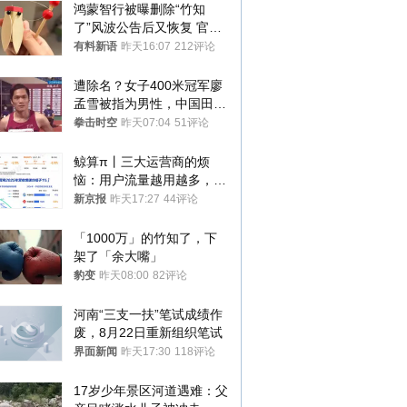
鸿蒙智行被曝删除“竹知
了”风波公告后又恢复 官媒
曾力挺：劝华为要大度的，
有料新语
昨天16:07
212评论
你们适不适合？
遭除名？女子400米冠军廖
孟雪被指为男性，中国田协
默不作声
拳击时空
昨天07:04
51评论
鲸算π丨三大运营商的烦
恼：用户流量越用越多，收
入却越来越少
新京报
昨天17:27
44评论
「1000万」的竹知了，下
架了「余大嘴」
豹变
昨天08:00
82评论
河南“三支一扶”笔试成绩作
废，8月22日重新组织笔试
界面新闻
昨天17:30
118评论
17岁少年景区河道遇难：父