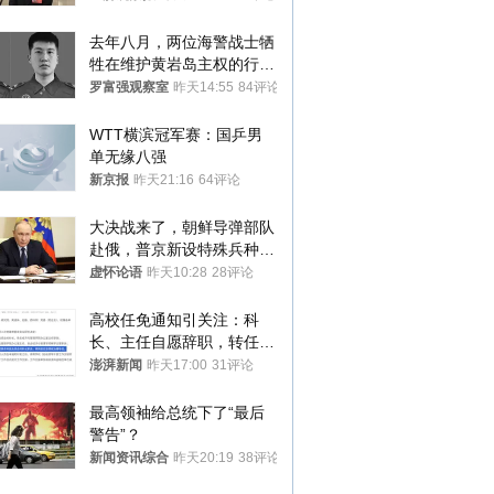
去年八月，两位海警战士牺
牲在维护黄岩岛主权的行动
中
罗富强观察室
昨天14:55
84评论
WTT横滨冠军赛：国乒男
单无缘八强
新京报
昨天21:16
64评论
大决战来了，朝鲜导弹部队
赴俄，普京新设特殊兵种，
76岁老将扛旗
虚怀论语
昨天10:28
28评论
高校任免通知引关注：科
长、主任自愿辞职，转任思
政辅导员
澎湃新闻
昨天17:00
31评论
最高领袖给总统下了“最后
警告”？
新闻资讯综合
昨天20:19
38评论