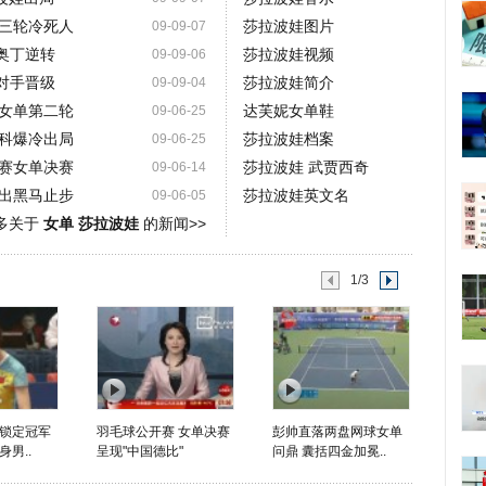
三轮冷死人
莎拉波娃图片
09-09-07
遭奥丁逆转
莎拉波娃视频
09-09-06
扫对手晋级
莎拉波娃简介
09-09-04
女单第二轮
达芙妮女单鞋
09-06-25
科爆冷出局
莎拉波娃档案
09-06-25
赛女单决赛
莎拉波娃 武贾西奇
09-06-14
出黑马止步
莎拉波娃英文名
09-06-05
多关于
女单 莎拉波娃
的新闻>>
1/3
锁定冠军
羽毛球公开赛 女单决赛
彭帅直落两盘网球女单
男..
呈现"中国德比"
问鼎 囊括四金加冕..