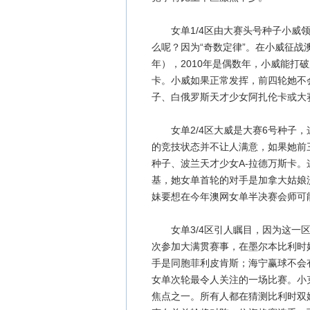
女单1/4区由大赛头号种子小威领
么呢？因为“奇数定律”。在小威征战澳
年），2010年是偶数年，小威能打
卡。小威如果正常发挥，前四轮她不会
子、白俄罗斯天才少女阿扎伦卡或大
女单2/4区大威是大赛6号种子，
的竞技状态并不让人满意，如果她前
种子、波兰天才少女A-拉德万斯卡
基，她女单首轮的对手是加拿大姑娘
妹要想在今年澳网女单半决赛会师可
女单3/4区引人瞩目，因为这一区
次参加大满贯赛事，在墨尔本比利时姑
手是同胞菲利皮肯斯；海宁赢球不会有
女单次轮最令人关注的一场比赛。小克
焦点之一。所有人都在猜测比利时双姝