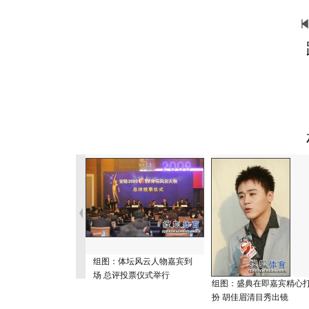
组图：体坛风云人物嘉宾到
场 总评投票仪式举行
组图：盛典在即嘉宾精心
扮 胡佳眉清目秀出镜