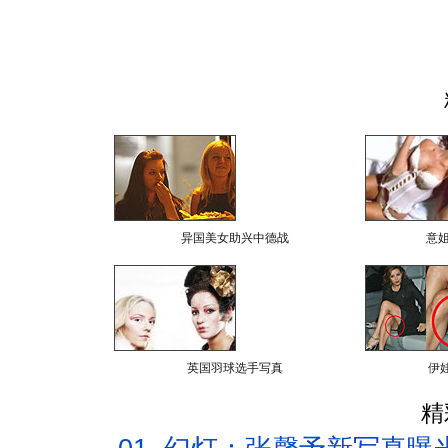
异国美女助兴中德战
意
英国羽球选手写真
伊
精