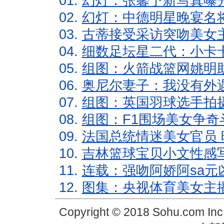
01.
幻灯：张馨予新写真曝
02.
幻灯：中德明星晚宴名
03.
古蒂接受采访突吻美女主
04.
细数足坛星二代：小卡卡
05.
组图：火箭战篮网姚明
06.
奥尼尔妻子：我没有外遇
07.
组图：英国羽球选手拍
08.
组图：F1围场美女争奇
09.
法国总统情迷美女官员 
10.
吉林篮球宝贝小文性感
11.
连载：强吻阿娇阿sa元
12.
图集：央视体育美女主
Copyright © 2018 Sohu.com In