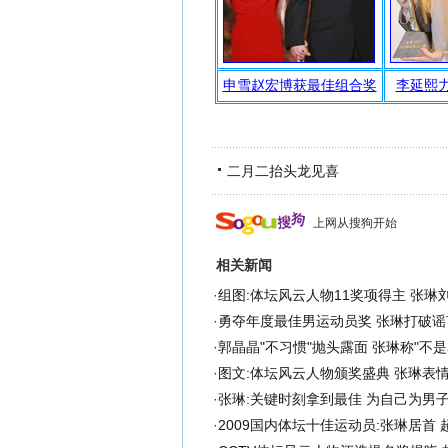
二月二抬头龙见喜
上网从搜狗开始
相关新闻
·
组图:体坛风云人物11奖项得主 张琳
·
勇夺年度最佳男运动员奖 张琳打破谣
·
郭晶晶"不习惯"抛头露面 张琳称"不是
·
图文:体坛风云人物颁奖盛典 张琳表
·
张琳:关键时刻拿到最佳 为自己为男
·
2009国内体坛十佳运动员:张琳居首