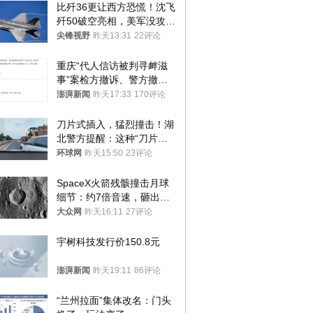
比歼36更让西方恐慌！沈飞
歼50破空亮相，美军没攻克
的技术被拿下
尖锋视野
昨天13:31
22评论
重庆“代人信访被判寻衅滋
事”案检方撤诉、警方撤
案，两被告人获国赔
澎湃新闻
昨天17:33
170评论
刀片式插入，猛烈撞击！湖
北警方提醒：这种“刀片超
车”，太危险了
环球网
昨天15:50
23评论
SpaceX火箭残骸撞击月球
细节：约7倍音速，砸出直
径约30米撞击坑
大众网
昨天16:11
27评论
宇树科技发行价150.8元
澎湃新闻
昨天19:11
86评论
“兰州拉面”集体改名：门头