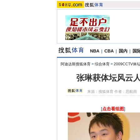
NBA
|
CBA
|
国内
|
国
阿迪达斯搜狐体育
>
综合体育
>
2009CCTV
张琳获体坛风云人
来源：
搜狐体育
作者：思航雨
[
点击看组图
]