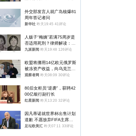
外交部发言人就广岛核爆81
周年答记者问
新华社
昨天19:45
41评论
人贩子“梅姨”若满75周岁是
否适用死刑？律师解读：很
大概率不会被判处死刑
九派新闻
昨天19:48
126评论
欧盟将挪用14亿欧元俄罗斯
被冻资产收益，向乌克兰提
供援助
观察者网
昨天08:09
30评论
80后女柜员“逆袭”，获聘42
00亿银行副行长
红星新闻
昨天13:20
32评论
因凡蒂诺就世界杯出售计划
道歉 不愿放弃FIFA主席职
位
足坛欧美汇
昨天07:11
33评论