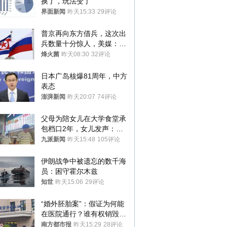
换了，玩法变了
界面新闻
昨天15:33
29评论
普京再向东方借兵，这次出
兵数量十分惊人，美媒：俄
朝要动真格？
烽火菌
昨天08:30
32评论
日本广岛核爆81周年，中方
表态
澎湃新闻
昨天20:07
74评论
父母为陪女儿在大学食堂承
包档口2年，女儿发声：初
衷是为了陪伴，毕业后将不
九派新闻
昨天15:48
105评论
再营业
伊朗战争中被遗忘的数千海
员：困守霍尔木兹
知世
昨天15:06
29评论
“婚外胚胎案”：假证为何能
在医院通行？谁有权销毁胚
胎？
南方都市报
昨天15:29
28评论