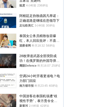
言家世 荒诞吗
狐度
4小时前
236评论
阿根廷足协致函因凡蒂诺：
正确道路是继续在您领导下
足坛欧美汇
3小时前
30评论
泰国女公务员精致妆容爆
红，本人回应批评：不喜欢
就别看
观察者网
昨天18:32
58评论
28枚弹道武器全部突防成
功！在俄罗斯的外国导弹发
射车都是合法打击目标
鹰眼Defence
昨天16:07
25评论
空调24小时开着更省电？电
力部门回应
南方都市报
昨天23:45
40评论
中国游客在泰国机场遭“歧
视性手势”，泰方责令全面
调查，对责任人采取最严厉
新黄河
2小时前
42评论