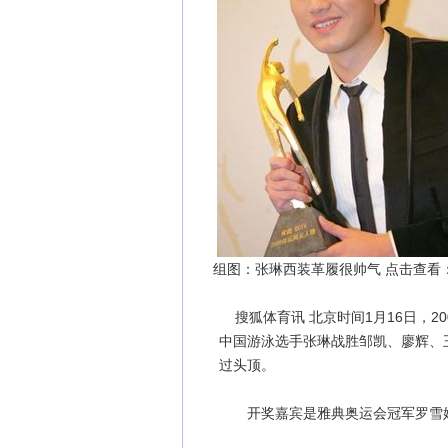
组图：张琳西装革履很帅气 点击查看
搜狐体育讯 北京时间1月16日，2
中国游泳选手张琳战胜邹凯、廖辉、
过头顶。
开奖嘉宾是雅典奥运会冠军罗雪娟