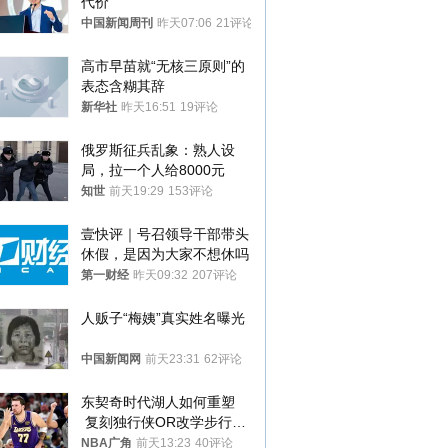
代价
中国新闻周刊
昨天07:06
21评论
高市早苗就“无核三原则”的
表态含糊其辞
新华社
昨天16:51
19评论
俄罗斯征兵乱象：熟人设
局，拉一个人给8000元
知世
前天19:29
153评论
壹快评｜号召领导干部带头
休假，是因为大家不想休吗
第一财经
昨天09:32
207评论
人贩子“梅姨”真实姓名曝光
中国新闻网
前天23:31
62评论
东契奇时代湖人如何重塑
 复刻独行侠OR改学步行
者？
NBA广角
前天13:23
40评论