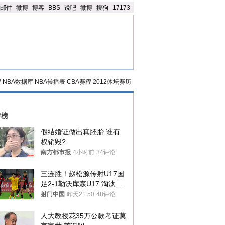
邮件
-
微博
-
博客
-
BBS
-
说吧
-
微博
-
搜狗
-
17173
程
NBA数据库
NBA转播表
CBA赛程
2012体坛赛历
评榜
假结婚证做出真胚胎 谁有
权销毁?
南方都市报
4小时前
34评论
三连胜！赵松源传射U17国
足2-1勒沃库森U17 淘汰赛
将战河床
射门中国
昨天21:50
48评论
人大教授花35万公款考证莫