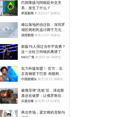
巴西降级与阿根廷外交关
系，发生了什么？
界面新闻
昨天10:27
28评论
难以落地的动迁款：深圳罗
湖区两村民追讨两千万元动
迁款八年未果
澎湃新闻
昨天12:57
49评论
新版76人强过当年宇宙勇？
这一次杜兰特错的离谱了
NBA广角
昨天07:04
38评论
实力外援加盟！ 官方：北
京首钢签下巴里·布朗和桑
普森
中国篮镜头
前天18:15
39评论
被俄导弹“洗地”后，泽连斯
基还在做梦：让俄罗斯在冬
季前求和？
兵器先锋
前天20:13
42评论
再次炸场，梁文锋的克制与