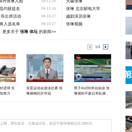
 林丹张琳入围
天啸张琳
09-12-16
晶均获提名
张琳 北京邮电大学
09-12-16
琳等出席活动
越剧演员张琳
09-10-27
将入选名单
张琳视频
09-10-27
更多关于
张琳 体坛
的新闻>>
1/3
对进球 失
东亚运动会游泳比赛 张
男子4x200米自由泳 张
加努力
琳摘铜刘京夺冠
琳领衔不敌日本队摘..