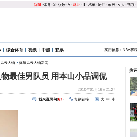
新闻
-
体育
-
S
-
娱乐
-
V
-
财经
-
IT
-
汽车
-
房产
-
家居
-
女人
-
视频
-
际
|
综合体育
|
视频
|
中超
|
彩票
实用信息：
NBA赛
体坛风云人物
>
体坛风云人物新闻
热
物最佳男队员 用本山小品调侃
2010年01月16日21:27
我来说两句
(
67
)
复制链接
大
中
小