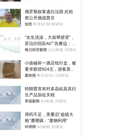
处分
俄罗斯政客逃往法国 此前
曾公开挑战普京
知世
昨天18:38
89评论
“女生洗澡，大叔帮搓背”，
苏泊尔回应AI广告擦边：视
频全下架，已强化内容管理
每日经济新闻
11小时前
33评论
与审核
小孩碰坏一酒店纸巾盒，被
要求赔偿924元，游客质疑
酒店房客物品超高标价，市
新快报
昨天20:51
134评论
监部门：不违规
特朗普宣布对多晶硅及其衍
生产品加征关税
界面新闻
4小时前
23评论
弹药不足，美重启“超级大
炮”遭嘲讽：“废物利用”
环球网
4小时前
25评论