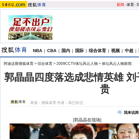
新闻
-
体育
-
S
NBA
|
CBA
|
国内
|
国际
|
综合体育
|
视频
|
中超
|
阿迪达斯搜狐体育
>
综合体育
>
2009CCTV体坛风云人物
>
体坛风云人物新闻
郭晶晶四度落选成悲情英雄 刘
贵
来源：
搜狐体育
作者：风已吹过
我来说两
[
郭晶晶在现场
]