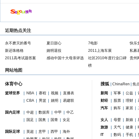
近期热点关注
永不磨灭的番号
夏日甜心
7电影
快乐
新还珠格格
姚明退役
2011上海车展
私募
2011高考试题答案
感动中国十大母亲评选
社区2010年度行业口碑
贵州
榜
网站地图
体育中心
搜狐
|
ChinaRen
|
焦
篮球世界
|
NBA
|
赛程
|
视频
|
直播表
新闻
|
军事
|
公益
|
|
CBA
|
男篮
|
姚明
|
易建联
财经
|
股票
|
理财
|
汽车
|
购车
|
家居
|
国内足球
|
中超
|
数据库
|
中甲
|
中乙
|
国足
|
国奥
|
国青
|
女足
女人
|
母婴
|
新娘
|
旅游
|
天气
|
健康
|
国际足球
|
英超
|
意甲
|
西甲
|
海外
IT
|
数码
|
手机
|