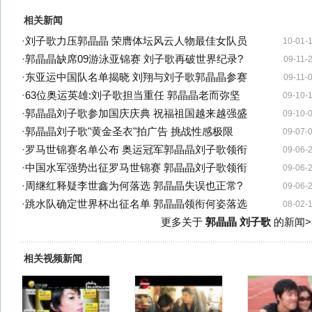
相关新闻
·
刘子歌力压郭晶晶 荣膺体坛风云人物最佳女队员
10-01-
·
郭晶晶缺席09游泳亚锦赛 刘子歌再破世界纪录?
09-11-
·
东亚运中国队名单揭晓 刘翔与刘子歌郭晶晶参赛
09-11-
·
63位奥运英雄:刘子歌担当重任 郭晶晶老而弥坚
09-10-
·
郭晶晶刘子歌参加国庆庆典 祝福祖国越来越强盛
09-10-
·
郭晶晶刘子歌"黄金圣衣"拍广告 挑战性感极限
09-07-
·
罗马世锦赛名单公布 奥运冠军郭晶晶刘子歌领衔
09-06-
·
中国水军强势出征罗马世锦赛 郭晶晶刘子歌领衔
09-06-
·
周继红释疑李世鑫为何落选 郭晶晶失误也正常?
09-06-
·
跳水队确定世界杯出征名单 郭晶晶领衔何姿落选
08-02-
更多关于
郭晶晶 刘子歌
的新闻>
相关视频新闻