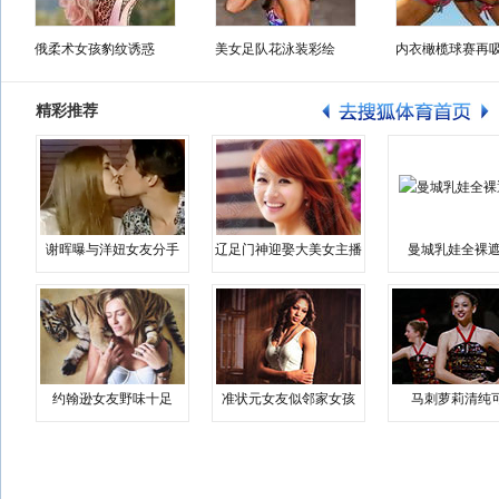
俄柔术女孩豹纹诱惑
美女足队花泳装彩绘
内衣橄榄球赛再
精彩推荐
谢晖曝与洋妞女友分手
辽足门神迎娶大美女主播
曼城乳娃全裸遮
约翰逊女友野味十足
准状元女友似邻家女孩
马刺萝莉清纯