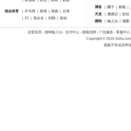
|
欧预赛
|
欧冠
|
欧联
|
数据
博客
|
圈子
|
邮箱
|
综合体育
|
乒乓球
|
排球
|
体操
|
台球
天龙
|
鹿鼎记
|
短信
|
F1
|
高尔夫
|
刘翔
|
滚动
搜狗
|
输入法
|
地图
设置首页
-
搜狗输入法
-
支付中心
-
搜狐招聘
-
广告服务
-
客服中心
Copyright
©
2018 Sohu.com 
搜狐不良信息举