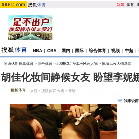
新闻
-
体育
-
S
NBA
|
CBA
|
国内
|
国际
|
综合体育
|
视频
|
中超
|
阿迪达斯搜狐体育
>
综合体育
>
2009CCTV体坛风云人物
>
体坛风云人物新闻
胡佳化妆间静候女友 盼望李妮娜
来源：
搜狐体育
作者：曾珍
我来说两