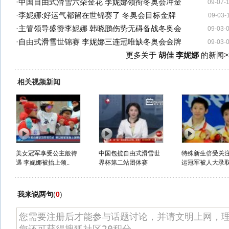
·
中国自由式滑雪六朵金花 李妮娜领衔冬奥会冲金
09-07-
·
李妮娜:好运气都留在世锦赛了 冬奥会目标金牌
09-03-
·
主管领导盛赞李妮娜 韩晓鹏伤势无碍备战冬奥会
09-03-
·
自由式滑雪世锦赛 李妮娜三连冠唯缺冬奥会金牌
09-03-
更多关于
胡佳 李妮娜
的新闻>
相关视频新闻
美女冠军享受公主般待
中国包揽自由式滑雪世
特殊新生倍受关注
遇 李妮娜被抬上领..
界杯第二站团体赛
运冠军被人大录
我来说两句
(
0
)