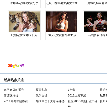
谢晖曝与洋妞女友分手
辽足门神迎娶大美女主播
曼城乳娃全裸遮
约翰逊女友野味十足
准状元女友似邻家女孩
马刺萝莉清纯
近期热点关注
永不磨灭的番号
夏日甜心
7电影
快乐
新还珠格格
姚明退役
2011上海车展
私募
2011高考试题答案
感动中国十大母亲评选
社区2010年度行业口碑
贵州