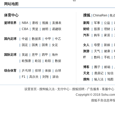
榜
网站地图
体育中心
搜狐
|
ChinaRen
|
焦
篮球世界
|
NBA
|
赛程
|
视频
|
直播表
新闻
|
军事
|
公益
|
|
CBA
|
男篮
|
姚明
|
易建联
财经
|
股票
|
理财
|
汽车
|
购车
|
家居
|
国内足球
|
中超
|
数据库
|
中甲
|
中乙
|
国足
|
国奥
|
国青
|
女足
女人
|
母婴
|
新娘
|
旅游
|
天气
|
健康
|
国际足球
|
英超
|
意甲
|
西甲
|
海外
IT
|
数码
|
手机
|
|
欧预赛
|
欧冠
|
欧联
|
数据
博客
|
圈子
|
邮箱
|
综合体育
|
乒乓球
|
排球
|
体操
|
台球
天龙
|
鹿鼎记
|
短信
|
F1
|
高尔夫
|
刘翔
|
滚动
搜狗
|
输入法
|
地图
设置首页
-
搜狗输入法
-
支付中心
-
搜狐招聘
-
广告服务
-
客服中心
Copyright
©
2018 Sohu.com 
搜狐不良信息举