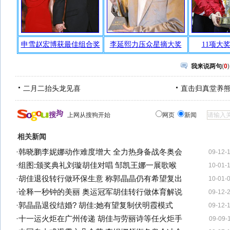
我来说两句
(
0
)
二月二抬头龙见喜
直击归真堂养
上网从搜狗开始
网页
新闻
相关新闻
·
韩晓鹏李妮娜动作难度增大 全力热身备战冬奥会
09-12-
·
组图:颁奖典礼刘璇胡佳对唱 邹凯王娜一展歌喉
10-01-
·
胡佳退役转行做环保生意 称郭晶晶仍有希望复出
10-01-
·
诠释一秒钟的美丽 奥运冠军胡佳转行做体育解说
09-12-
·
郭晶晶退役结婚? 胡佳:她有望复制伏明霞模式
09-12-
·
十一运火炬在广州传递 胡佳与劳丽诗等任火炬手
09-09-