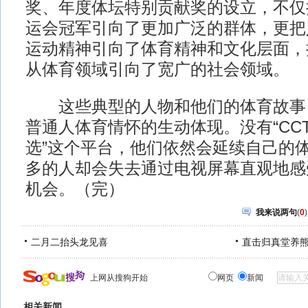
奖、年度体坛特别贡献奖的设立，不仅
运会冠军引向了更加广泛的群体，更把
运动精神引向了体育精神和文化层面，
从体育领域引向了宽广的社会领域。
这些典型的人物和他们的体育故事
普通人体育情怀的生动体现。没有“CC
选”这个平台，他们依然会延续自己的
多的人却会失去通过电视屏幕直观地感
机会。（完）
我来说两句
(
0
)
二月二抬头龙见喜
直击归真堂养
上网从搜狗开始
网页
新闻
相关新闻