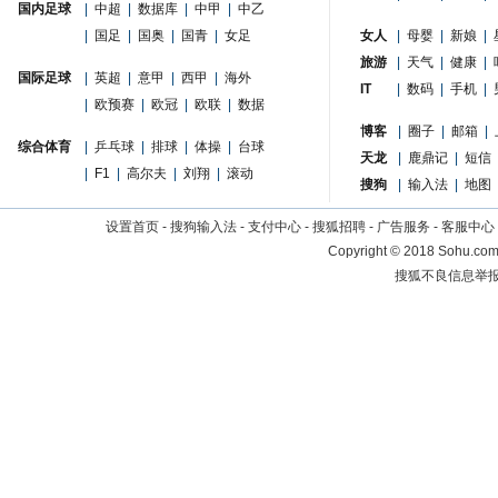
国内足球
|
中超
|
数据库
|
中甲
|
中乙
|
国足
|
国奥
|
国青
|
女足
女人
|
母婴
|
新娘
|
旅游
|
天气
|
健康
|
国际足球
|
英超
|
意甲
|
西甲
|
海外
IT
|
数码
|
手机
|
|
欧预赛
|
欧冠
|
欧联
|
数据
博客
|
圈子
|
邮箱
|
综合体育
|
乒乓球
|
排球
|
体操
|
台球
天龙
|
鹿鼎记
|
短信
|
F1
|
高尔夫
|
刘翔
|
滚动
搜狗
|
输入法
|
地图
设置首页
-
搜狗输入法
-
支付中心
-
搜狐招聘
-
广告服务
-
客服中心
Copyright
©
2018 Sohu.com 
搜狐不良信息举