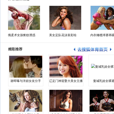
俄柔术女孩豹纹诱惑
美女足队花泳装彩绘
内衣橄榄球赛再
精彩推荐
谢晖曝与洋妞女友分手
辽足门神迎娶大美女主播
曼城乳娃全裸遮