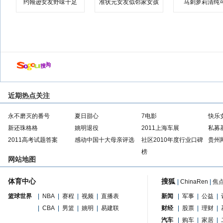
约翰逊女友野味十足
准状元女友似邻家女孩
马刺萝莉清纯
近期热点关注
永不磨灭的番号
夏日甜心
7电影
快乐
新还珠格格
姚明退役
2011上海车展
私募
2011高考试题答案
感动中国十大母亲评选
社区2010年度行业口碑
贵州
榜
网站地图
体育中心
搜狐
|
ChinaRen
|
焦
篮球世界
|
NBA
|
赛程
|
视频
|
直播表
新闻
|
军事
|
公益
|
|
CBA
|
男篮
|
姚明
|
易建联
财经
|
股票
|
理财
|
汽车
|
购车
|
家居
|