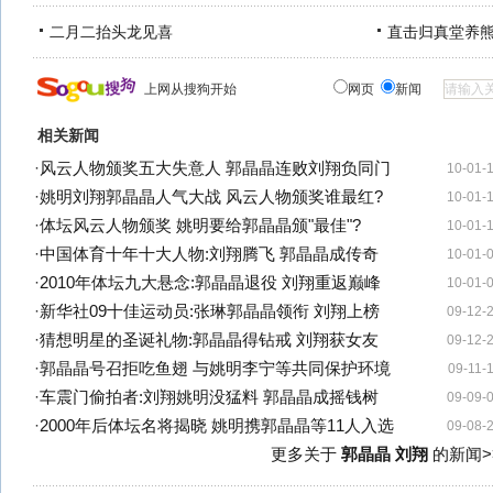
二月二抬头龙见喜
直击归真堂养
上网从搜狗开始
网页
新闻
相关新闻
·
风云人物颁奖五大失意人 郭晶晶连败刘翔负同门
10-01-
·
姚明刘翔郭晶晶人气大战 风云人物颁奖谁最红?
10-01-
·
体坛风云人物颁奖 姚明要给郭晶晶颁"最佳"?
10-01-
·
中国体育十年十大人物:刘翔腾飞 郭晶晶成传奇
10-01-
·
2010年体坛九大悬念:郭晶晶退役 刘翔重返巅峰
10-01-
·
新华社09十佳运动员:张琳郭晶晶领衔 刘翔上榜
09-12-
·
猜想明星的圣诞礼物:郭晶晶得钻戒 刘翔获女友
09-12-
·
郭晶晶号召拒吃鱼翅 与姚明李宁等共同保护环境
09-11-
·
车震门偷拍者:刘翔姚明没猛料 郭晶晶成摇钱树
09-09-
·
2000年后体坛名将揭晓 姚明携郭晶晶等11人入选
09-08-
更多关于
郭晶晶 刘翔
的新闻>