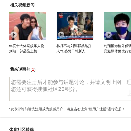
相关视频新闻
年度十大体坛娱乐人物
林丹不与刘翔郭晶晶拼
刘翔抵港格外低调
刘翔、郭晶晶上榜
人气 盛赞日韩新人..
晶避媒体更改行
我来说两句
(
1
)
*发表评论前请先注册成为搜狐用户，请点击右上角
“新用户注册”
进行注册！
体育社区精选