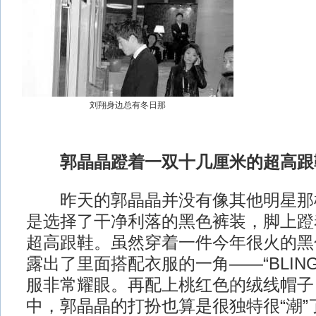
刘翔身边总有冬日那
郭晶晶蹬着一双十几厘米的超高跟
昨天的郭晶晶并没有像其他明星那
是选择了干净利落的黑色裤装，脚上蹬
超高跟鞋。虽然穿着一件今年很火的黑
露出了里面搭配衣服的一角——“BLING 
服非常耀眼。再配上桃红色的绒线帽子
中，郭晶晶的打扮也算是很独特很“潮”