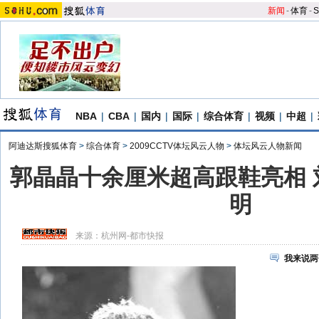
新闻
-
体育
-
S
NBA
|
CBA
|
国内
|
国际
|
综合体育
|
视频
|
中超
|
阿迪达斯搜狐体育
>
综合体育
>
2009CCTV体坛风云人物
>
体坛风云人物新闻
郭晶晶十余厘米超高跟鞋亮相 
明
来源：
杭州网-都市快报
我来说两