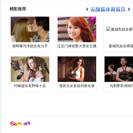
精彩推荐
谢晖曝与洋妞女友分手
辽足门神迎娶大美女主播
曼城乳娃全裸遮
约翰逊女友野味十足
准状元女友似邻家女孩
马刺萝莉清纯