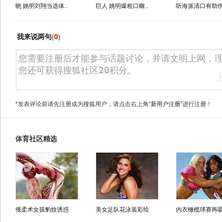
晓 姚明刘翔当选体..
巨人 姚明爆粗口幽..
听海派清口有助伤.
我来说两句
(
0
)
*发表评论前请先注册成为搜狐用户，请点击右上角
“新用户注册”
进行注册！
体育社区精选
俄柔术女孩豹纹诱惑
美女足队花泳装彩绘
内衣橄榄球赛再