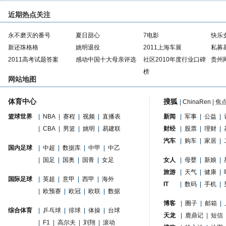
近期热点关注
永不磨灭的番号
夏日甜心
7电影
快乐
新还珠格格
姚明退役
2011上海车展
私募
2011高考试题答案
感动中国十大母亲评选
社区2010年度行业口碑
贵州
榜
网站地图
体育中心
搜狐
|
ChinaRen
|
焦
篮球世界
|
NBA
|
赛程
|
视频
|
直播表
新闻
|
军事
|
公益
|
|
CBA
|
男篮
|
姚明
|
易建联
财经
|
股票
|
理财
|
汽车
|
购车
|
家居
|
国内足球
|
中超
|
数据库
|
中甲
|
中乙
|
国足
|
国奥
|
国青
|
女足
女人
|
母婴
|
新娘
|
旅游
|
天气
|
健康
|
国际足球
|
英超
|
意甲
|
西甲
|
海外
IT
|
数码
|
手机
|
|
欧预赛
|
欧冠
|
欧联
|
数据
博客
|
圈子
|
邮箱
|
综合体育
|
乒乓球
|
排球
|
体操
|
台球
天龙
|
鹿鼎记
|
短信
|
F1
|
高尔夫
|
刘翔
|
滚动