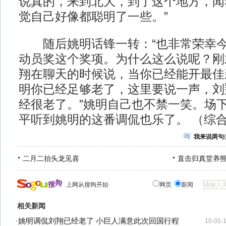
说真的，来到北大，到了这个地方，闻
觉自己好像都聪明了一些。”
随后姚明话锋一转：“也非常荣幸今
动员奖这个奖项。为什么这么说呢？刚
翔在聊天的时候说，当你已经能开最佳
明你已经足够老了，这里要说一声，刘
经很老了。”姚明自己也不禁一笑。场
平听到姚明的这番调侃也乐了。 （综
我来说两句
(
二月二抬头龙见喜
直击归真堂养
上网从搜狗开始
网页
新闻
相关新闻
·
姚明调侃刘翔已经老了 小巨人满意此次回国行程
10-01-