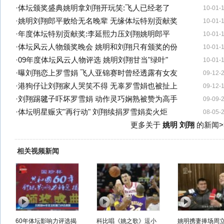
·
体坛颁奖盛典姚明拿刘翔开玩笑:飞人已经老了
10-01-
·
姚明刘翔郎平败给无名晚辈 无缘体坛特别贡献奖
10-01-
·
年度体坛特别贡献奖:李延熙力压刘翔姚明郎平
10-01-
·
体坛风云人物颁奖晚会 姚明和刘翔只有颁奖的份
10-01-
·
09年度体坛风云人物评选 姚明刘翔甘当"绿叶"
10-01-
·
曝刘翔恋上罗雪娟 飞人亚锦赛时曾经透露有女友
09-12-
·
港狗仔让刘翔家人哭笑不得 无辜罗雪娟也被扯上
09-12-
·
刘翔踢毽子吓坏罗雪娟 动作灵巧娴熟被赞为高手
09-09-
·
体坛明星赈灾"再行动" 刘翔续捐罗雪娟卖火炬
08-05-
更多关于
姚明 刘翔
的新闻>
相关视频新闻
60年体坛影响力评选揭
科比唱《姚之歌》逗小
姚明携妻捧场周立