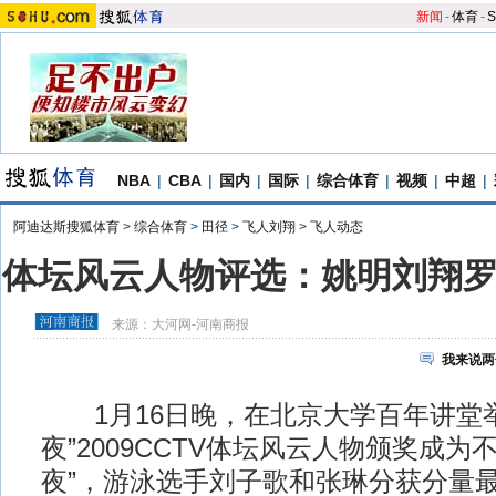
新闻
-
体育
-
S
NBA
|
CBA
|
国内
|
国际
|
综合体育
|
视频
|
中超
|
阿迪达斯搜狐体育
>
综合体育
>
田径
>
飞人刘翔
>
飞人动态
体坛风云人物评选：姚明刘翔
来源：
大河网-河南商报
我来说两
1月16日晚，在北京大学百年讲堂举
夜”2009CCTV体坛风云人物颁奖成为
夜”，游泳选手刘子歌和张琳分获分量