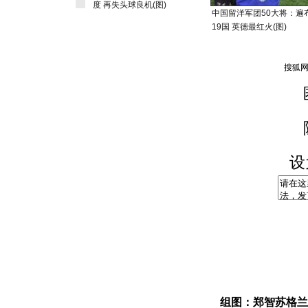
度 再失头球良机(图)
中国留洋军团50大将：遍
19国 英德最红火(图)
设
组图：郑智苏格兰