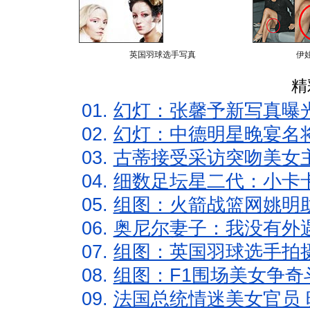
英国羽球选手写真
伊
精
01.
幻灯：张馨予新写真曝
02.
幻灯：中德明星晚宴名
03.
古蒂接受采访突吻美女主
04.
细数足坛星二代：小卡卡
05.
组图：火箭战篮网姚明
06.
奥尼尔妻子：我没有外遇
07.
组图：英国羽球选手拍
08.
组图：F1围场美女争奇
09.
法国总统情迷美女官员 