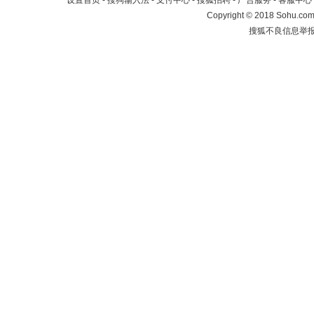
设置首页
-
搜狗输入法
-
支付中心
-
搜狐招聘
-
广告服务
-
客服中心
Copyright
©
2018 Sohu.com 
搜狐不良信息举