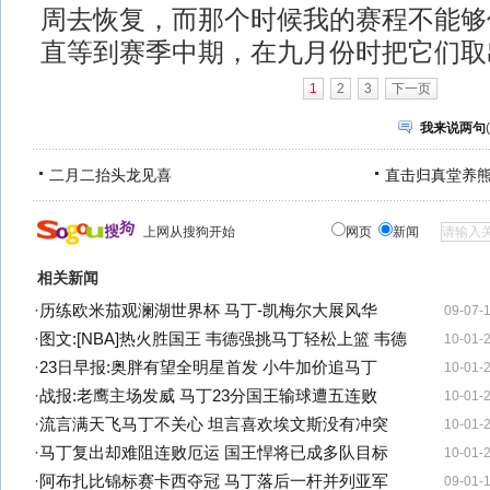
周去恢复，而那个时候我的赛程不能够
直等到赛季中期，在九月份时把它们取
1
2
3
下一页
我来说两句
(
二月二抬头龙见喜
直击归真堂养
上网从搜狗开始
网页
新闻
相关新闻
·
历练欧米茄观澜湖世界杯 马丁-凯梅尔大展风华
09-07-
·
图文:[NBA]热火胜国王 韦德强挑马丁轻松上篮 韦德
10-01-
·
23日早报:奥胖有望全明星首发 小牛加价追马丁
10-01-
·
战报:老鹰主场发威 马丁23分国王输球遭五连败
10-01-
·
流言满天飞马丁不关心 坦言喜欢埃文斯没有冲突
10-01-
·
马丁复出却难阻连败厄运 国王悍将已成多队目标
10-01-
·
阿布扎比锦标赛卡西夺冠 马丁落后一杆并列亚军
09-01-