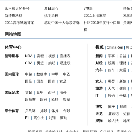
永不磨灭的番号
夏日甜心
7电影
快乐
新还珠格格
姚明退役
2011上海车展
私募
2011高考试题答案
感动中国十大母亲评选
社区2010年度行业口碑
贵州
榜
网站地图
体育中心
搜狐
|
ChinaRen
|
焦
篮球世界
|
NBA
|
赛程
|
视频
|
直播表
新闻
|
军事
|
公益
|
|
CBA
|
男篮
|
姚明
|
易建联
财经
|
股票
|
理财
|
汽车
|
购车
|
家居
|
国内足球
|
中超
|
数据库
|
中甲
|
中乙
|
国足
|
国奥
|
国青
|
女足
女人
|
母婴
|
新娘
|
旅游
|
天气
|
健康
|
国际足球
|
英超
|
意甲
|
西甲
|
海外
IT
|
数码
|
手机
|
|
欧预赛
|
欧冠
|
欧联
|
数据
博客
|
圈子
|
邮箱
|
综合体育
|
乒乓球
|
排球
|
体操
|
台球
天龙
|
鹿鼎记
|
短信
|
F1
|
高尔夫
|
刘翔
|
滚动
搜狗
|
输入法
|
地图