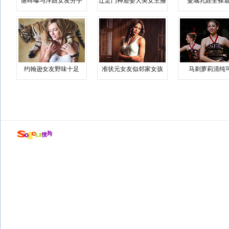
谢晖曝与洋妞女友分手
辽足门神迎娶大美女主播
曼城乳娃全裸遮
约翰逊女友野味十足
准状元女友似邻家女孩
马刺萝莉清纯