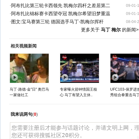
·
阿布扎比第三轮卡西领先 凯梅尔四杆之差居第二
09-01-
·
阿布扎比锦标赛卡西望夺冠 凯梅尔希望旧梦重温
09-01-
·
图文:宝马赛第三轮 德国选手马丁-凯梅尔挥杆
08-04-
更多关于
马丁 梅尔
的新闻>
相关视频新闻
马丁·路德·金"日" 奥巴马
专家曝火箭钟情国王核
UFC103-保罗
一家做社工
心 马丁有望入主休..
秀组合拳重击马
我来说两句
(
0
)