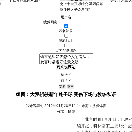
非世界杯宣传片(图)
努埃辛入围双
泄
史上十大震撼转会 基冈闪耀
圣徒风之子焕发(图)
用户名
匿名发表
隐藏地址
设为辩论话题
精华区
辩论区
组图：大罗斩获新年处子球 受伤下场与教练私语
我来说两句
2010年01月28日11:44 来源：搜狐体育
作者：蝎虎
北京时间1月28日，巴西圣
续开战，科林蒂安主场1比1