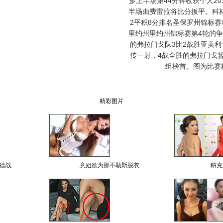
多上半场第44分钟收获个人2
半场由费雷拉将比分扳平。科
2平积8分排名圣保罗州锦标
里约州里约州锦标赛第4轮的
的弗拉门戈队3比2战胜亚美
传一射，4战全胜的弗拉门戈
组榜首。图为比赛
精彩图片
德战
意姐欲为那不勒斯脱衣
帕克