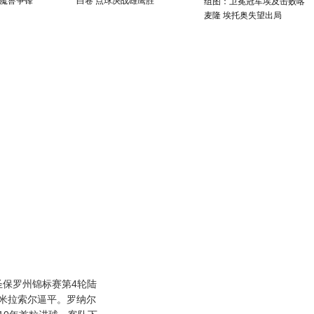
魔兽争锋
白卷 点球决战雄鹰胜
组图：卫冕冠军埃及击败喀
麦隆 埃托奥失望出局
保罗州锦标赛第4轮陆
被米拉索尔逼平。罗纳尔