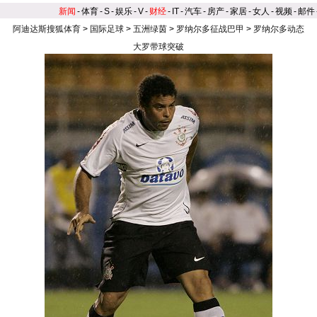
新闻
-
体育
-
S
-
娱乐
-
V
-
财经
-
IT
-
汽车
-
房产
-
家居
-
女人
-
视频
-
邮件
阿迪达斯搜狐体育
>
国际足球
>
五洲绿茵
>
罗纳尔多征战巴甲
>
罗纳尔多动态
大罗带球突破