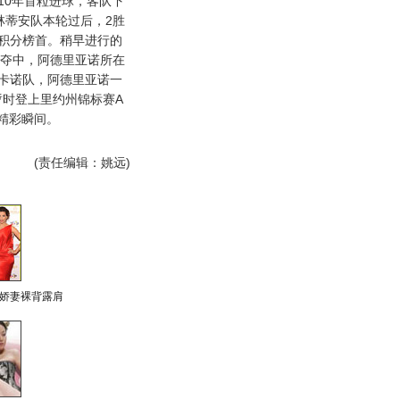
010年首粒进球，客队下
林蒂安队本轮过后，2胜
赛积分榜首。稍早进行的
争夺中，阿德里亚诺所在
利卡诺队，阿德里亚诺一
暂时登上里约州锦标赛A
精彩瞬间。
(责任编辑：姚远)
娇妻裸背露肩