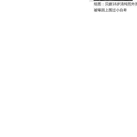
组图：贝嫂18岁清纯照外
被曝因上围过小自卑