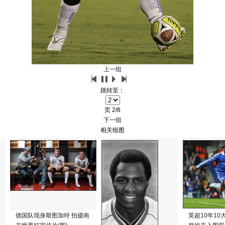
上一组
跳转至：
页
2/8
下一组
相关组图
德国队现身斯图加特 拍摄南
英超10年10