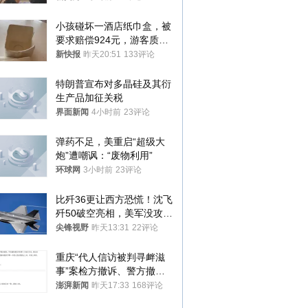
处分
小孩碰坏一酒店纸巾盒，被
要求赔偿924元，游客质疑
酒店房客物品超高标价，市
新快报
昨天20:51
133评论
监部门：不违规
特朗普宣布对多晶硅及其衍
生产品加征关税
界面新闻
4小时前
23评论
弹药不足，美重启“超级大
炮”遭嘲讽：“废物利用”
环球网
3小时前
23评论
比歼36更让西方恐慌！沈飞
歼50破空亮相，美军没攻克
的技术被拿下
尖锋视野
昨天13:31
22评论
重庆“代人信访被判寻衅滋
事”案检方撤诉、警方撤
案，两被告人获国赔
澎湃新闻
昨天17:33
168评论