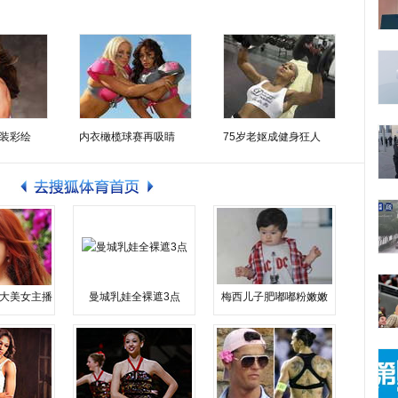
装彩绘
内衣橄榄球赛再吸睛
75岁老妪成健身狂人
大美女主播
曼城乳娃全裸遮3点
梅西儿子肥嘟嘟粉嫩嫩