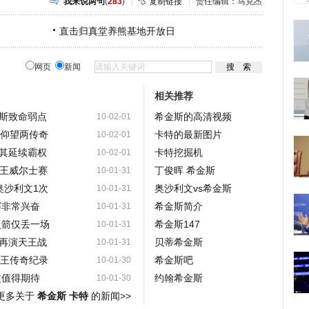
我来说两句
(
283
)
复制链接
责任编辑：马克杰
直击归真堂养熊基地开放日
网页
新闻
相关推荐
斯致命弱点
希金斯的高清视频
10-02-01
箭仰望两传奇
卡特的最新图片
10-02-01
其延续霸权
卡特挖掘机
10-02-01
封王威尔士赛
丁俊晖 希金斯
10-01-31
奥沙利文1次
奥沙利文vs希金斯
10-01-31
赛非常兴奋
希金斯简介
10-01-31
火箭仅丢一场
希金斯147
10-01-31
再演天王战
贝蒂希金斯
10-01-31
球王传奇纪录
希金斯吧
10-01-30
文值得期待
约翰希金斯
10-01-30
更多关于
希金斯 卡特
的新闻>>