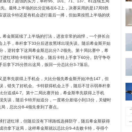
了超强的实力，单杆95、101、71、137、81连续五局
先。最终上半场的比分定格在6-2上，决赛采用的是17局9胜
应该说卡特还是有机会进行最后一搏，但如果按照上半场的状
希金斯延续了上半场的打法，进攻非常的凶悍，一个拼长台
会上手，单杆拿下33分后进攻黑球出现失误。随后希金斯开始
分，逆转拿下这局希金斯总比分7-2领先。第十局比赛中，希
打进红球给卡特留下机会，随后卡特上手拿下60分。防守争夺
后拿下25分胜出这局，扳回一分总比分3-7落后。
率先获得上手机会，大比分领先希金斯开始冲击147，但
失误，错失了好机会。卡特获得机会上手，随后不甘示弱单杆拿
比分追成4-7。第十二局比赛开始，希金斯率先获得上手机
现失误，随后卡特开始追分，一度将分差缩小到13分，关键时
这局，总比分8-4领先拿到了赛点。
打进红球，但随后没有下球路线选择防守，随后希金斯获得
成功拿下这局，这样希金斯就以总比分9-4击败卡特，夺得个