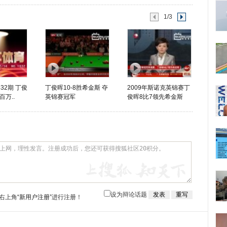
1/3
32期 丁俊
丁俊晖10-8胜希金斯 夺
2009年斯诺克英锦赛丁
万..
英锦赛冠军
俊晖8比7领先希金斯
设为辩论话题
右上角
“新用户注册”
进行注册！