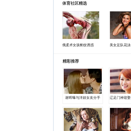
体育社区精选
俄柔术女孩豹纹诱惑
美女足队花泳
精彩推荐
谢晖曝与洋妞女友分手
辽足门神迎娶