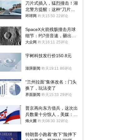
刀片式插入，猛烈撞击！湖
北警方提醒：这种“刀片超
车”，太危险了
环球网
昨天15:50
22评论
SpaceX火箭残骸撞击月球
细节：约7倍音速，砸出直
径约30米撞击坑
大众网
昨天16:11
25评论
宇树科技发行价150.8元
澎湃新闻
昨天19:11
86评论
“兰州拉面”集体改名：门头
换了，玩法变了
界面新闻
昨天15:33
29评论
普京再向东方借兵，这次出
兵数量十分惊人，美媒：俄
朝要动真格？
烽火菌
昨天08:30
32评论
特朗普小跑着“救下”险摔下