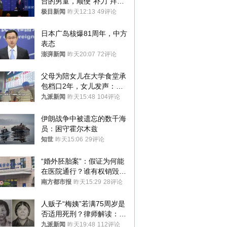
台的男童，顺便“补刀”拜
登：“我可不想他像拜登一
极目新闻
昨天12:13
49评论
样摔下来”
日本广岛核爆81周年，中方
表态
澎湃新闻
昨天20:07
72评论
父母为陪女儿在大学食堂承
包档口2年，女儿发声：初
衷是为了陪伴，毕业后将不
九派新闻
昨天15:48
104评论
再营业
伊朗战争中被遗忘的数千海
员：困守霍尔木兹
知世
昨天15:06
29评论
“婚外胚胎案”：假证为何能
在医院通行？谁有权销毁胚
胎？
南方都市报
昨天15:29
28评论
人贩子“梅姨”若满75周岁是
否适用死刑？律师解读：很
大概率不会被判处死刑
九派新闻
昨天19:48
112评论