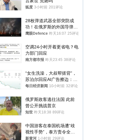
言家世 荒诞吗
狐度
3小时前
201评论
28枚弹道武器全部突防成
功！在俄罗斯的外国导弹发
射车都是合法打击目标
鹰眼Defence
昨天16:07
25评论
空调24小时开着更省电？电
力部门回应
南方都市报
昨天23:45
38评论
“女生洗澡，大叔帮搓背”，
苏泊尔回应AI广告擦边：视
频全下架，已强化内容管理
每日经济新闻
10小时前
32评论
与审核
俄罗斯政客逃往法国 此前
曾公开挑战普京
知世
昨天18:38
89评论
中国游客在泰国机场遭“歧
视性手势”，泰方责令全面
调查，对责任人采取最严厉
新黄河
1小时前
29评论