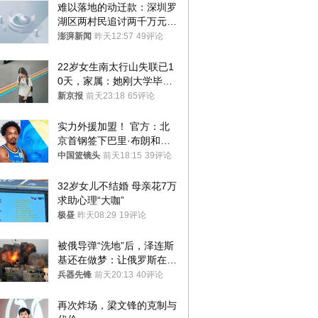
难以落地的动迁款：深圳罗
湖区两村民追讨两千万元动
迁款八年未果
澎湃新闻
昨天12:57
49评论
22岁女生南太行山失联已1
0天，家属：她刚大学毕业
想到山里旅行
新京报
前天23:18
65评论
实力外援加盟！ 官方：北
京首钢签下巴里·布朗和桑
普森
中国篮镜头
前天18:15
39评论
32岁女儿不结婚 母亲花7万
求助心理“大咖”
极昼
昨天08:29
19评论
被俄导弹“洗地”后，泽连斯
基还在做梦：让俄罗斯在冬
季前求和？
兵器先锋
前天20:13
40评论
再次炸场，梁文锋的克制与