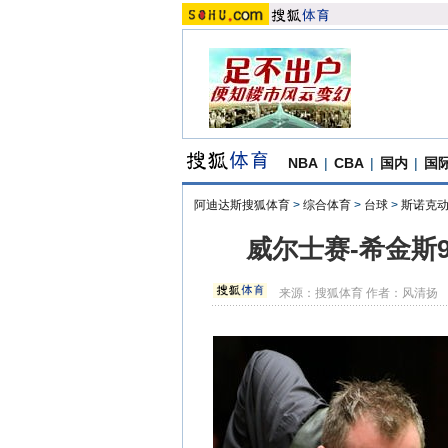
NBA
|
CBA
|
国内
|
国
阿迪达斯搜狐体育
>
综合体育
>
台球
>
斯诺克
威尔士赛-希金斯9
来源：
搜狐体育
作者：风清扬