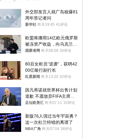
外交部发言人就广岛核爆81
周年答记者问
新华社
昨天19:45
41评论
欧盟将挪用14亿欧元俄罗斯
被冻资产收益，向乌克兰提
供援助
观察者网
昨天08:09
30评论
80后女柜员“逆袭”，获聘42
00亿银行副行长
红星新闻
昨天13:20
32评论
因凡蒂诺就世界杯出售计划
道歉 不愿放弃FIFA主席职
位
足坛欧美汇
昨天07:11
33评论
新版76人强过当年宇宙勇？
这一次杜兰特错的离谱了
NBA广角
昨天07:04
38评论