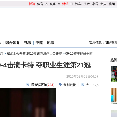
新闻
-
体育
-
S
-
娱乐
-
V
-
财经
-
IT
-
汽车
-
房产
-
家居
-
女人
-
视频
-
际
|
综合体育
|
视频
|
中超
|
彩票
实用信息：
NBA赛
动态
>
威尔士公开赛|2010斯诺克威尔士公开赛
>
09-10赛季群雄争霸
热
-4击溃卡特 夺职业生涯第21冠
2010年02月01日04:57
我来说两句
(
283
)
复制链接
大
中
小