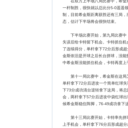
在双方上半场八局比赛中，希金斯展现
一杆制胜，很快就以总比分5-0遥遥领
制，目前希金斯距离获胜还有三局，
态，估计下半场将会很快结束。
下半场比赛开始，第九局比赛中，
失误后给卡特留下机会。卡特抓住机
了连续得分，单杆拿下72分后形成超
金斯依旧是开球之后长台拼球，没能
中希金斯没能抓住机会，卡特再度上手
第十一局比赛中，希金斯在这局又是
单杆拿下72分后进攻一个简单红球
下73分成功清台逆转拿下这局，将总
会，两杆拿下57分后进攻中袋红球出
候希金斯稳住阵脚，76-49成功拿下
第十三局比赛开始，卡特率先拼球
上手机会，单杆拿下76分后形成超分