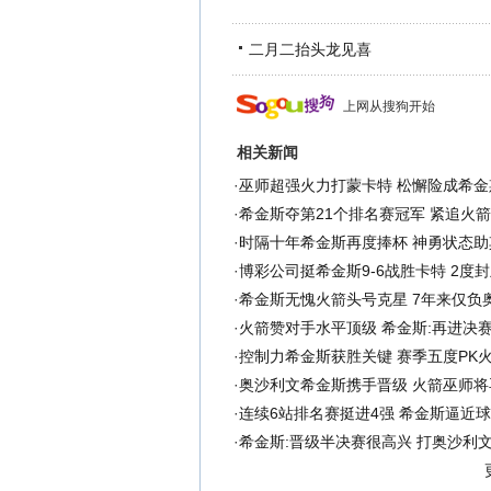
二月二抬头龙见喜
上网从搜狗开始
相关新闻
·
巫师超强火力打蒙卡特 松懈险成希金
·
希金斯夺第21个排名赛冠军 紧追火
·
时隔十年希金斯再度捧杯 神勇状态助
·
博彩公司挺希金斯9-6战胜卡特 2度
·
希金斯无愧火箭头号克星 7年来仅负
·
火箭赞对手水平顶级 希金斯:再进决
·
控制力希金斯获胜关键 赛季五度PK
·
奥沙利文希金斯携手晋级 火箭巫师将
·
连续6站排名赛挺进4强 希金斯逼近
·
希金斯:晋级半决赛很高兴 打奥沙利