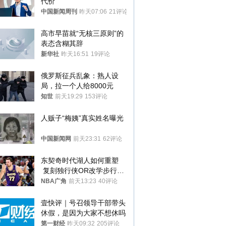
代价
中国新闻周刊
昨天07:06
21评论
高市早苗就“无核三原则”的
表态含糊其辞
新华社
昨天16:51
19评论
俄罗斯征兵乱象：熟人设
局，拉一个人给8000元
知世
前天19:29
153评论
人贩子“梅姨”真实姓名曝光
中国新闻网
前天23:31
62评论
东契奇时代湖人如何重塑
 复刻独行侠OR改学步行
者？
NBA广角
前天13:23
40评论
壹快评｜号召领导干部带头
休假，是因为大家不想休吗
第一财经
昨天09:32
205评论