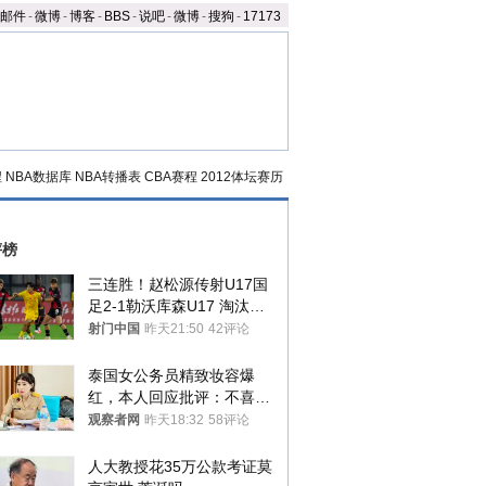
邮件
-
微博
-
博客
-
BBS
-
说吧
-
微博
-
搜狗
-
17173
程
NBA数据库
NBA转播表
CBA赛程
2012体坛赛历
评榜
三连胜！赵松源传射U17国
足2-1勒沃库森U17 淘汰赛
将战河床
射门中国
昨天21:50
42评论
泰国女公务员精致妆容爆
红，本人回应批评：不喜欢
就别看
观察者网
昨天18:32
58评论
人大教授花35万公款考证莫