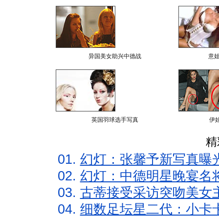
异国美女助兴中德战
意
英国羽球选手写真
伊
精
01.
幻灯：张馨予新写真曝
02.
幻灯：中德明星晚宴名
03.
古蒂接受采访突吻美女主
04.
细数足坛星二代：小卡卡