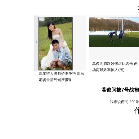
蒿俊闵脚跟妙传堪比古蒂 两
场两球效率惊人(图)
凯尔特人将帅娇妻争艳 郑智
老婆最清纯端庄(图)
蒿俊闵披7号战袍
我来说两句
201