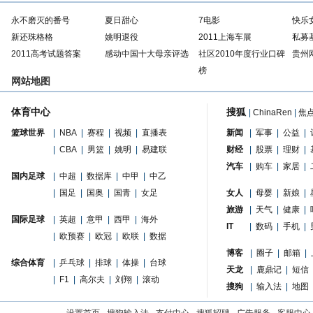
永不磨灭的番号
夏日甜心
7电影
快乐
新还珠格格
姚明退役
2011上海车展
私募
2011高考试题答案
感动中国十大母亲评选
社区2010年度行业口碑
贵州
榜
网站地图
体育中心
搜狐
|
ChinaRen
|
焦
篮球世界
|
NBA
|
赛程
|
视频
|
直播表
新闻
|
军事
|
公益
|
|
CBA
|
男篮
|
姚明
|
易建联
财经
|
股票
|
理财
|
汽车
|
购车
|
家居
|
国内足球
|
中超
|
数据库
|
中甲
|
中乙
|
国足
|
国奥
|
国青
|
女足
女人
|
母婴
|
新娘
|
旅游
|
天气
|
健康
|
国际足球
|
英超
|
意甲
|
西甲
|
海外
IT
|
数码
|
手机
|
|
欧预赛
|
欧冠
|
欧联
|
数据
博客
|
圈子
|
邮箱
|
综合体育
|
乒乓球
|
排球
|
体操
|
台球
天龙
|
鹿鼎记
|
短信
|
F1
|
高尔夫
|
刘翔
|
滚动
搜狗
|
输入法
|
地图