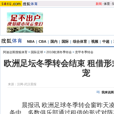
新闻
-
体育
-
S
NBA
|
CBA
|
国内
|
国际
|
综合体育
|
视频
|
中超
|
阿迪达斯搜狐体育
>
国际足球
>
2010欧洲冬季转会
>
意甲冬季转会
欧洲足坛冬季转会结束 租借形
宠
来源：
汉网-武汉晨报
我来说两
晨报讯 欧洲足球冬季转会窗昨天凌
条中，多数俱乐部通过租借的形式对阵