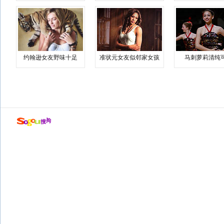
约翰逊女友野味十足
准状元女友似邻家女孩
马刺萝莉清纯