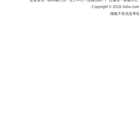
设置首页
-
搜狗输入法
-
支付中心
-
搜狐招聘
-
广告服务
-
客服中心
Copyright
©
2018 Sohu.com 
搜狐不良信息举