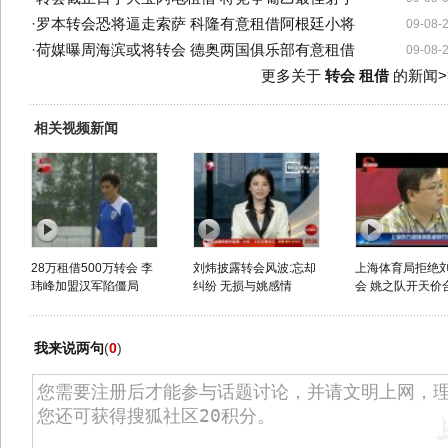
·
罗本转会恐将逼走索萨 科隆有意租借阿根廷小将
09-08-
·
荷媒曝周海滨或将转会 德奥两国俱乐部有意租借
09-08-
更多关于
转会 租借
的新闻>
相关视频新闻
28万租借500万转会 李
刘炜披露转会风波:忘却
上海体育局拒绝
玮峰加盟汉军陷僵局
纠纷 无损与姚感情
会 姚之队开天价合
我来说两句
(
0
)