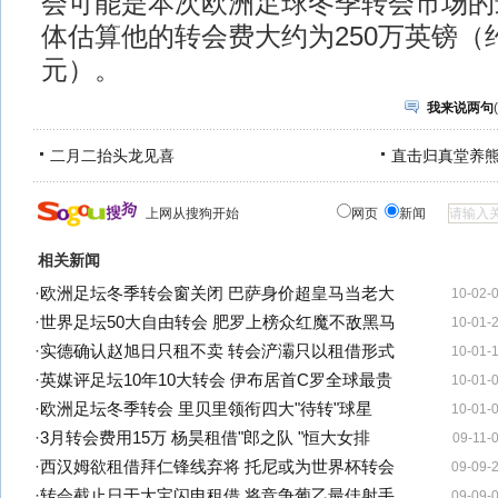
会可能是本次欧洲足球冬季转会市场的
体估算他的转会费大约为250万英镑（约
元）。
我来说两句
(
二月二抬头龙见喜
直击归真堂养
上网从搜狗开始
网页
新闻
相关新闻
·
欧洲足坛冬季转会窗关闭 巴萨身价超皇马当老大
10-02-
·
世界足坛50大自由转会 肥罗上榜众红魔不敌黑马
10-01-
·
实德确认赵旭日只租不卖 转会浐灞只以租借形式
10-01-
·
英媒评足坛10年10大转会 伊布居首C罗全球最贵
10-01-
·
欧洲足坛冬季转会 里贝里领衔四大"待转"球星
10-01-
·
3月转会费用15万 杨昊租借"郎之队 "恒大女排
09-11-
·
西汉姆欲租借拜仁锋线弃将 托尼或为世界杯转会
09-09-
·
转会截止日于大宝闪电租借 将竞争葡乙最佳射手
09-09-