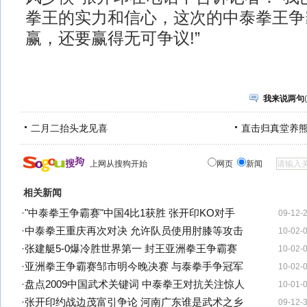
拳王的实力和信心，这次的中泰拳王争
赢，还要赢得无可争议!”
我来说两句
(
二月二抬头龙见喜
直击归真堂养
上网从搜狗开始
网页
新闻
相关新闻
·
"中泰拳王争霸赛"中国4比1获胜 张开印KO对手
09-12-
·
中泰拳王重庆再次对决 允许队员使用肘膝等攻击
10-02-
·
张建艇5-0爆冷胜世界第一 封王亚洲拳王争霸赛
10-02-
·
亚洲拳王争霸赛邹市明今晚决赛 与泰拳手争冠军
10-02-
·
盘点2009中国武术关键词 中泰拳王对抗关注惊人
10-01-
·
张开印约战边茂富引争论 河南广东谁是武术之乡
09-12-