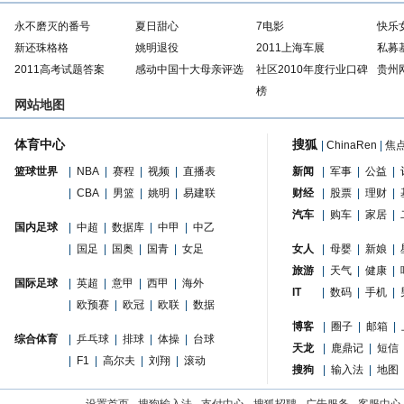
永不磨灭的番号
夏日甜心
7电影
快乐
新还珠格格
姚明退役
2011上海车展
私募
2011高考试题答案
感动中国十大母亲评选
社区2010年度行业口碑
贵州
榜
网站地图
体育中心
搜狐
|
ChinaRen
|
焦
篮球世界
|
NBA
|
赛程
|
视频
|
直播表
新闻
|
军事
|
公益
|
|
CBA
|
男篮
|
姚明
|
易建联
财经
|
股票
|
理财
|
汽车
|
购车
|
家居
|
国内足球
|
中超
|
数据库
|
中甲
|
中乙
|
国足
|
国奥
|
国青
|
女足
女人
|
母婴
|
新娘
|
旅游
|
天气
|
健康
|
国际足球
|
英超
|
意甲
|
西甲
|
海外
IT
|
数码
|
手机
|
|
欧预赛
|
欧冠
|
欧联
|
数据
博客
|
圈子
|
邮箱
|
综合体育
|
乒乓球
|
排球
|
体操
|
台球
天龙
|
鹿鼎记
|
短信
|
F1
|
高尔夫
|
刘翔
|
滚动
搜狗
|
输入法
|
地图