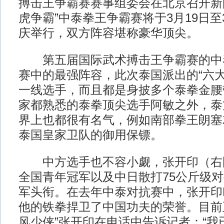
搏击王争霸赛赛事组委会在北京召开新
虎争霸”中泰拳王争霸赛将于3月19日至
庆举行，双方阵容堪称豪华顶尖。
第五届国际武术搏击王争霸赛的中
赛中的最强阵容，此次泰国派出的“六大
一线选手，而且都是身披多个泰拳金腰
家都熟悉的泰拳顶尖选手阿敏之外，泰
界上也都很有名气，例如南部拳王朗塞
泰国皇家卫队的御用保镖。
中方选手也不容小觑，张开印（右图
全国青年冠军以及中日散打75公斤级
军头衔。在去年中泰对抗赛中，张开印
他的铁拳捍卫了中国功夫的荣誉。目前
风少侠”张开印在电话中告诉记者：“我