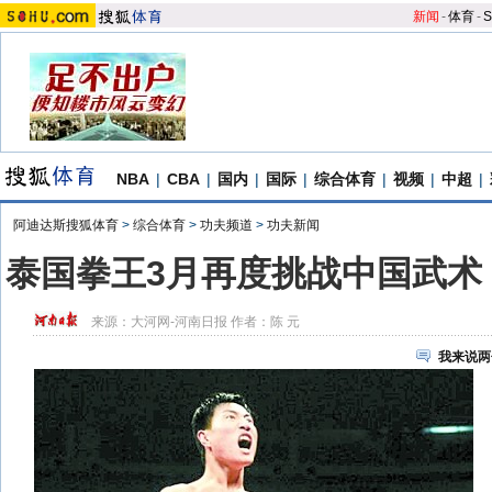
新闻
-
体育
-
S
NBA
|
CBA
|
国内
|
国际
|
综合体育
|
视频
|
中超
|
阿迪达斯搜狐体育
>
综合体育
>
功夫频道
>
功夫新闻
泰国拳王3月再度挑战中国武术
来源：
大河网-河南日报
作者：陈 元
我来说两