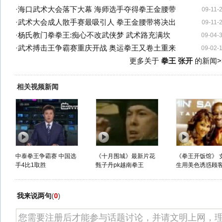
·
海口武术大会落下大幕 海师选手夺得拳王金腰带
09-11-
·
武术大会成人散手赛最吸引人 拳王金腰带将决出
09-11-
·
杨氏教门拳拳王:痴心不改武侠梦 武术路充满坎
09-04-
·
武术搏击王争霸赛重庆开战 奥运拳王又卷土重来
09-02-
更多关于
拳王 张开
的新闻>
相关视频新闻
中泰拳王争霸赛 中国选
《十月围城》最新片花
《拳王开饭馆》 
手4比1取胜
甄子丹pk越南拳王
生用美色诱惑顾
我来说两句
(
0
)