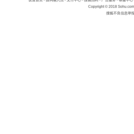
设置首页
-
搜狗输入法
-
支付中心
-
搜狐招聘
-
广告服务
-
客服中心
Copyright
©
2018 Sohu.com 
搜狐不良信息举