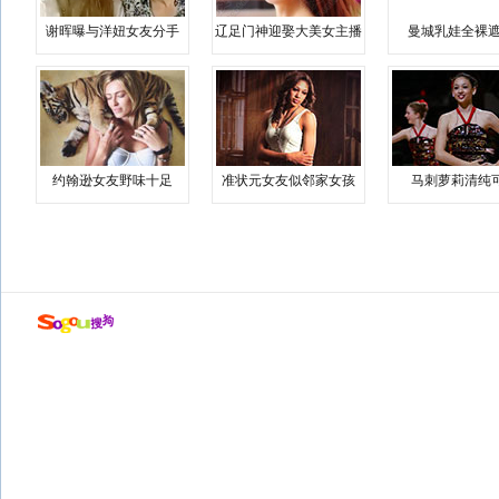
谢晖曝与洋妞女友分手
辽足门神迎娶大美女主播
曼城乳娃全裸遮
约翰逊女友野味十足
准状元女友似邻家女孩
马刺萝莉清纯