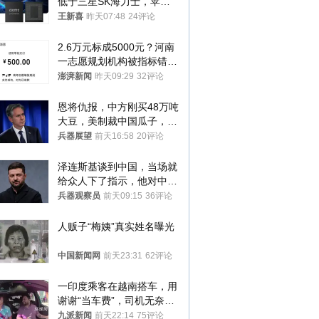
低于三星SK海力士，苹果
失去了议价权
王新喜
昨天07:48
24评论
2.6万元标成5000元？河南
一志愿规划机构被指标错学
费致考生复读
澎湃新闻
昨天09:29
32评论
恩将仇报，中方刚买48万吨
大豆，美制裁中国瓜子，布
林肯措辞变了
兵器展望
前天16:58
20评论
泽连斯基谈到中国，当场就
给众人下了指示，他对中国
和中乌关系，显然又有了新
兵器观察员
前天09:15
36评论
的想法
人贩子“梅姨”真实姓名曝光
中国新闻网
前天23:31
62评论
一印度乘客在越南搭车，用
谢谢“当车费”，司机无奈发
笑；印度网友：不代表印度
九派新闻
前天22:14
75评论