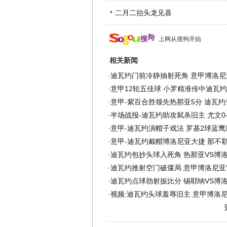
二月二抬头龙见喜
上网从搜狗开始
相关新闻
·
迪瓦约门前冷静抽射死角 意甲博洛尼
·
意甲12轮五佳球 小罗精准传中迪瓦约
·
意甲-紫百合胜领先热那亚5分 迪瓦
·
半场战报-迪瓦约助攻弑杀旧主 尤文0
·
意甲-迪瓦约演帽子戏法 罗基2球蓝
·
意甲-迪瓦约戴帽博洛尼亚大捷 那不
·
迪瓦约包抄头球入死角 热那亚VS博洛
·
迪瓦约推射空门破僵局 意甲博洛尼亚V
·
迪瓦约点球劲射扳比分 锡耶纳VS博洛
·
视频:迪瓦约头球羞辱旧主 意甲博洛尼