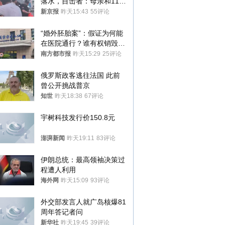
落水，目击者：母亲和11岁
儿子先后被打捞上岸
新京报
昨天15:43
55评论
“婚外胚胎案”：假证为何能
在医院通行？谁有权销毁胚
胎？
南方都市报
昨天15:29
25评论
俄罗斯政客逃往法国 此前
曾公开挑战普京
知世
昨天18:38
67评论
宇树科技发行价150.8元
澎湃新闻
昨天19:11
83评论
伊朗总统：最高领袖决策过
程遭人利用
海外网
昨天15:09
93评论
外交部发言人就广岛核爆81
周年答记者问
新华社
昨天19:45
39评论