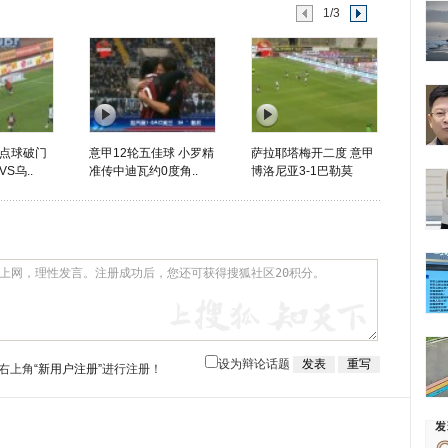
1/3
点球破门
意甲12轮五佳球 小罗精
萨拉耶塔梅开二度 意甲
S乌..
准传中迪瓦约0度角..
博洛尼亚3-1巴勒莫
设为辩论话题
右上角
“新用户注册”
进行注册！