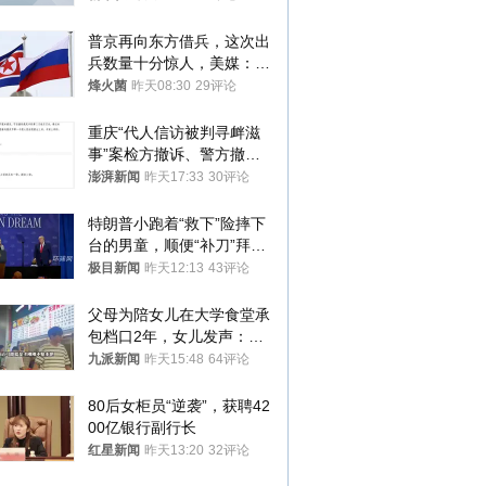
普京再向东方借兵，这次出
兵数量十分惊人，美媒：俄
朝要动真格？
烽火菌
昨天08:30
29评论
重庆“代人信访被判寻衅滋
事”案检方撤诉、警方撤
案，两被告人获国赔
澎湃新闻
昨天17:33
30评论
特朗普小跑着“救下”险摔下
台的男童，顺便“补刀”拜
登：“我可不想他像拜登一
极目新闻
昨天12:13
43评论
样摔下来”
父母为陪女儿在大学食堂承
包档口2年，女儿发声：初
衷是为了陪伴，毕业后将不
九派新闻
昨天15:48
64评论
再营业
80后女柜员“逆袭”，获聘42
00亿银行副行长
红星新闻
昨天13:20
32评论