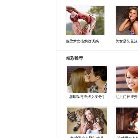
俄柔术女孩豹纹诱惑
美女足队花泳
精彩推荐
谢晖曝与洋妞女友分手
辽足门神迎娶