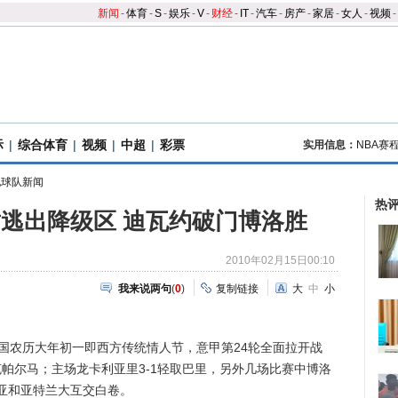
新闻
-
体育
-
S
-
娱乐
-
V
-
财经
-
IT
-
汽车
-
房产
-
家居
-
女人
-
视频
-
际
|
综合体育
|
视频
|
中超
|
彩票
实用信息：
NBA赛
他球队新闻
热
0暂逃出降级区 迪瓦约破门博洛胜
2010年02月15日00:10
我来说两句
(
0
)
复制链接
大
中
小
国农历大年初一即西方传统情人节，意甲第24轮全面拉开战
克帕尔马；主场龙卡利亚里3-1轻取巴里，另外几场比赛中博洛
亚和亚特兰大互交白卷。