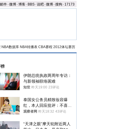
邮件
-
微博
-
博客
-
BBS
-
说吧
-
微博
-
搜狗
-
17173
程
NBA数据库
NBA转播表
CBA赛程
2012体坛赛历
评榜
伊朗总统执政两周年专访：
与新领袖联络困难
知世
昨天19:00
23评论
泰国女公务员精致妆容爆
红，本人回应批评：不喜欢
就别看
观察者网
昨天18:32
43评论
“天津之眼”摩天轮附近两人