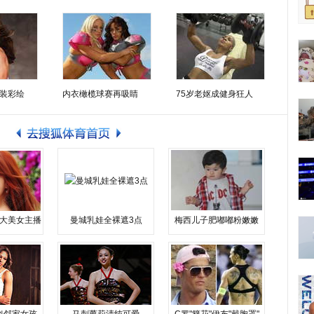
装彩绘
内衣橄榄球赛再吸睛
75岁老妪成健身狂人
大美女主播
曼城乳娃全裸遮3点
梅西儿子肥嘟嘟粉嫩嫩