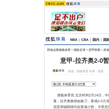
NBA
|
CBA
|
国内
|
国
阿迪达斯搜狐体育
>
国际足球
>
意甲联赛
>
其
意甲-拉齐奥2-
来源：
搜狐体育
作者：西莫
搜狐体育讯 北京时间2月14日，中
幕，拉齐奥换帅如换刀，客场2-0力
尼亚和锡耶纳均在客场小胜，卡塔尼