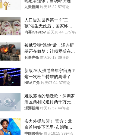
现逝者遗像，当场吓哭连夜
搬离，房东退还押金
九派新闻
昨天15:32
57评论
人口告别世界第一？“二
孩”催生无效后，国家终于
向住房出手了！
内幕live9zov
前天18:44
175评论
被俄导弹“洗地”后，泽连斯
基还在做梦：让俄罗斯在冬
季前求和？
兵器先锋
前天20:13
39评论
新版76人强过当年宇宙勇？
这一次杜兰特错的离谱了
NBA广角
昨天07:04
37评论
难以落地的动迁款：深圳罗
湖区两村民追讨两千万元动
迁款八年未果
澎湃新闻
昨天12:57
44评论
实力外援加盟！ 官方：北
京首钢签下巴里·布朗和桑
普森
中国篮镜头
前天18:15
39评论