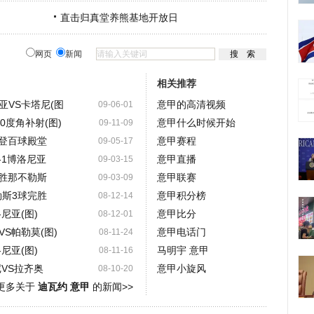
直击归真堂养熊基地开放日
网页
新闻
相关推荐
亚VS卡塔尼(图
意甲的高清视频
09-06-01
0度角补射(图)
意甲什么时候开始
09-11-09
约登百球殿堂
意甲赛程
09-05-17
-1博洛尼亚
意甲直播
09-03-15
鹰胜那不勒斯
意甲联赛
09-03-09
勒斯3球完胜
意甲积分榜
08-12-14
尼亚(图)
意甲比分
08-12-01
S帕勒莫(图)
意甲电话门
08-11-24
尼亚(图)
马明宇 意甲
08-11-16
VS拉齐奥
意甲小旋风
08-10-20
更多关于
迪瓦约 意甲
的新闻>>