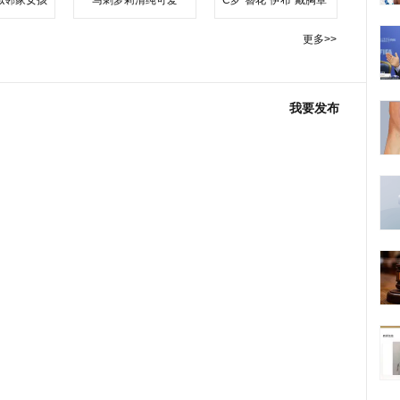
似邻家女孩
马刺萝莉清纯可爱
C罗"簪花"伊布"戴胸罩"
更多>>
我要发布