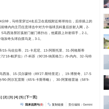
4分钟，马特里穿过4名后卫在底线附近将球传出，后排插上的
巴西前锋内内主罚任意球击中对方中场球员科曼后折射入网，2-
，S马西洛禁区弧射门被门将扑出，他紧跟上补射得手，2-1。
场加奇头球自摆乌龙，3-1。
/15-马佐拉蒂、21-卡尼尼、13-阿斯托里、31-阿格斯蒂
2’18-帕罗拉）/7-科苏（90’28-纳英格兰）/9-内内、32-马特
马西洛、15-贝尔蒙特（89’27-斯特里尼）、19-博努奇、17-S
奇/90-阿尔瓦雷斯（65’6-卡斯蒂略）、30-阿莱格雷迪（58’9-
1] [
2
] [
3
] [
4
] [
5
] [
下一页
]
我来说两句
(
0
)
复制链接
责任编辑：Gemini