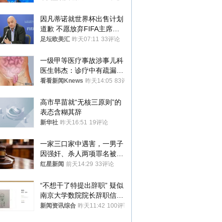
因凡蒂诺就世界杯出售计划
道歉 不愿放弃FIFA主席职
位
足坛欧美汇
昨天07:11
33评论
一级甲等医疗事故涉事儿科
医生韩杰：诊疗中有疏漏，
我认错，但不能认罪
看看新闻Knews
昨天14:05
83评论
高市早苗就“无核三原则”的
表态含糊其辞
新华社
昨天16:51
19评论
一家三口家中遇害，一男子
因强奸、杀人两项罪名被判
死缓 最高检介入后改判无
红星新闻
前天14:29
33评论
罪
“不想干了特提出辞职” 疑似
南京大学数院院长辞职信流
传 院方回应
新闻资讯综合
昨天11:42
100评论