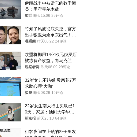
伊朗战争中被遗忘的数千海
员：困守霍尔木兹
知世
昨天15:06
29评论
竹知了风波彻底失控，官方
出手狠狠为余承东出气！雷
军果然没说错
睿观阁
昨天00:22
24评论
欧盟将挪用14亿欧元俄罗斯
被冻资产收益，向乌克兰提
供援助
观察者网
昨天08:09
29评论
32岁女儿不结婚 母亲花7万
求助心理“大咖”
极昼
昨天08:29
19评论
22岁女生南太行山失联已1
0天，家属：她刚大学毕业
想到山里旅行
新京报
前天23:18
64评论
租客夜间在上锁的柜子里发