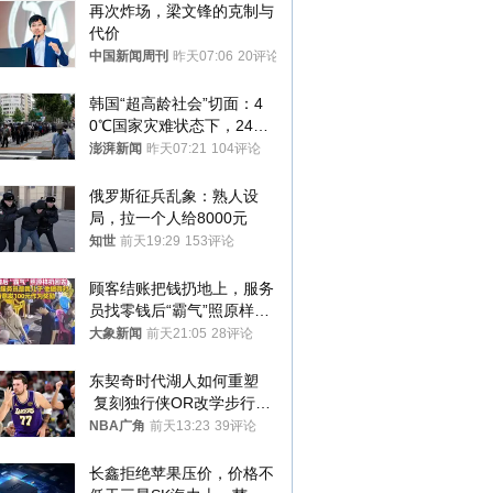
再次炸场，梁文锋的克制与
代价
中国新闻周刊
昨天07:06
20评论
韩国“超高龄社会”切面：4
0℃国家灾难状态下，2400
名首尔老人还在巷子里收废
澎湃新闻
昨天07:21
104评论
纸
俄罗斯征兵乱象：熟人设
局，拉一个人给8000元
知世
前天19:29
153评论
顾客结账把钱扔地上，服务
员找零钱后“霸气”照原样扔
回去
大象新闻
前天21:05
28评论
东契奇时代湖人如何重塑
 复刻独行侠OR改学步行
者？
NBA广角
前天13:23
39评论
长鑫拒绝苹果压价，价格不