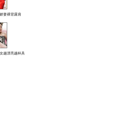
娇妻裸背露肩
女越漂亮越杯具