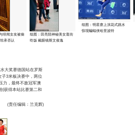
组图：明星赛上演花式跳水
惊现蝙蝠侠哈里波特
与绯闻女友被偷
组图：田亮陪神秘美女逛街
体坦承否认
吃饭 戴眼镜斯文俊逸
水大奖赛德国站在罗斯
女子3米板决赛中，两位
压力，最终不敌冠军澳
分别获得本站比赛第二和
。
(责任编辑：兰克辉)