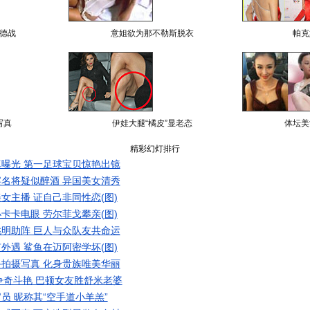
德战
意姐欲为那不勒斯脱衣
帕克
写真
伊娃大腿“橘皮”显老态
体坛美
精彩幻灯排行
曝光 第一足球宝贝惊艳出镜
名将疑似醉酒 异国美女清秀
女主播 证自己非同性恋(图)
卡卡电眼 劳尔菲戈攀亲(图)
明助阵 巨人与众队友共命运
外遇 鲨鱼在迈阿密学坏(图)
拍摄写真 化身贵族唯美华丽
争奇斗艳 巴顿女友胜舒米老婆
员 昵称其“空手道小羊羔”