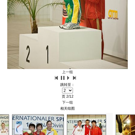
上一组
跳转至：
页
2/12
下一组
相关组图