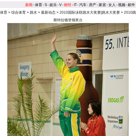
新闻
-
体育
-
S
-
娱乐
-
V
-
财经
-
IT
-
汽车
-
房产
-
家居
-
女人
-
视频
-
邮件
体育
>
综合体育
>
跳水
>
最新动态
>
2010国际泳联跳水大奖赛|跳水大奖赛
>
201
斯特拉顿登领奖台