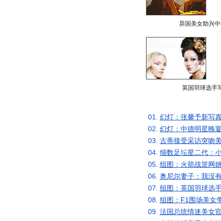
异国美女助兴中
英国羽球选手
01.
幻灯：张馨予新写真
02.
幻灯：中德明星晚宴
03.
古蒂接受采访突吻美
04.
细数足坛星二代：小
05.
组图：火箭战篮网姚
06.
奥尼尔妻子：我没有
07.
组图：英国羽球选手
08.
组图：F1围场美女
09.
法国总统情迷美女官