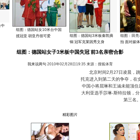
台中
组图：德国站女10米台中国
组图：德国站3米板秦凯摘
组图：田亮
揽冠亚 胡亚丹很可爱
铜 冠军克莱因秀文身
拍 面对媒
组图：德国站女子3米板中国失冠 前3名亲密合影
我来说两句
2010年02月28日19:35 来源：搜狐体育
北京时间2月27日凌晨，跳
托克进入到第二天的争夺，在
中国小将屈琳和王涵未能顶住
大利亚选手莎琳-斯特拉顿，
第三名
精彩图片