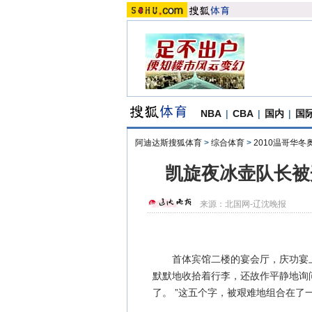
NBA
|
CBA
|
国内
|
国
阿迪达斯搜狐体育
>
综合体育
>
2010温哥华冬
凯旋夜冰壶队长被
来源：
北国网-辽沈晚报
首体宾馆二楼的宴会厅，庆功宴上
默默地收拾着行李，还故作平静地询
了。 ”这五个字，被艰难地组合在了