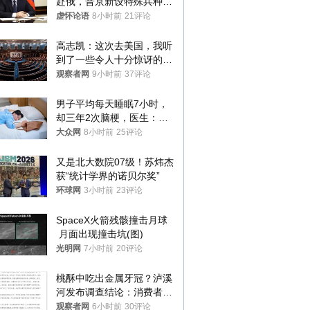
赴俄，普京新设特殊兵种，
76岁老将扛旗
虚怀论语
8小时前
21评论
高志凯：这次去美国，我听
到了一些令人十分惊讶的消
息
观察者网
9小时前
37评论
男子平均每天睡眠7小时，
却三年2次脑梗，医生：这
样睡觉更伤身
大众网
8小时前
25评论
又是北大数院07级！苏炜杰
获“统计学界的诺贝尔奖”
环球网
3小时前
23评论
SpaceX火箭残骸撞击月球
 月面出现撞击坑(图)
光明网
7小时前
20评论
桃酥中吃出金属牙冠？泸溪
河发布调查结论：消费者已
澄清，所发视频情况不属实
观察者网
6小时前
30评论