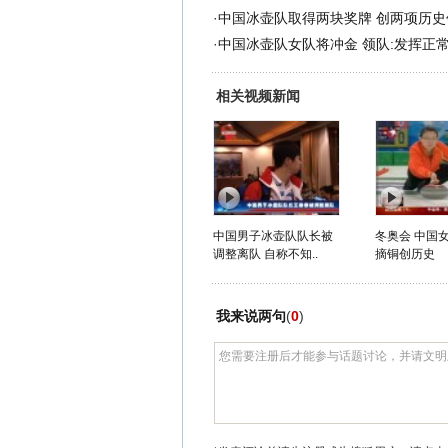
·
中国冰壶队取得两块奖牌 创两项历史
·
中国冰壶队女队将冲金 领队:发挥正
相关视频新闻
中国男子冰壶队队长被
冬奥会 中国
调整离队 自称不知..
摘铜创历史
我来说两句
(
0
)