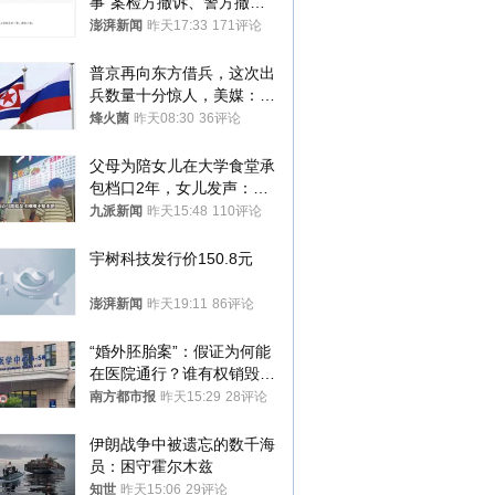
事”案检方撤诉、警方撤
案，两被告人获国赔
澎湃新闻
昨天17:33
171评论
普京再向东方借兵，这次出
兵数量十分惊人，美媒：俄
朝要动真格？
烽火菌
昨天08:30
36评论
父母为陪女儿在大学食堂承
包档口2年，女儿发声：初
衷是为了陪伴，毕业后将不
九派新闻
昨天15:48
110评论
再营业
宇树科技发行价150.8元
澎湃新闻
昨天19:11
86评论
“婚外胚胎案”：假证为何能
在医院通行？谁有权销毁胚
胎？
南方都市报
昨天15:29
28评论
伊朗战争中被遗忘的数千海
员：困守霍尔木兹
知世
昨天15:06
29评论