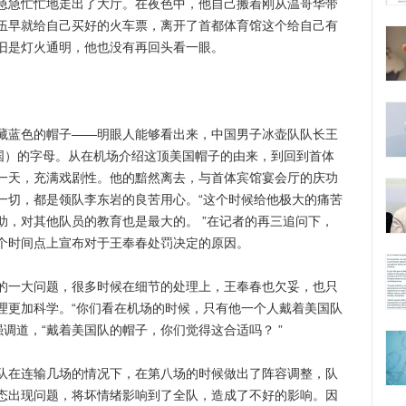
急忙忙地走出了大厅。在夜色中，他自己搬着刚从温哥华带
伍早就给自己买好的火车票，离开了首都体育馆这个给自己有
旧是灯火通明，他也没有再回头看一眼。
蓝色的帽子——明眼人能够看出来，中国男子冰壶队队长王
美国）的字母。从在机场介绍这顶美国帽子的由来，到回到首体
一天，充满戏剧性。他的黯然离去，与首体宾馆宴会厅的庆功
一切，都是领队李东岩的良苦用心。“这个时候给他极大的痛苦
助，对其他队员的教育也是最大的。 ”在记者的再三追问下，
个时间点上宣布对于王奉春处罚决定的原因。
一大问题，很多时候在细节的处理上，王奉春也欠妥，也只
理更加科学。“你们看在机场的时候，只有他一个人戴着美国队
强调道，“戴着美国队的帽子，你们觉得这合适吗？ ”
在连输几场的情况下，在第八场的时候做出了阵容调整，队
态出现问题，将坏情绪影响到了全队，造成了不好的影响。因