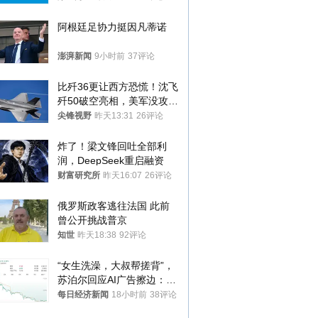
阿根廷足协力挺因凡蒂诺
澎湃新闻
9小时前
37评论
比歼36更让西方恐慌！沈飞
歼50破空亮相，美军没攻克
的技术被拿下
尖锋视野
昨天13:31
26评论
炸了！梁文锋回吐全部利
润，DeepSeek重启融资
财富研究所
昨天16:07
26评论
俄罗斯政客逃往法国 此前
曾公开挑战普京
知世
昨天18:38
92评论
“女生洗澡，大叔帮搓背”，
苏泊尔回应AI广告擦边：视
频全下架，已强化内容管理
每日经济新闻
18小时前
38评论
与审核