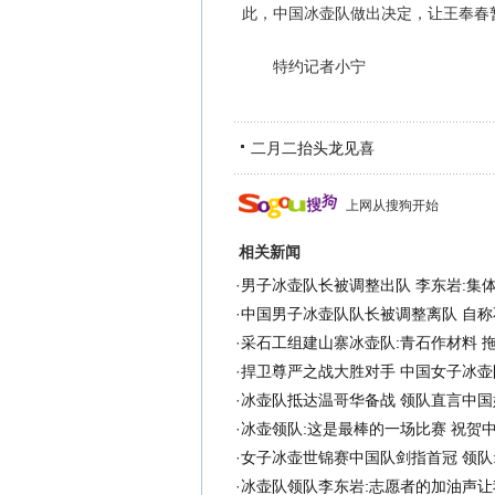
此，中国冰壶队做出决定，让王奉春
特约记者小宁
二月二抬头龙见喜
上网从搜狗开始
相关新闻
·
男子冰壶队长被调整出队 李东岩:集
·
中国男子冰壶队队长被调整离队 自称
·
采石工组建山寨冰壶队:青石作材料 
·
捍卫尊严之战大胜对手 中国女子冰壶
·
冰壶队抵达温哥华备战 领队直言中国
·
冰壶领队:这是最棒的一场比赛 祝贺
·
女子冰壶世锦赛中国队剑指首冠 领队
·
冰壶队领队李东岩:志愿者的加油声让