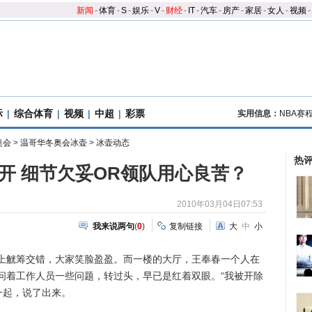
新闻
-
体育
-
S
-
娱乐
-
V
-
财经
-
IT
-
汽车
-
房产
-
家居
-
女人
-
视频
-
际
|
综合体育
|
视频
|
中超
|
彩票
实用信息：
NBA赛
奥会
>
温哥华冬奥会冰壶
>
冰壶动态
热
开 细节欠妥OR领队用心良苦？
2010年03月04日07:53
我来说两句
(
0
)
复制链接
大
中
小
觥筹交错，大家笑脸盈盈。而一楼的大厅，王奉春一个人在
问着工作人员一些问题，转过头，早已是红着双眼。“我被开除
一起，说了出来。