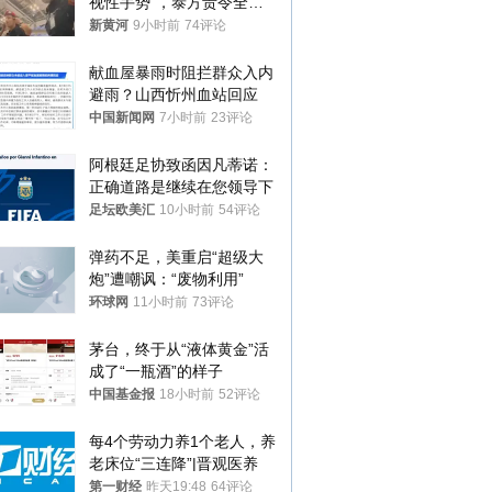
视性手势”，泰方责令全面
调查，对责任人采取最严厉
新黄河
9小时前
74评论
处分
献血屋暴雨时阻拦群众入内
避雨？山西忻州血站回应
中国新闻网
7小时前
23评论
阿根廷足协致函因凡蒂诺：
正确道路是继续在您领导下
足坛欧美汇
10小时前
54评论
弹药不足，美重启“超级大
炮”遭嘲讽：“废物利用”
环球网
11小时前
73评论
茅台，终于从“液体黄金”活
成了“一瓶酒”的样子
中国基金报
18小时前
52评论
每4个劳动力养1个老人，养
老床位“三连降”|晋观医养
第一财经
昨天19:48
64评论