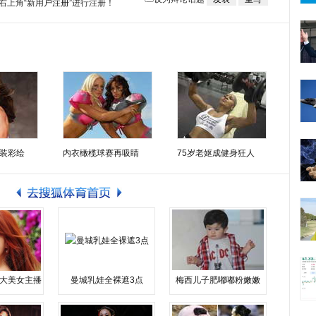
右上角
“新用户注册”
进行注册！
装彩绘
内衣橄榄球赛再吸睛
75岁老妪成健身狂人
大美女主播
曼城乳娃全裸遮3点
梅西儿子肥嘟嘟粉嫩嫩