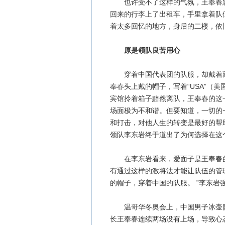
也许受不了这样的气氛，王奉春急
回来的行李上了出租车，手里拿着队
着太多回忆的地方，身后的二楼，依
原是领队良苦用心
穿着中国代表团的队服，却戴着藏
奉春头上戴的帽子，写着“USA”（
宾馆拎着箱子黯然离队，王奉春的这
场面极为不和谐。但要知道，一切的
和打击，对他人生的转变是最好的帮
领队李东岩终于道出了为何选择在这
在李东岩看来，爱面子是王奉春的
有通过这样的激将法才能让队伍的管
的帽子，穿着中国的队服。 ”李东岩
温哥华冬奥会上，中国男子冰壶队
长王奉春连续两场没有上场，导致心