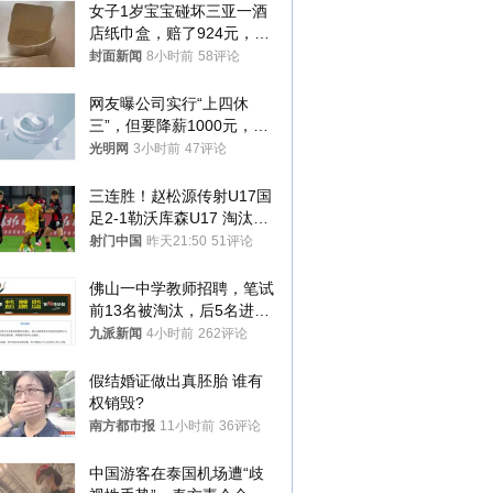
女子1岁宝宝碰坏三亚一酒
店纸巾盒，赔了924元，发
帖吐槽后酒店退还一半的
封面新闻
8小时前
58评论
钱，当地市监局回应
网友曝公司实行“上四休
三”，但要降薪1000元，不
接受只能辞职
光明网
3小时前
47评论
三连胜！赵松源传射U17国
足2-1勒沃库森U17 淘汰赛
将战河床
射门中国
昨天21:50
51评论
佛山一中学教师招聘，笔试
前13名被淘汰，后5名进体
检，被疑萝卜岗，官方通
九派新闻
4小时前
262评论
报：已叫停
假结婚证做出真胚胎 谁有
权销毁?
南方都市报
11小时前
36评论
中国游客在泰国机场遭“歧