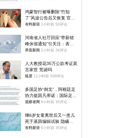
鸿蒙智行被曝删除“竹知
了”风波公告后又恢复 官媒
曾力挺：劝华为要大度的，
有料新语
2小时前
50评论
你们适不适合？
河南省人社厅回应“带薪错
峰休假通知”引关注：表述
不够准确，待修改后印发
界面新闻
2小时前
34评论
人大教授花35万公款考证莫
言家世 荒诞吗
狐度
11小时前
509评论
多国足协“倒戈”，阿根廷足
协力挺因凡蒂诺：国际足联
今后应继续在其领导下前行
观察者网
9小时前
35评论
继6岁女童离世后又一患儿
死于基因编辑试验 隐瞒一
年才对外披露
有料新语
6小时前
35评论