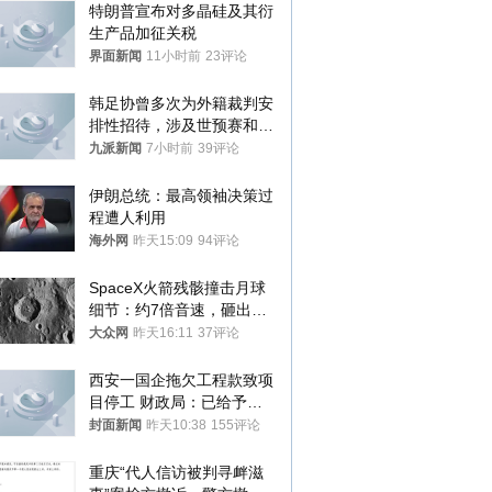
特朗普宣布对多晶硅及其衍
生产品加征关税
界面新闻
11小时前
23评论
韩足协曾多次为外籍裁判安
排性招待，涉及世预赛和奥
预赛，韩足协回应
九派新闻
7小时前
39评论
伊朗总统：最高领袖决策过
程遭人利用
海外网
昨天15:09
94评论
SpaceX火箭残骸撞击月球
细节：约7倍音速，砸出直
径约30米撞击坑
大众网
昨天16:11
37评论
西安一国企拖欠工程款致项
目停工 财政局：已给予处
分，正督促整改
封面新闻
昨天10:38
155评论
重庆“代人信访被判寻衅滋