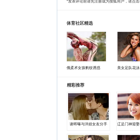
*发表评论前请先注册成为搜狐用户，请点击
体育社区精选
俄柔术女孩豹纹诱惑
美女足队花泳
精彩推荐
谢晖曝与洋妞女友分手
辽足门神迎娶