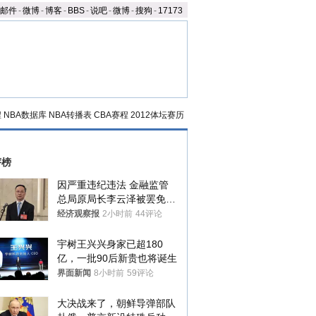
邮件
-
微博
-
博客
-
BBS
-
说吧
-
微博
-
搜狗
-
17173
程
NBA数据库
NBA转播表
CBA赛程
2012体坛赛历
评榜
因严重违纪违法 金融监管
总局原局长李云泽被罢免全
国人大代表
经济观察报
2小时前
44评论
宇树王兴兴身家已超180
亿，一批90后新贵也将诞生
界面新闻
8小时前
59评论
大决战来了，朝鲜导弹部队