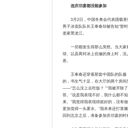
连庆功宴都没能参加
3月2日，中国冬奥会代表团载誉
男子冰壶队队长王奉春却被告知“暂
老家黑龙江。
一切都发生得那么突然。当大家都将
琰、以及两对冰上伉俪的身上时，没
差。
王奉春还穿着那套中国队的队服，
的，书生气十足，在大厅的两个房间
——“怎么没上去吃饭？ ”“我被开
答。“说是我表现不好，我什么都不知
来。“我觉得我表现得挺好的，没有做
更加觉得一头雾水。“我本来还打算
回到北京之后，准备参加庆功宴的时