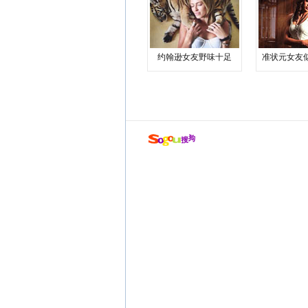
约翰逊女友野味十足
准状元女友