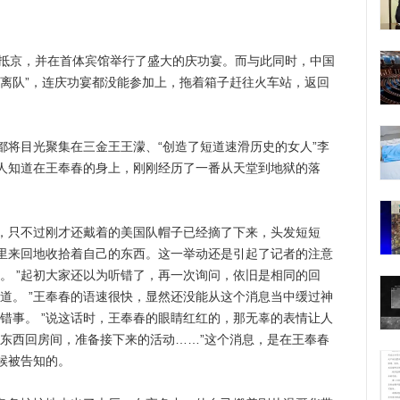
抵京，并在首体宾馆举行了盛大的庆功宴。而与此同时，中国
时离队”，连庆功宴都没能参加上，拖着箱子赶往火车站，返回
目光聚集在三金王王濛、“创造了短道速滑历史的女人”李
人知道在王奉春的身上，刚刚经历了一番从天堂到地狱的落
只不过刚才还戴着的美国队帽子已经摘了下来，头发短短
里来回地收拾着自己的东西。这一举动还是引起了记者的注意
除了。 ”起初大家还以为听错了，再一次询问，依旧是相同的回
道。 ”王奉春的语速很快，显然还没能从这个消息当中缓过神
错事。 ”说这话时，王奉春的眼睛红红的，那无辜的表情让人
搬东西回房间，准备接下来的活动……”这个消息，是在王奉春
候被告知的。