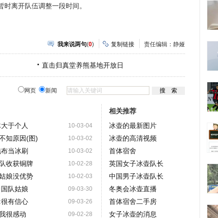
暂时离开队伍调整一段时间。
我来说两句
(
0
)
复制链接
责任编辑：静娅
直击归真堂养熊基地开放日
网页
新闻
相关推荐
体大于个人
冰壶的最新图片
10-03-04
不知原因(图)
冰壶的高清视频
10-03-02
拖布当冰刷
首体宿舍
10-03-02
队收获铜牌
英国女子冰壶队长
10-02-28
姑娘没优势
中国男子冰壶队长
10-02-03
中国队姑娘
冬奥会冰壶直播
09-03-30
:很有信心
首体宿舍二手房
09-03-26
我很感动
女子冰壶的消息
09-02-28