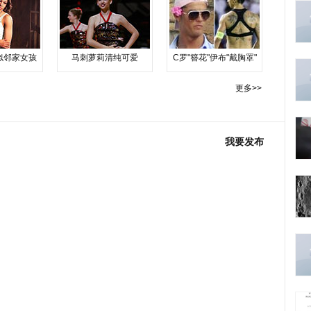
似邻家女孩
马刺萝莉清纯可爱
C罗"簪花"伊布"戴胸罩"
更多>>
我要发布