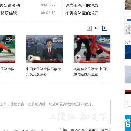
领队很激动
冰壶王冰玉的消息
09-02-27
常将获佳绩
冬奥会冰壶的消息
09-02-18
1/3
女子冰壶队
中国女子冰壶队不敌瑞
奥运会女子冰壶 中国队
典队无缘决赛
加时险胜东道主
设为辩论话题