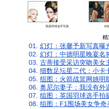
英国羽球选手写真
伊
精
01.
幻灯：张馨予新写真曝
02.
幻灯：中德明星晚宴名
03.
古蒂接受采访突吻美女主
04.
细数足坛星二代：小卡卡
05.
组图：火箭战篮网姚明
06.
奥尼尔妻子：我没有外遇
07.
组图：英国羽球选手拍
08.
组图：F1围场美女争奇