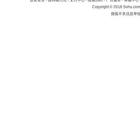
设置首页
-
搜狗输入法
-
支付中心
-
搜狐招聘
-
广告服务
-
客服中心
Copyright
©
2018 Sohu.com 
搜狐不良信息举