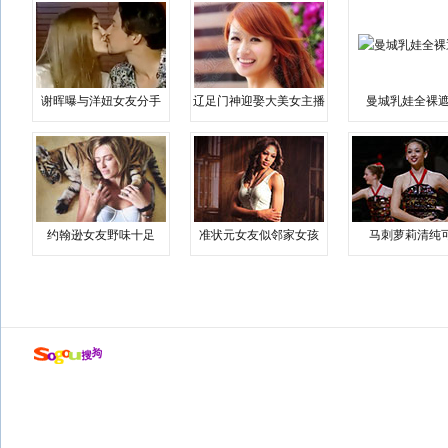
谢晖曝与洋妞女友分手
辽足门神迎娶大美女主播
曼城乳娃全裸遮
约翰逊女友野味十足
准状元女友似邻家女孩
马刺萝莉清纯