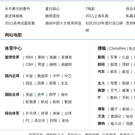
永不磨灭的番号
夏日甜心
7电影
快乐
新还珠格格
姚明退役
2011上海车展
私募
2011高考试题答案
感动中国十大母亲评选
社区2010年度行业口碑
贵州
榜
网站地图
体育中心
搜狐
|
ChinaRen
|
焦
篮球世界
|
NBA
|
赛程
|
视频
|
直播表
新闻
|
军事
|
公益
|
|
CBA
|
男篮
|
姚明
|
易建联
财经
|
股票
|
理财
|
汽车
|
购车
|
家居
|
国内足球
|
中超
|
数据库
|
中甲
|
中乙
|
国足
|
国奥
|
国青
|
女足
女人
|
母婴
|
新娘
|
旅游
|
天气
|
健康
|
国际足球
|
英超
|
意甲
|
西甲
|
海外
IT
|
数码
|
手机
|
|
欧预赛
|
欧冠
|
欧联
|
数据
博客
|
圈子
|
邮箱
|
综合体育
|
乒乓球
|
排球
|
体操
|
台球
天龙
|
鹿鼎记
|
短信
|
F1
|
高尔夫
|
刘翔
|
滚动
搜狗
|
输入法
|
地图