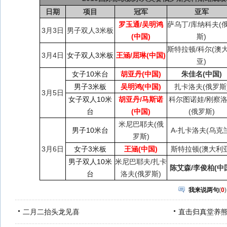
日期
项目
冠军
亚军
罗玉通/吴明鸿
萨乌丁/库纳科夫(
3月3日
男子双人3米板
(中国)
斯)
斯特拉顿/科尔(澳
3月4日
女子双人3米板
王涵/屈琳(中国)
亚)
女子10米台
胡亚丹(中国)
朱佳名(中国)
男子3米板
吴明鸿(中国)
扎卡洛夫(俄罗斯
3月5日
女子双人10米
胡亚丹/马斯诺
科尔图诺娃/刚察
台
(中国)
(俄罗斯)
米尼巴耶夫(俄
男子10米台
A-扎卡洛夫(乌克兰
罗斯)
3月6日
女子3米板
王涵(中国)
斯特拉顿(澳大利亚
男子双人10米
米尼巴耶夫/扎卡
陈艾森/李俊柏(中
台
洛夫(俄罗斯)
我来说两句
(
0
)
二月二抬头龙见喜
直击归真堂养