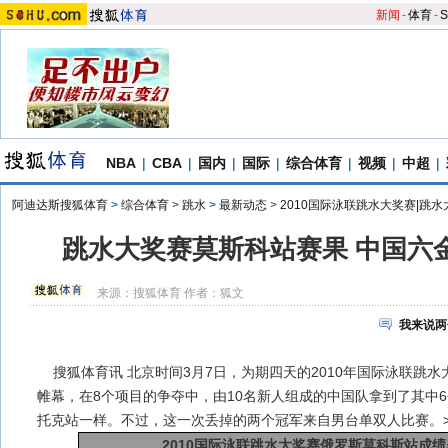
新闻
-
体育
-
S
NBA
|
CBA
|
国内
|
国际
|
综合体育
|
视频
|
中超
|
阿迪达斯搜狐体育
>
综合体育
>
跳水
>
最新动态
>
2010国际泳联跳水大奖赛|跳水
跳水大奖赛莫斯科站赛果 中国六
来源：
搜狐体育
作者：狐文
我来说两
搜狐体育讯 北京时间3月7日，为期四天的2010年国际泳联跳
帷幕，在8个项目的争夺中，由10名新人组成的中国队拿到了其中
托克站一样。不过，这一次丢掉的两个冠军来自男台单双人比赛。>
2010国际泳联跳水大奖赛俄罗斯莫科斯站成绩表(3