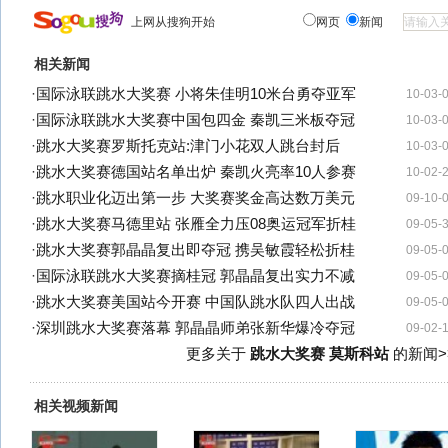
上网从搜狗开始
网页
新闻
相关新闻
·
国际泳联跳水大奖赛 小将朱佳明10米台勇夺亚军
10-03-
·
国际泳联跳水大奖赛中国包四金 秦凯三米板夺冠
10-03-
·
跳水大奖赛罗斯托克站:津门小花双人跳台封后
10-03-
·
跳水大奖赛德国站名单出炉 秦凯火亮率10人参赛
10-02-
·
跳水职业化迈出第一步 大奖赛奖金高达数万美元
09-10-
·
跳水大奖赛马德里站 张雁全力压08奥运冠军折桂
09-05-
·
跳水大奖赛郭晶晶复出即夺冠 携吴敏霞轻松折桂
09-05-
·
国际泳联跳水大奖赛摘桂冠 郭晶晶复出实力不减
09-05-
·
跳水大奖赛美国站今开赛 中国队跳水队四人出战
09-05-
·
深圳跳水大奖赛落幕 郭晶晶师弟张新华爆冷夺冠
09-02-
更多关于
跳水大奖赛 莫斯科站
的新闻>
相关视频新闻