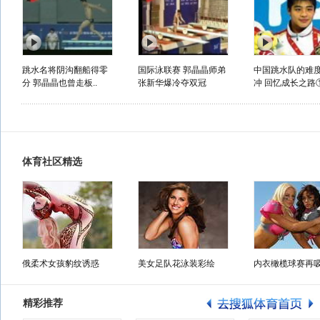
跳水名将阴沟翻船得零
国际泳联赛 郭晶晶师弟
中国跳水队的难
分 郭晶晶也曾走板..
张新华爆冷夺双冠
冲 回忆成长之路
体育社区精选
俄柔术女孩豹纹诱惑
美女足队花泳装彩绘
内衣橄榄球赛再
精彩推荐