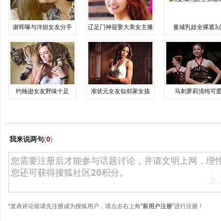
谢晖曝与洋妞女友分手
辽足门神迎娶大美女主播
曼城乳娃全裸遮3
约翰逊女友野味十足
准状元女友似邻家女孩
马刺萝莉清纯可
我来说两句
(
0
)
*发表评论前请先注册成为搜狐用户，请点击右上角
“新用户注册”
进行注册！