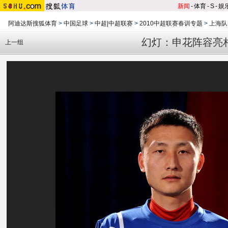
新闻
-
体育
-
S
-
娱
阿迪达斯搜狐体育
>
中国足球
>
中超|中超联赛
>
2010中超联赛春训专题
>
上海队
幻灯：申花阵容亮
上一组