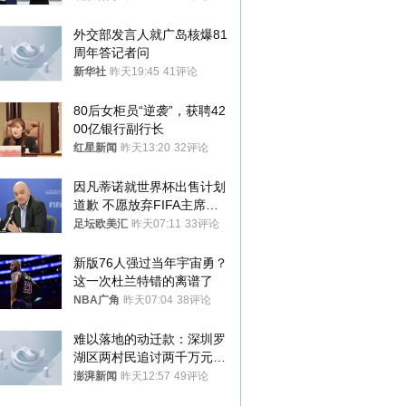
外交部发言人就广岛核爆81
周年答记者问
新华社
昨天19:45
41评论
80后女柜员“逆袭”，获聘42
00亿银行副行长
红星新闻
昨天13:20
32评论
因凡蒂诺就世界杯出售计划
道歉 不愿放弃FIFA主席职
位
足坛欧美汇
昨天07:11
33评论
新版76人强过当年宇宙勇？
这一次杜兰特错的离谱了
NBA广角
昨天07:04
38评论
难以落地的动迁款：深圳罗
湖区两村民追讨两千万元动
迁款八年未果
澎湃新闻
昨天12:57
49评论