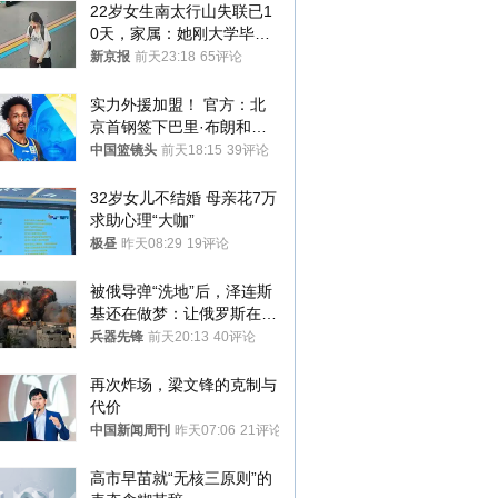
22岁女生南太行山失联已1
0天，家属：她刚大学毕业
想到山里旅行
新京报
前天23:18
65评论
实力外援加盟！ 官方：北
京首钢签下巴里·布朗和桑
普森
中国篮镜头
前天18:15
39评论
32岁女儿不结婚 母亲花7万
求助心理“大咖”
极昼
昨天08:29
19评论
被俄导弹“洗地”后，泽连斯
基还在做梦：让俄罗斯在冬
季前求和？
兵器先锋
前天20:13
40评论
再次炸场，梁文锋的克制与
代价
中国新闻周刊
昨天07:06
21评论
高市早苗就“无核三原则”的