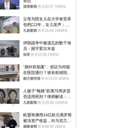
表态
澎湃新闻
昨天20:07
72评论
父母为陪女儿在大学食堂承
包档口2年，女儿发声：初
衷是为了陪伴，毕业后将不
九派新闻
昨天15:48
104评论
再营业
伊朗战争中被遗忘的数千海
员：困守霍尔木兹
知世
昨天15:06
29评论
“婚外胚胎案”：假证为何能
在医院通行？谁有权销毁胚
胎？
南方都市报
昨天15:29
28评论
人贩子“梅姨”若满75周岁是
否适用死刑？律师解读：很
大概率不会被判处死刑
九派新闻
昨天19:48
104评论
欧盟将挪用14亿欧元俄罗斯
被冻资产收益，向乌克兰提
供援助
观察者网
昨天08:09
29评论