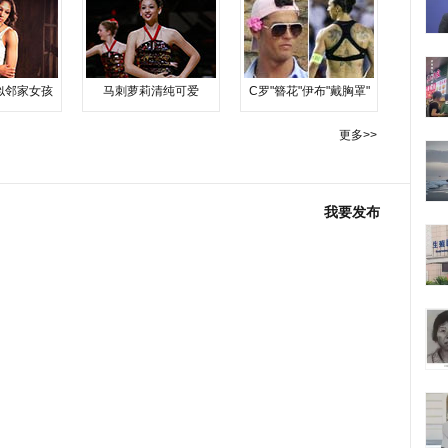
似邻家女孩
马刺萝莉清纯可爱
C罗"簪花"伊布"戴胸罩"
更多>>
我要发布