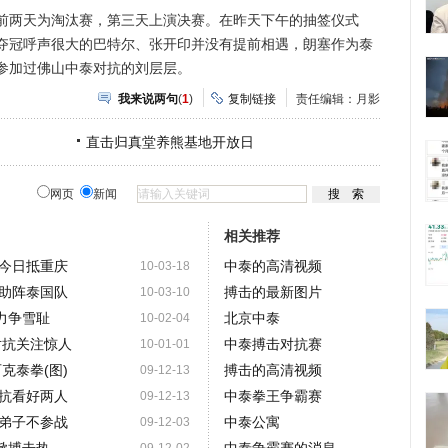
两天为淘汰赛，第三天上演决赛。在昨天下午的抽签仪式
夺冠呼声很大的巴特尔、张开印并没有提前相遇，朗塞作为泰
参加过佛山中泰对抗的刘层层。
我来说两句
(
1
)
复制链接
责任编辑：月影
直击归真堂养熊基地开放日
网页
新闻
相关推荐
今日抵重庆
中泰的高清视频
10-03-18
助阵泰国队
搏击的最新图片
10-03-10
力争雪耻
北京中泰
10-02-04
对抗关注惊人
中泰搏击对抗赛
10-01-01
克泰拳(图)
搏击的高清视频
09-12-13
抗看好两人
中泰拳王争霸赛
09-12-13
弟子不参战
中泰公寓
09-12-03