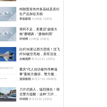
监部门：不违规
特朗普宣布对多晶硅及其衍
生产品加征关税
界面新闻
3小时前
23评论
弹药不足，美重启“超级大
炮”遭嘲讽：“废物利用”
环球网
3小时前
23评论
比歼36更让西方恐慌！沈飞
歼50破空亮相，美军没攻克
的技术被拿下
尖锋视野
昨天13:31
22评论
重庆“代人信访被判寻衅滋
事”案检方撤诉、警方撤
案，两被告人获国赔
澎湃新闻
昨天17:33
166评论
刀片式插入，猛烈撞击！湖
北警方提醒：这种“刀片超
车”，太危险了
环球网
昨天15:50
22评论