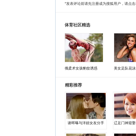
*发表评论前请先注册成为搜狐用户，请点击
体育社区精选
俄柔术女孩豹纹诱惑
美女足队花泳
精彩推荐
谢晖曝与洋妞女友分手
辽足门神迎娶