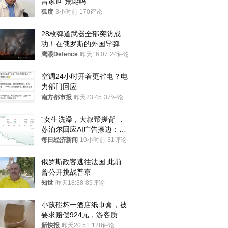
言家世 荒诞吗
狐度
3小时前
170评论
28枚弹道武器全部突防成
功！在俄罗斯的外国导弹发
射车都是合法打击目标
鹰眼Defence
昨天16:07
24评论
空调24小时开着更省电？电
力部门回应
南方都市报
昨天23:45
37评论
“女生洗澡，大叔帮搓背”，
苏泊尔回应AI广告擦边：视
频全下架，已强化内容管理
每日经济新闻
10小时前
31评论
与审核
俄罗斯政客逃往法国 此前
曾公开挑战普京
知世
昨天18:38
89评论
小孩碰坏一酒店纸巾盒，被
要求赔偿924元，游客质疑
酒店房客物品超高标价，市
新快报
昨天20:51
128评论