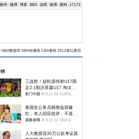
邮件
-
微博
-
博客
-
BBS
-
说吧
-
微博
-
搜狗
-
17173
程
NBA数据库
NBA转播表
CBA赛程
2012体坛赛历
评榜
三连胜！赵松源传射U17国
足2-1勒沃库森U17 淘汰赛
将战河床
射门中国
昨天21:50
41评论
泰国女公务员精致妆容爆
红，本人回应批评：不喜欢
就别看
观察者网
昨天18:32
58评论
人大教授花35万公款考证莫