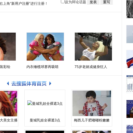
设为辩论话题
右上角
“新用户注册”
进行注册！
装彩绘
内衣橄榄球赛再吸睛
75岁老妪成健身狂人
大美女主播
曼城乳娃全裸遮3点
梅西儿子肥嘟嘟粉嫩嫩