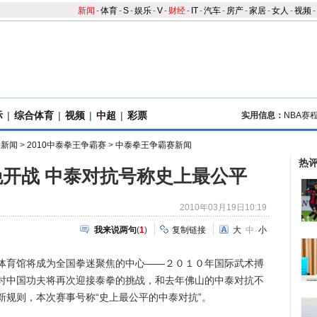
新闻
-
体育
-
S
-
娱乐
-
V
-
财经
-
IT
-
汽车
-
房产
-
家居
-
女人
-
视频
-
际
|
综合体育
|
视频
|
中超
|
彩票
实用信息：
NBA赛
夫新闻
>
2010中泰拳王争霸赛
>
中泰拳王争霸赛新闻
热
开战 中泰对抗号称史上最公平
2010年03月19日10:19
我来说两句
(
1
)
复制链接
大
中
小
育馆将成为全国拳迷聚焦的中心——２０１０年国际武术搏
时中国功夫将再次迎接泰拳的挑战，和去年佛山的中泰对抗不
新规则，本次赛事号称“史上最公平的中泰对抗”。