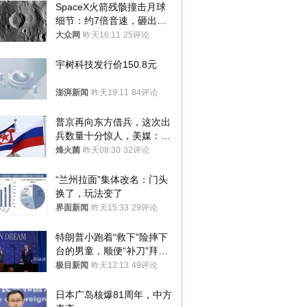
SpaceX火箭残骸撞击月球
细节：约7倍音速，砸出直
径约30米撞击坑
大众网
昨天16:11
25评论
宇树科技发行价150.8元
澎湃新闻
昨天19:11
84评论
普京再向东方借兵，这次出
兵数量十分惊人，美媒：俄
朝要动真格？
烽火菌
昨天08:30
32评论
“兰州拉面”集体改名：门头
换了，玩法变了
界面新闻
昨天15:33
29评论
特朗普小跑着“救下”险摔下
台的男童，顺便“补刀”拜
登：“我可不想他像拜登一
极目新闻
昨天12:13
49评论
样摔下来”
日本广岛核爆81周年，中方