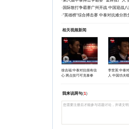
·
第六届中泰搏击争霸赛 "金牌推广人"
·
国际散打争霸赛广州开战 中国迎战八
·
"英雄榜"综合搏击赛 中泰对抗难分胜
相关视频新闻
徐吉福:中泰对抗很有信
李世英:中泰
心 两点技巧可克泰拳
人 中国功夫暗
我来说两句
(
1
)