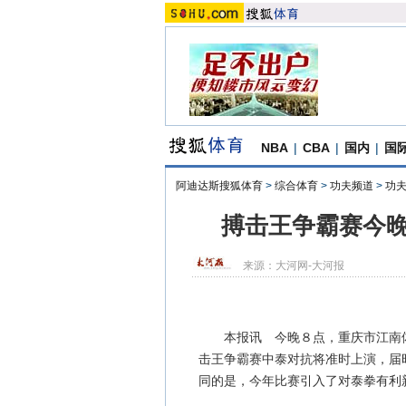
NBA
|
CBA
|
国内
|
国
阿迪达斯搜狐体育
>
综合体育
>
功夫频道
>
功
搏击王争霸赛今晚
来源：
大河网-大河报
本报讯 今晚８点，重庆市江南体
击王争霸赛中泰对抗将准时上演，届
同的是，今年比赛引入了对泰拳有利