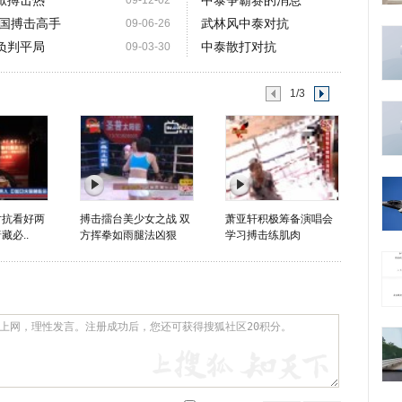
掀搏击热
中泰争霸赛的消息
09-12-02
国搏击高手
武林风中泰对抗
09-06-26
负判平局
中泰散打对抗
09-03-30
1/3
对抗看好两
搏击擂台美少女之战 双
萧亚轩积极筹备演唱会
藏必..
方挥拳如雨腿法凶狠
学习搏击练肌肉