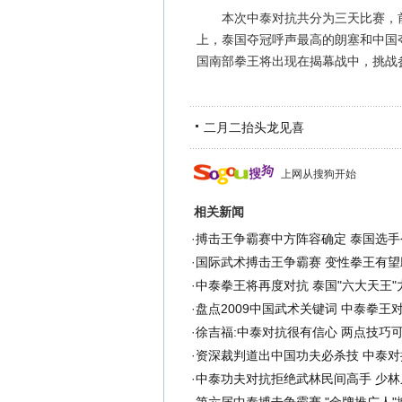
本次中泰对抗共分为三天比赛，前
上，泰国夺冠呼声最高的朗塞和中国
国南部拳王将出现在揭幕战中，挑战
二月二抬头龙见喜
上网从搜狗开始
相关新闻
·
搏击王争霸赛中方阵容确定 泰国选手
·
国际武术搏击王争霸赛 变性拳王有望
·
中泰拳王将再度对抗 泰国"六大天王"
·
盘点2009中国武术关键词 中泰拳王
·
徐吉福:中泰对抗很有信心 两点技巧可
·
资深裁判道出中国功夫必杀技 中泰对
·
中泰功夫对抗拒绝武林民间高手 少林