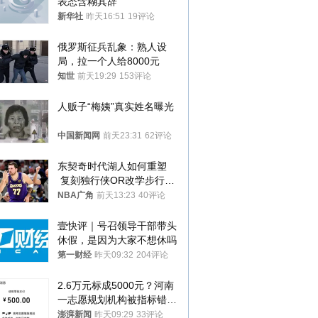
表态含糊其辞
新华社
昨天16:51
19评论
俄罗斯征兵乱象：熟人设
局，拉一个人给8000元
知世
前天19:29
153评论
人贩子“梅姨”真实姓名曝光
中国新闻网
前天23:31
62评论
东契奇时代湖人如何重塑
 复刻独行侠OR改学步行
者？
NBA广角
前天13:23
40评论
壹快评｜号召领导干部带头
休假，是因为大家不想休吗
第一财经
昨天09:32
204评论
2.6万元标成5000元？河南
一志愿规划机构被指标错学
费致考生复读
澎湃新闻
昨天09:29
33评论