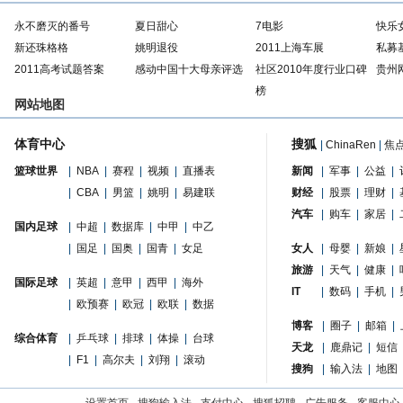
永不磨灭的番号
夏日甜心
7电影
快乐
新还珠格格
姚明退役
2011上海车展
私募
2011高考试题答案
感动中国十大母亲评选
社区2010年度行业口碑
贵州
榜
网站地图
体育中心
搜狐
|
ChinaRen
|
焦
篮球世界
|
NBA
|
赛程
|
视频
|
直播表
新闻
|
军事
|
公益
|
|
CBA
|
男篮
|
姚明
|
易建联
财经
|
股票
|
理财
|
汽车
|
购车
|
家居
|
国内足球
|
中超
|
数据库
|
中甲
|
中乙
|
国足
|
国奥
|
国青
|
女足
女人
|
母婴
|
新娘
|
旅游
|
天气
|
健康
|
国际足球
|
英超
|
意甲
|
西甲
|
海外
IT
|
数码
|
手机
|
|
欧预赛
|
欧冠
|
欧联
|
数据
博客
|
圈子
|
邮箱
|
综合体育
|
乒乓球
|
排球
|
体操
|
台球
天龙
|
鹿鼎记
|
短信
|
F1
|
高尔夫
|
刘翔
|
滚动
搜狗
|
输入法
|
地图