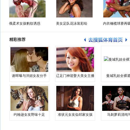
俄柔术女孩豹纹诱惑
美女足队花泳装彩绘
内衣橄榄球赛再
精彩推荐
谢晖曝与洋妞女友分手
辽足门神迎娶大美女主播
曼城乳娃全裸遮
约翰逊女友野味十足
准状元女友似邻家女孩
马刺萝莉清纯