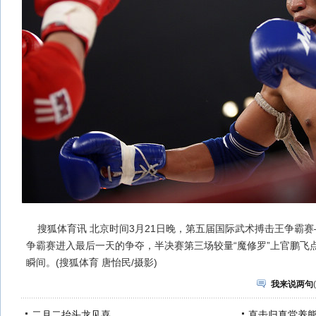
搜狐体育讯 北京时间3月21日晚，第五届国际武术搏击王争霸赛——
争霸赛进入最后一天的争夺，半决赛第三场较量“魔修罗”上官鹏飞点
瞬间。(搜狐体育 唐怡民/摄影)
我来说两句
(
二月二抬头龙见喜
直击归真堂养