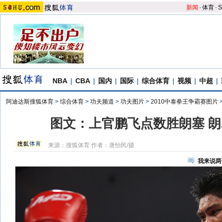
新闻
-
体育
-
S
NBA
|
CBA
|
国内
|
国际
|
综合体育
|
视频
|
中超
|
阿迪达斯搜狐体育
>
综合体育
>
功夫频道
>
功夫图片
>
2010中泰拳王争霸赛图片
图文：上官鹏飞点数胜朗塞 
来源：
搜狐体育
作者：唐怡民/摄
我来说两