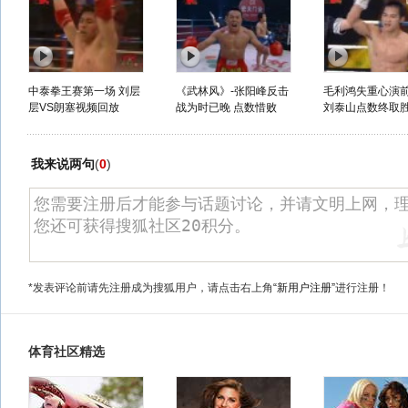
中泰拳王赛第一场 刘层
《武林风》-张阳峰反击
毛利鸿失重心演
层VS朗塞视频回放
战为时已晚 点数惜败
刘泰山点数终取
我来说两句
(
0
)
*发表评论前请先注册成为搜狐用户，请点击右上角
“新用户注册”
进行注册！
体育社区精选