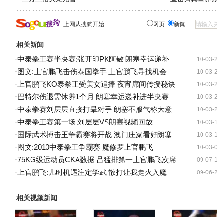
上网从搜狗开始
网页
新闻
相关新闻
·
中泰拳王赛半决赛:张开印PK阿敏 朗塞幸运递补
10-03-
·
图文:上官鹏飞击伤泰国拳手 上官鹏飞寻找机会
10-03-
·
上官鹏飞KO泰拳王受美女追捧 夜宵席间传授秘诀
10-03-
·
巴特尔伤退需休养1个月 朗塞幸运递补进半决赛
10-03-
·
中泰拳赛刘层层直接打晕对手 朗塞不服气称大意
10-03-
·
中泰拳王赛第一场 刘层层VS朗塞视频回放
10-03-
·
国际武术搏击王争霸赛将开战 澳门庄家看好朗塞
10-03-
·
图文:2010中泰拳王争霸赛 魔修罗上官鹏飞
10-03-
·
75KG级运动员CKA数据 吕猛排第一上官鹏飞次席
09-07-
·
上官鹏飞:儿时机遇注定学武 散打让我走火入魔
09-06-
相关视频新闻