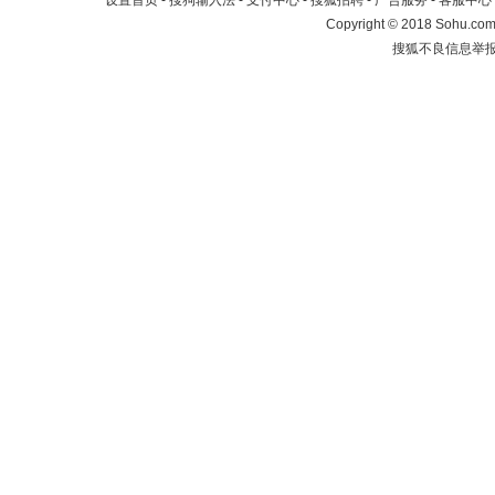
设置首页
-
搜狗输入法
-
支付中心
-
搜狐招聘
-
广告服务
-
客服中心
Copyright
©
2018 Sohu.com 
搜狐不良信息举