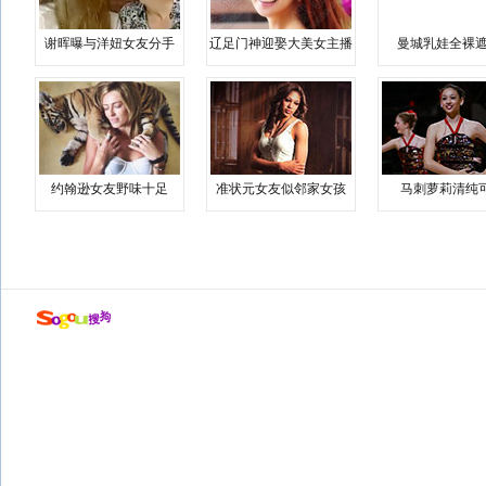
谢晖曝与洋妞女友分手
辽足门神迎娶大美女主播
曼城乳娃全裸遮
约翰逊女友野味十足
准状元女友似邻家女孩
马刺萝莉清纯