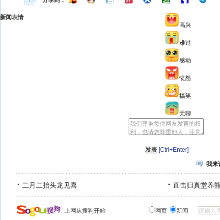
分享到：
新闻表情
高兴
难过
感动
愤怒
搞笑
无聊
[Ctrl+Enter]
我来
二月二抬头龙见喜
直击归真堂养
上网从搜狗开始
网页
新闻