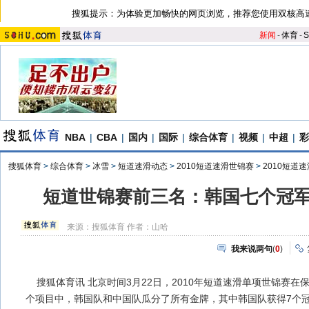
搜狐提示：为体验更加畅快的网页浏览，推荐您使用双核高
新闻
-
体育
-
S
NBA
|
CBA
|
国内
|
国际
|
综合体育
|
视频
|
中超
|
彩
搜狐体育
>
综合体育
>
冰雪
>
短道速滑动态
>
2010短道速滑世锦赛
>
2010短道
短道世锦赛前三名：韩国七个冠军
来源：
搜狐体育
作者：山哈
我来说两句
(
0
)
搜狐体育讯 北京时间3月22日，2010年短道速滑单项世锦赛在
个项目中，韩国队和中国队瓜分了所有金牌，其中韩国队获得7个