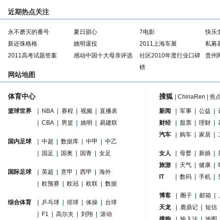
近期热点关注
永不磨灭的番号
夏日甜心
7电影
快乐
新还珠格格
姚明退役
2011上海车展
私募
2011高考试题答案
感动中国十大母亲评选
社区2010年度行业口碑
贵州
榜
网站地图
体育中心
搜狐
|
ChinaRen
|
焦
篮球世界
|
NBA
|
赛程
|
视频
|
直播表
新闻
|
军事
|
公益
|
|
CBA
|
男篮
|
姚明
|
易建联
财经
|
股票
|
理财
|
汽车
|
购车
|
家居
|
国内足球
|
中超
|
数据库
|
中甲
|
中乙
|
国足
|
国奥
|
国青
|
女足
女人
|
母婴
|
新娘
|
旅游
|
天气
|
健康
|
国际足球
|
英超
|
意甲
|
西甲
|
海外
IT
|
数码
|
手机
|
|
欧预赛
|
欧冠
|
欧联
|
数据
博客
|
圈子
|
邮箱
|
综合体育
|
乒乓球
|
排球
|
体操
|
台球
天龙
|
鹿鼎记
|
短信
|
F1
|
高尔夫
|
刘翔
|
滚动
搜狗
|
输入法
|
地图