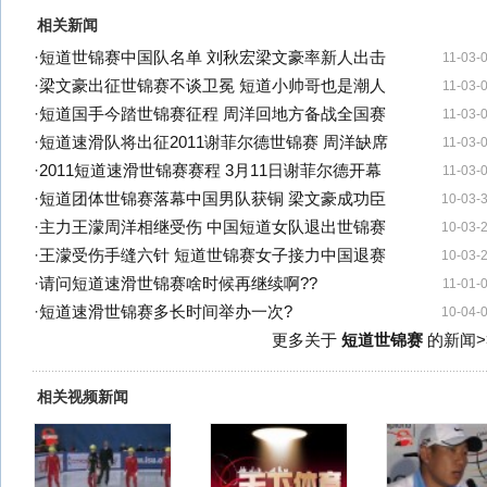
相关新闻
·
短道世锦赛中国队名单 刘秋宏梁文豪率新人出击
11-03-
·
梁文豪出征世锦赛不谈卫冕 短道小帅哥也是潮人
11-03-
·
短道国手今踏世锦赛征程 周洋回地方备战全国赛
11-03-
·
短道速滑队将出征2011谢菲尔德世锦赛 周洋缺席
11-03-
·
2011短道速滑世锦赛赛程 3月11日谢菲尔德开幕
11-03-
·
短道团体世锦赛落幕中国男队获铜 梁文豪成功臣
10-03-
·
主力王濛周洋相继受伤 中国短道女队退出世锦赛
10-03-
·
王濛受伤手缝六针 短道世锦赛女子接力中国退赛
10-03-
·
请问短道速滑世锦赛啥时候再继续啊??
11-01-
·
短道速滑世锦赛多长时间举办一次?
10-04-
更多关于
短道世锦赛
的新闻>
相关视频新闻