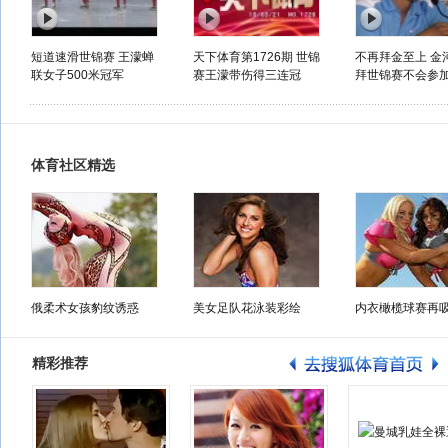
短道速滑世锦赛 王濛蝉
天下体育第1726期 世锦
不再拜金至上 金
联女子500米冠军
赛王濛带伤得三连冠
拜世锦赛不会参
体育社区精选
俄柔术女孩豹纹诱惑
美女足队花泳装彩绘
内衣橄榄球赛再
精彩推荐