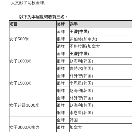
人贡献了两枚金牌。
以下为本届世锦赛前三名：
项目
奖牌
选手
金牌
王濛(中国)
女子500米
银牌
罗伯格(加拿大)
铜牌
圣格拉斯(加拿大
金牌
王濛(中国)
女子1000米
银牌
赵海利(韩国)
铜牌
鲁特尔(美国)
金牌
朴升智(韩国)
女子1500米
银牌
李恩星(韩国)
铜牌
赵海利(韩国)
金牌
朴升智(韩国)
女子超级3000米
银牌
赵海利(韩国)
铜牌
李恩星(韩国)
金牌
韩国
女子3000米接力
银牌
加拿大