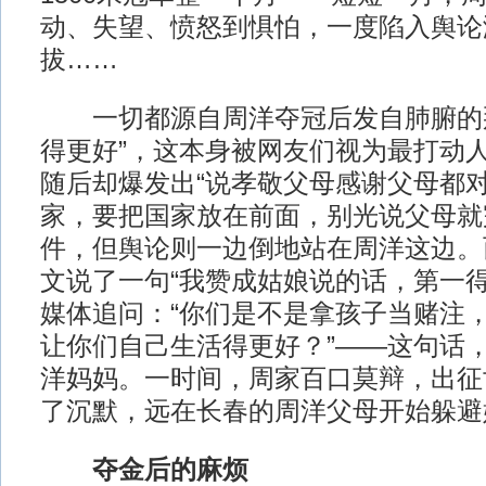
动、失望、愤怒到惧怕，一度陷入舆论
拔……
一切都源自周洋夺冠后发自肺腑的那
得更好”，这本身被网友们视为最打动
随后却爆发出“说孝敬父母感谢父母都
家，要把国家放在前面，别光说父母就完
件，但舆论则一边倒地站在周洋这边。
文说了一句“我赞成姑娘说的话，第一得
媒体追问：“你们是不是拿孩子当赌注
让你们自己生活得更好？”——这句话
洋妈妈。一时间，周家百口莫辩，出征
了沉默，远在长春的周洋父母开始躲避
夺金后的麻烦