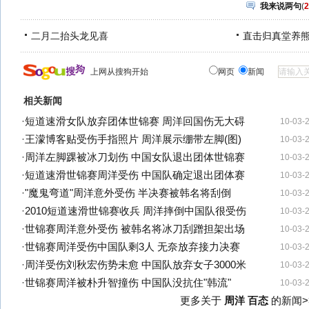
我来说两句
(
2
二月二抬头龙见喜
直击归真堂养
上网从搜狗开始
网页
新闻
相关新闻
·
短道速滑女队放弃团体世锦赛 周洋回国伤无大碍
10-03-
·
王濛博客贴受伤手指照片 周洋展示绷带左脚(图)
10-03-
·
周洋左脚踝被冰刀划伤 中国女队退出团体世锦赛
10-03-
·
短道速滑世锦赛周洋受伤 中国队确定退出团体赛
10-03-
·
"魔鬼弯道"周洋意外受伤 半决赛被韩名将刮倒
10-03-
·
2010短道速滑世锦赛收兵 周洋摔倒中国队很受伤
10-03-
·
世锦赛周洋意外受伤 被韩名将冰刀刮蹭担架出场
10-03-
·
世锦赛周洋受伤中国队剩3人 无奈放弃接力决赛
10-03-
·
周洋受伤刘秋宏伤势未愈 中国队放弃女子3000米
10-03-
·
世锦赛周洋被朴升智撞伤 中国队没抗住"韩流"
10-03-
更多关于
周洋 百态
的新闻>