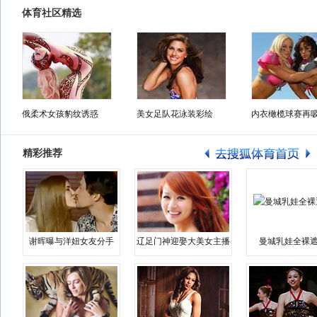
体育社区精选
俄柔术女孩豹纹诱惑
美女足队花泳装彩绘
内衣橄榄球赛再
精彩推荐
谢晖曝与洋妞女友分手
辽足门神迎娶大美女主播
曼城乳娃全裸遮