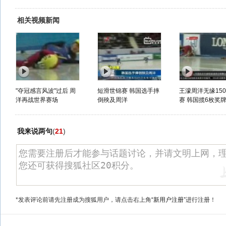
相关视频新闻
"夺冠感言风波"过后 周
短滑世锦赛 韩国选手摔
王濛周洋无缘150
洋再战世界赛场
倒殃及周洋
赛 韩国揽6枚奖牌成
我来说两句
(
21
)
*发表评论前请先注册成为搜狐用户，请点击右上角
“新用户注册”
进行注册！