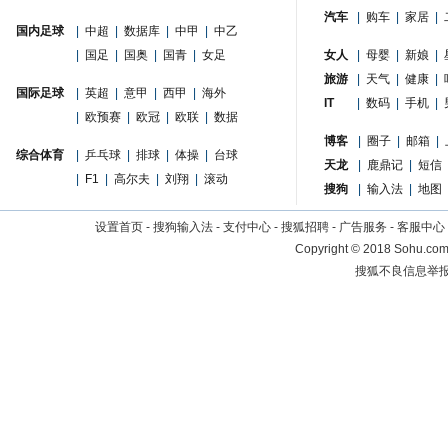
汽车
|
购车
|
家居
|
国内足球
|
中超
|
数据库
|
中甲
|
中乙
|
国足
|
国奥
|
国青
|
女足
女人
|
母婴
|
新娘
|
旅游
|
天气
|
健康
|
国际足球
|
英超
|
意甲
|
西甲
|
海外
IT
|
数码
|
手机
|
|
欧预赛
|
欧冠
|
欧联
|
数据
博客
|
圈子
|
邮箱
|
综合体育
|
乒乓球
|
排球
|
体操
|
台球
天龙
|
鹿鼎记
|
短信
|
F1
|
高尔夫
|
刘翔
|
滚动
搜狗
|
输入法
|
地图
设置首页
-
搜狗输入法
-
支付中心
-
搜狐招聘
-
广告服务
-
客服中心
Copyright
©
2018 Sohu.com 
搜狐不良信息举