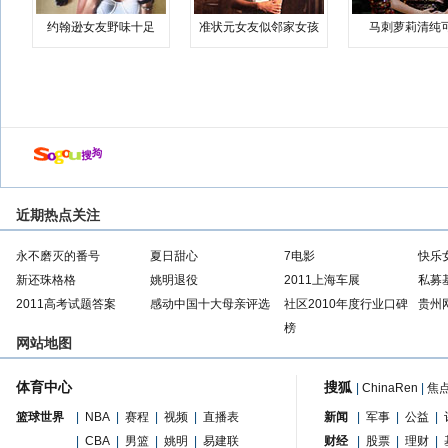
约翰逊女友野味十足
准状元女友似邻家女孩
马刺萝莉清纯
近期热点关注
永不磨灭的番号
夏日甜心
7电影
快乐
新还珠格格
姚明退役
2011上海车展
私募
2011高考试题答案
感动中国十大母亲评选
社区2010年度行业口碑
贵州
榜
网站地图
体育中心
搜狐
|
ChinaRen
|
焦
篮球世界
|
NBA
|
赛程
|
视频
|
直播表
新闻
|
军事
|
公益
|
|
CBA
|
男篮
|
姚明
|
易建联
财经
|
股票
|
理财
|