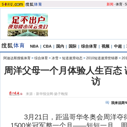
新闻
-
体育
-
S
NBA
|
CBA
|
国内
|
国际
|
综合体育
|
视频
|
中超
|
阿迪达斯搜狐体育
>
综合体育
>
冰雪
>
短道速滑动态
>
2010短道速滑世锦赛
>
2
周洋父母一个月体验人生百态 
访
来源：
新华报业网-扬子晚报
我来说两
3月21日，距温哥华冬奥会周洋夺
1500米冠军整一个月——短短一月，