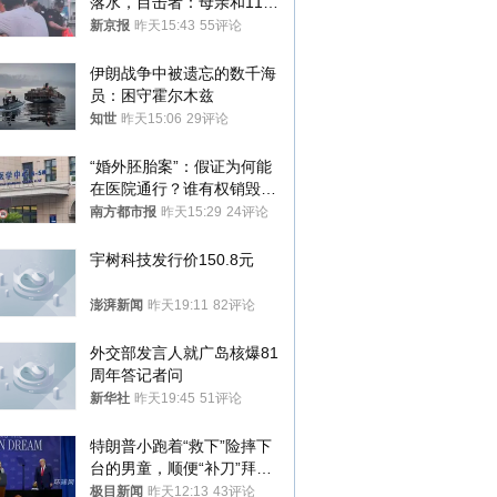
落水，目击者：母亲和11岁
儿子先后被打捞上岸
新京报
昨天15:43
55评论
伊朗战争中被遗忘的数千海
员：困守霍尔木兹
知世
昨天15:06
29评论
“婚外胚胎案”：假证为何能
在医院通行？谁有权销毁胚
胎？
南方都市报
昨天15:29
24评论
宇树科技发行价150.8元
澎湃新闻
昨天19:11
82评论
外交部发言人就广岛核爆81
周年答记者问
新华社
昨天19:45
51评论
特朗普小跑着“救下”险摔下
台的男童，顺便“补刀”拜
登：“我可不想他像拜登一
极目新闻
昨天12:13
43评论