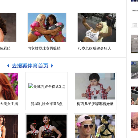
装彩绘
内衣橄榄球赛再吸睛
75岁老妪成健身狂人
大美女主播
曼城乳娃全裸遮3点
梅西儿子肥嘟嘟粉嫩嫩