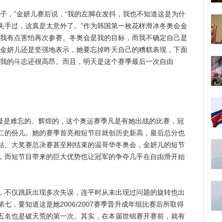
，”金妍儿赛后说，“我的左脚在发抖，我也不知道这是为什
失手过，这真是太意外了。”作为韩国第一枚花样滑冰冬奥会金
，我有点害怕再次参赛。冬奥会是我的目标，而我不确定自己是
，金妍儿还是坚强地表示，她要忘掉昨天自己的糟糕表现，下面
为我的斗志还很高昂。而且，明天是这个赛季最后一次自由
无疑是难忘的、辉煌的，这个奥运赛季凡是有她出战的比赛，冠
二的份儿。她的赛季首亮相短节目就创历史新高，最后总分也
站、大奖赛总决赛甚至刚结束的温哥华冬奥会，金妍儿的短节
，而短节目带来的巨大优势也让冠军的争夺几乎在自由滑开始
不仅跳跃出现多次失误，连平时从未出现过问题的旋转也出
七，要知道这是她2006/2007赛季晋升成年组比赛后所取得
五名也是破天荒的第一次。其实，在本届世锦赛开赛前，就有