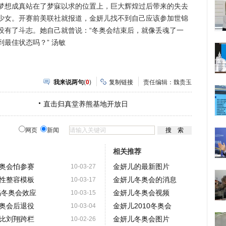
梦想成真站在了梦寐以求的位置上，巨大辉煌过后带来的失去
少女。开赛前美联社就报道，金妍儿找不到自己应该参加世锦
没有了斗志。她自己就曾说：“冬奥会结束后，就像丢魂了一
最佳状态吗？” 汤敏
我来说两句
(
0
)
复制链接
责任编辑：魏贵玉
直击归真堂养熊基地开放日
网页
新闻
相关推荐
奥会怕参赛
金妍儿的最新图片
10-03-27
性整容模板
金妍儿冬奥会的消息
10-03-17
陷冬奥会效应
金妍儿冬奥会视频
10-03-15
奥会后退役
金妍儿2010冬奥会
10-03-04
比刘翔跨栏
金妍儿冬奥会图片
10-02-26