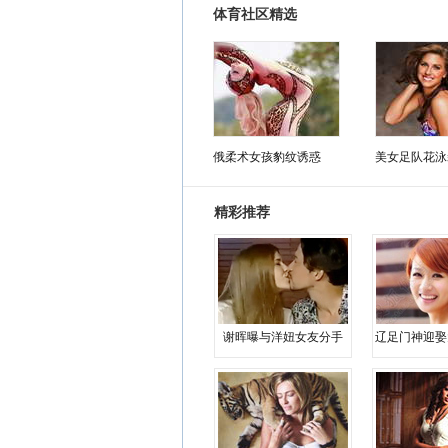
体育社区精选
俄柔术女孩豹纹诱惑
美女足队花泳
精彩推荐
谢晖曝与洋妞女友分手
辽足门神迎娶