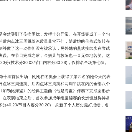
突然受到了伤病困扰，发挥十分异常。在开场完成了一个勾
的后内点冰三周跳落冰质量非常不佳，随后她的仰燕式旋转在
刻补做了这一动作但没有被承认，另外她的燕式接续步在尝试
失误。在节目完成之后，金妍儿与教练也一直无奈地苦笑。这
0分(技术分30.02/节目内容分30.28)，仅排名全场第七位。
第十组首位出场，刚刚在冬奥会上获得了第四名的她今天的表
外点冰三周连跳、后内点冰三周跳和两周半跳在内的全部八个
《加勒比海盗》的经典主题曲《他是海盗》伴奏下完成圆形步
。在表演结束之后，首次参加成年组世锦赛的长洲也显得异常
术分40.20/节目内容分30.20)，刷新了个人历史最好成绩，名