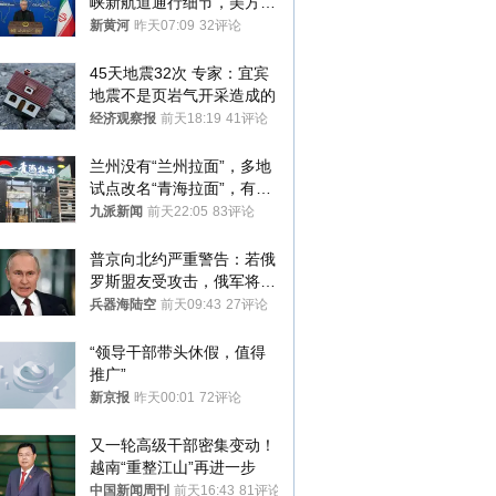
峡新航道通行细节，美方再
提“倒计时”
新黄河
昨天07:09
32评论
45天地震32次 专家：宜宾
地震不是页岩气开采造成的
经济观察报
前天18:19
41评论
兰州没有“兰州拉面”，多地
试点改名“青海拉面”，有商
家改名已两年
九派新闻
前天22:05
83评论
普京向北约严重警告：若俄
罗斯盟友受攻击，俄军将动
用核武器保护
兵器海陆空
前天09:43
27评论
“领导干部带头休假，值得
推广”
新京报
昨天00:01
72评论
又一轮高级干部密集变动！
越南“重整江山”再进一步
中国新闻周刊
前天16:43
81评论