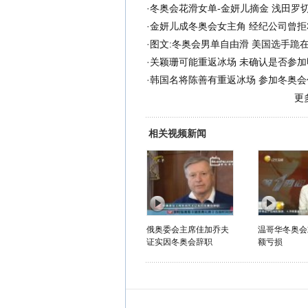
·
冬奥会花滑女单-金妍儿摘金 浅田罗
·
金妍儿成冬奥会女主角 经纪公司曾拒
·
图文:冬奥会男单自由滑 美国选手跪
·
关颖珊可能重返冰场 未确认是否参加
·
韩国名将陈善有重返冰场 参加冬奥会
更
相关视频新闻
俄奥委会主席佳加乔夫
温哥华冬奥会
证实因冬奥会辞职
额亏损