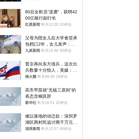
样摔下来”
80后女柜员“逆袭”，获聘42
00亿银行副行长
红星新闻
昨天13:20
32评论
父母为陪女儿在大学食堂承
包档口2年，女儿发声：初
衷是为了陪伴，毕业后将不
九派新闻
昨天15:48
50评论
再营业
普京再向东方借兵，这次出
兵数量十分惊人，美媒：俄
朝要动真格？
烽火菌
昨天08:30
29评论
高市早苗就“无核三原则”的
表态含糊其辞
新华社
昨天16:51
20评论
难以落地的动迁款：深圳罗
湖区两村民追讨两千万元动
迁款八年未果
澎湃新闻
昨天12:57
40评论