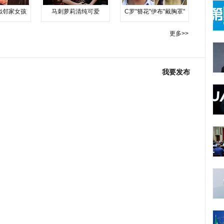
似邻家女孩
马刺萝莉清纯可爱
C罗"簪花"伊布"戴胸罩"
更多>>
我要发布