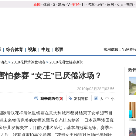
新闻
-
体育
-
S
-
娱乐
-
V
-
财经
-
IT
-
汽车
-
房产
-
家居
-
女人
-
视频
-
际
|
综合体育
|
视频
|
中超
|
彩票
实用信息：
NBA赛
冰动态
>
2010花样滑冰世锦赛
>
2010花滑世锦赛新闻
热
害怕参赛 “女王”已厌倦冰场？
2010年03月28日03:56
我来说两句
(
0
)
复制链接
大
中
小
季国际滑联花样滑冰世锦赛在意大利城市都灵结束了女单短节目
长洲未来凭借完美的发挥以黑马姿态排名榜首，日本选手浅田真
金妍儿发挥失常，目前仅排名第七，基本与冠军无缘。赛季不
会之后，我有点害怕再次参赛。”花滑女王难道对冰场已感到厌