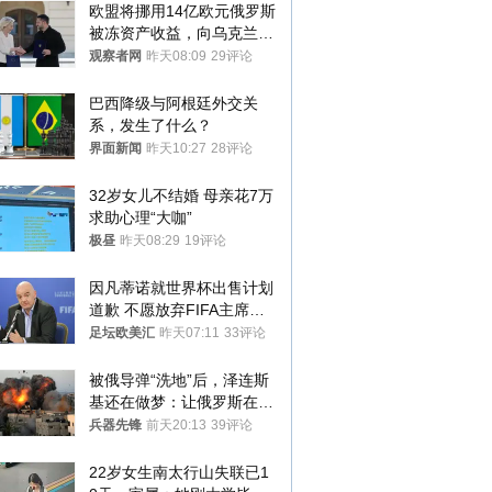
欧盟将挪用14亿欧元俄罗斯
被冻资产收益，向乌克兰提
供援助
观察者网
昨天08:09
29评论
巴西降级与阿根廷外交关
系，发生了什么？
界面新闻
昨天10:27
28评论
32岁女儿不结婚 母亲花7万
求助心理“大咖”
极昼
昨天08:29
19评论
因凡蒂诺就世界杯出售计划
道歉 不愿放弃FIFA主席职
位
足坛欧美汇
昨天07:11
33评论
被俄导弹“洗地”后，泽连斯
基还在做梦：让俄罗斯在冬
季前求和？
兵器先锋
前天20:13
39评论
22岁女生南太行山失联已1