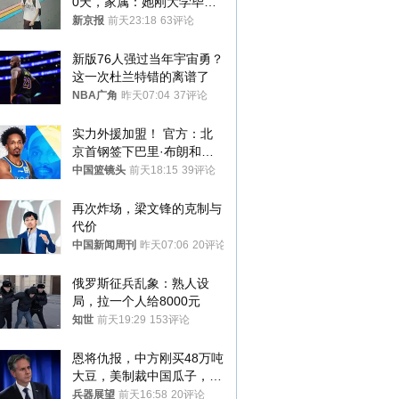
0天，家属：她刚大学毕业
想到山里旅行
新京报
前天23:18
63评论
新版76人强过当年宇宙勇？
这一次杜兰特错的离谱了
NBA广角
昨天07:04
37评论
实力外援加盟！ 官方：北
京首钢签下巴里·布朗和桑
普森
中国篮镜头
前天18:15
39评论
再次炸场，梁文锋的克制与
代价
中国新闻周刊
昨天07:06
20评论
俄罗斯征兵乱象：熟人设
局，拉一个人给8000元
知世
前天19:29
153评论
恩将仇报，中方刚买48万吨
大豆，美制裁中国瓜子，布
林肯措辞变了
兵器展望
前天16:58
20评论