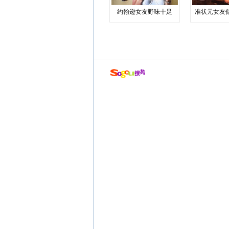
约翰逊女友野味十足
准状元女友