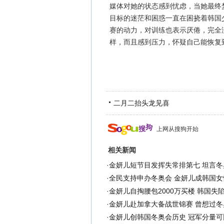
媒体对她的状态感到忧虑，当她最终
目标的迷茫和困惑一直在困挠着韩国
赛的动力，对训练也表示厌倦，完全
样，而且感到压力，怀疑自己能恢复到
二月二抬头龙见喜
上网从搜狗开始
相关新闻
·
金妍儿短节目发挥失常排第七 坦言冬
·
全民支持申办冬奥会 金妍儿成韩国女
·
金妍儿自掏腰包2000万买楼 韩国失
·
金妍儿赴加拿大备战世锦赛 曾想过冬
·
金妍儿创韩国冬奥会历史 冠军分量可