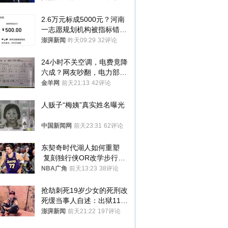
2.6万元标成5000元？河南
一志愿规划机构被指标错学
费致考生复读
澎湃新闻
昨天09:29
32评论
24小时不关空调，电费竟降
六成？网友吵翻，电力部门
回应→
金羊网
前天21:13
42评论
人贩子“梅姨”真实姓名曝光
中国新闻网
前天23:31
62评论
东契奇时代湖人如何重塑
 复刻独行侠OR改学步行
者？
NBA广角
前天13:23
38评论
抢劫刺死19岁少女的死刑改
死缓当事人自述：出狱11年
间始终刻意躲避被害人家属
澎湃新闻
前天21:22
197评论