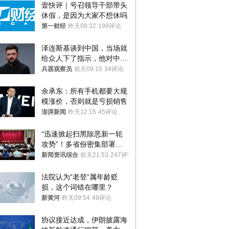
壹快评｜号召领导干部带头
休假，是因为大家不想休吗
第一财经
昨天09:32
199评论
泽连斯基谈到中国，当场就
给众人下了指示，他对中国
和中乌关系，显然又有了新
兵器观察员
前天09:15
34评论
的想法
余承东：所有手机都要大规
模涨价，否则就是亏损销售
澎湃新闻
昨天12:15
45评论
“迅速掀起扫黑除恶新一轮
攻势”！多省份密集部署，
公布举报方式
新闻资讯综合
前天21:53
247评论
法院认为“老登”属年龄贬
损，这个词错在哪里？
新黄河
昨天09:54
49评论
协议接近达成，伊朗披露海