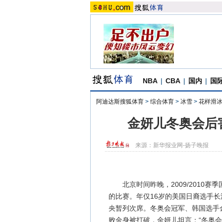
NBA
|
CBA
|
国内
|
国
阿迪达斯搜狐体育
>
综合体育
>
冰雪
>
花样滑
金妍儿冬奥会后
来源：
新华报业网-扬子晚报
北京时间昨晚，2009/2010赛
的比赛。年仅16岁的美国日裔选手
央暂列次席。冬奥会冠军、韩国选手
败金身被打破，金妍儿坦言：“冬奥