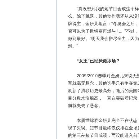
“真没想到我的短节目会成这个样子
么。除了跳跃，其他动作我还从来没
牌得主，金妍儿坦言：“冬奥会之后
否可以为了世锦赛再燃斗志。”不过
做到最好。“明天我会拼尽全力，因
滑。”
“女王”已经厌倦冰场？
2009/2010赛季对金妍儿来说
军就毫无悬念，其他选手只有争夺第
刷新了滑联历史最高分，随后的美国
目分数水涨船高，一直在突破着纪录
前就失去了悬念。
本届世锦赛金妍儿完全不在状态，
现了失误。短节目最终仅仅排在全场第
的第三差短节目成绩，而没能进入前