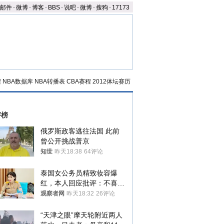
邮件
-
微博
-
博客
-
BBS
-
说吧
-
微博
-
搜狗
-
17173
程
NBA数据库
NBA转播表
CBA赛程
2012体坛赛历
评榜
俄罗斯政客逃往法国 此前
曾公开挑战普京
知世
昨天18:38
64评论
泰国女公务员精致妆容爆
红，本人回应批评：不喜欢
就别看
观察者网
昨天18:32
26评论
“天津之眼”摩天轮附近两人