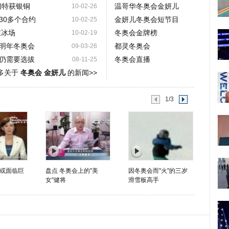
切特获银铜
温哥华冬奥会金妍儿
10-02-26
30多个合约
金妍儿冬奥会短节目
10-02-25
在冰场
冬奥会金牌榜
10-02-19
明年冬奥会
都灵冬奥会
09-03-26
仍需要选拔
冬奥会直播
08-11-25
多关于
冬奥会 金妍儿
的新闻>>
1/3
或面临巨
盘点 冬奥会上的"美
因冬奥会而"火"的三岁
女"健将
滑雪板高手