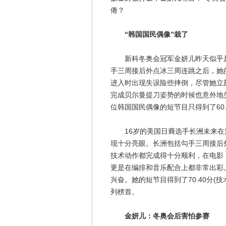
倦？
“韩国国民偶像”栽了
新科冬奥会冠军金妍儿昨天似乎是
手三周接后外点冰三周连跳之后，她
进入时出现失误险些摔倒，尽管她立
完成贝尔曼提刀姿势的时候也意外地
位韩国国民偶像的短节目只得到了60.3
16岁的美国日裔选手长洲未来在
现十分亮眼。长洲包括勾手三周接后
技术动作都完成得十分顺利，在电影
更是在编排和音乐配合上都非常出彩
兴奋。她的短节目得到了70.40分(技
列榜首。
金妍儿：冬奥会后害怕参赛