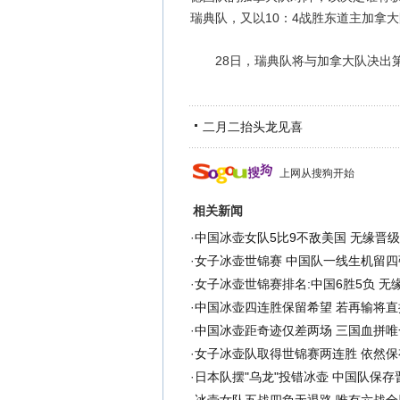
瑞典队，又以10：4战胜东道主加拿
28日，瑞典队将与加拿大队决出第
二月二抬头龙见喜
上网从搜狗开始
相关新闻
·
中国冰壶女队5比9不敌美国 无缘晋
·
女子冰壶世锦赛 中国队一线生机留四
·
女子冰壶世锦赛排名:中国6胜5负 无
·
中国冰壶四连胜保留希望 若再输将直
·
中国冰壶距奇迹仅差两场 三国血拼唯
·
女子冰壶队取得世锦赛两连胜 依然保
·
日本队摆"乌龙"投错冰壶 中国队保存