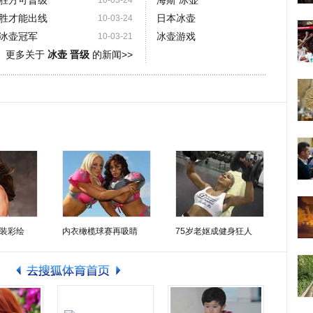
胜方可晋级
海斯 冰壶
10-03-24
胜才能出线
日本冰壶
10-03-24
冰壶冠军
冰壶游戏
10-03-21
更多关于
冰壶 晋级
的新闻>>
装彩绘
内衣橄榄球赛再吸睛
75岁老妪成健身狂人