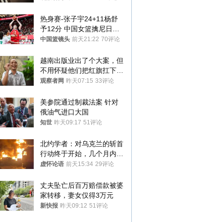
热身赛-张子宇24+11杨舒
予12分 中国女篮擒尼日利
亚
中国篮镜头
前天21:22
70评论
越南出版业出了个大案，但
不用怀疑他们把红旗扛下去
的决心
观察者网
昨天07:15
33评论
美参院通过制裁法案 针对
俄油气进口大国
知世
昨天09:17
51评论
北约学者：对乌克兰的斩首
行动终于开始，几个月内乌
将投降
虚怀论语
前天15:34
29评论
丈夫坠亡后百万赔偿款被婆
家转移，妻女仅得3万元
新快报
昨天09:12
51评论