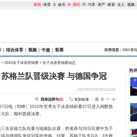
新闻
-
体育
-
S
-
娱乐
-
V
-
财经
-
IT
-
汽车
-
房产
-
家居
-
女人
-
视频
-
际
|
综合体育
|
视频
|
中超
|
彩票
实用信息：
NBA赛
态
>
2010女子冰壶世锦赛
>
女子冰壶世锦赛动态
热
苏格兰队晋级决赛 与德国争冠
2010年03月28日10:24
我来说两句
(
0
)
复制链接
大
中
小
日电（邹峥）2010年世界女子冰壶锦标赛27日进入倒数第
拿大队，顺利晋级决赛。
名苏格兰队先要与瑞典队比赛，胜者再与26日比赛中负于
得与德国队争夺冠军的资格。结果，苏格兰队先以8：3击败