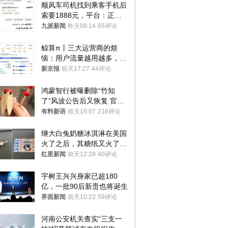
顺风车司机找到乘客手机后
索要1888元，平台：正和
司机沟通协商
九派新闻
昨天09:14
65评论
鲸算π丨三大运营商的烦
恼：用户流量越用越多，收
入却越来越少
新京报
前天17:27
44评论
鸿蒙智行被曝删除“竹知
了”风波公告后又恢复 官媒
曾力挺：劝华为要大度的，
有料新语
前天16:07
216评论
你们适不适合？
继大白兔奶糖冰淇淋在美国
火了之后，其糖纸又火了！
海外博主盛赞：平面设计经
红星新闻
前天12:28
40评论
典之作
宇树王兴兴身家已超180
亿，一批90后新贵也将诞生
界面新闻
前天10:22
59评论
河南公安机关查实“三支一