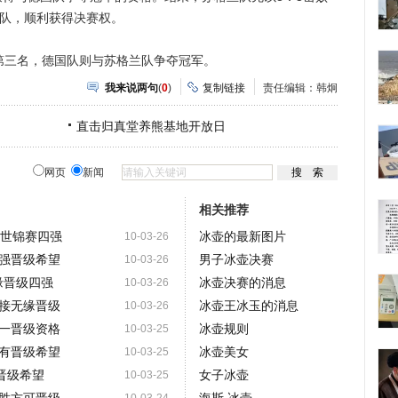
大队，顺利获得决赛权。
三名，德国队则与苏格兰队争夺冠军。
我来说两句
(
0
)
复制链接
责任编辑：韩炯
直击归真堂养熊基地开放日
网页
新闻
相关推荐
级世锦赛四强
冰壶的最新图片
10-03-26
强晋级希望
男子冰壶决赛
10-03-26
缘晋级四强
冰壶决赛的消息
10-03-26
接无缘晋级
冰壶王冰玉的消息
10-03-26
一晋级资格
冰壶规则
10-03-25
有晋级希望
冰壶美女
10-03-25
晋级希望
女子冰壶
10-03-25