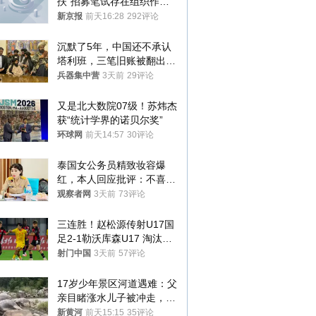
扶”招募笔试存在组织作弊
犯罪行为
新京报
前天16:28
292评论
沉默了5年，中国还不承认
塔利班，三笔旧账被翻出，
最大风险出现
兵器集中营
3天前
29评论
又是北大数院07级！苏炜杰
获“统计学界的诺贝尔奖”
环球网
前天14:57
30评论
泰国女公务员精致妆容爆
红，本人回应批评：不喜欢
就别看
观察者网
3天前
73评论
三连胜！赵松源传射U17国
足2-1勒沃库森U17 淘汰赛
将战河床
射门中国
3天前
57评论
17岁少年景区河道遇难：父
亲目睹涨水儿子被冲走，当
地排除上游泄洪，家属盼厘
新黄河
前天15:15
35评论