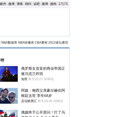
邮件
-
微博
-
博客
-
BBS
-
说吧
-
微博
-
搜狗
-
17173
程
NBA数据库
NBA转播表
CBA赛程
2012体坛赛历
评榜
俄罗斯女首富的商业帝国正
被乌克兰炸毁
知世
昨天20:27
50评论
阿媒：梅西父亲豪尔赫在阿
根廷去世 享年68岁
足坛欧美汇
昨天18:49
28评论
俄媒终于公开质问！打了乌