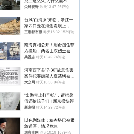
克兰这么久,为什么赢不了?
答案令人沉默
尖锋视野
昨天13:47
26评论
台风“白海豚”来临，浙江一
家四口走在海边堤坝上，其
中9岁男孩被巨浪卷入海
三湘都市报
昨天16:32
153评论
中，搜救仍在进行
南海真相公开！用命挡住菲
方撞船，两名山东烈士被授
武警最高荣誉
兵器志
昨天13:49
76评论
河南西平县“7·30”故意伤害
案件犯罪嫌疑人夏某钢被抓
获
大众网
昨天18:36
84评论
“出游带上打印机”，请把暑
假还给孩子们 | 新京报快评
新京报
昨天14:29
72评论
以色列媒体：穆杰塔巴被紧
急送医，情况危急
观察者网
昨天10:19
167评论