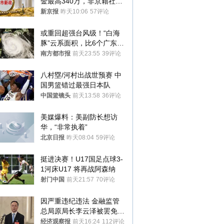
金最高340万，非京籍社保
1年
新京报
昨天10:06
57评论
或重回超强台风级！“白海
豚”云系面积，比6个广东还
大！深圳官方：注意这件事
南方都市报
前天23:55
39评论
八村塁/河村出战世预赛 中
国男篮错过最强日本队
中国篮镜头
前天13:58
36评论
美媒爆料：美副防长想访
华，“非常执着”
北京日报
昨天08:04
59评论
挺进决赛！U17国足点球3-
1河床U17 将再战阿森纳
射门中国
前天21:57
70评论
因严重违纪违法 金融监管
总局原局长李云泽被罢免全
国人大代表
经济观察报
前天16:24
112评论