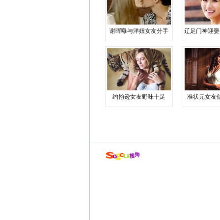
谢晖曝与洋妞女友分手
辽足门神迎娶
约翰逊女友野味十足
准状元女友