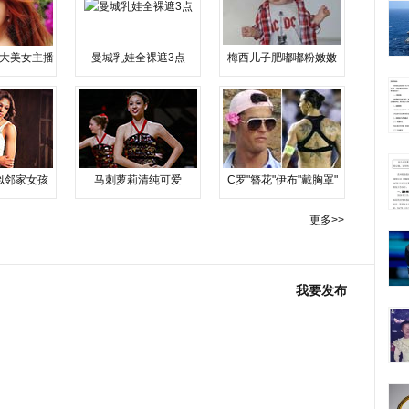
大美女主播
曼城乳娃全裸遮3点
梅西儿子肥嘟嘟粉嫩嫩
似邻家女孩
马刺萝莉清纯可爱
C罗"簪花"伊布"戴胸罩"
更多>>
我要发布