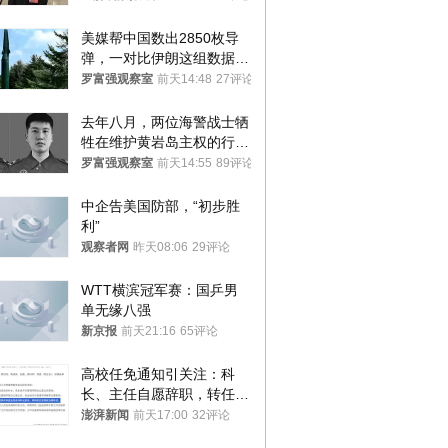
美媒帮中国数出2850枚导
弹，一对比伊朗这组数据，
发现出大事了
罗富强观察室
前天14:48
27评论
去年八月，两位海警战士牺
牲在维护黄岩岛主权的行动
中
罗富强观察室
前天14:55
89评论
中企告美国防部，“初步胜
利”
观察者网
昨天08:06
29评论
WTT横滨冠军赛：国乒男
单无缘八强
新京报
前天21:16
65评论
高校任免通知引关注：科
长、主任自愿辞职，转任思
政辅导员
澎湃新闻
前天17:00
32评论