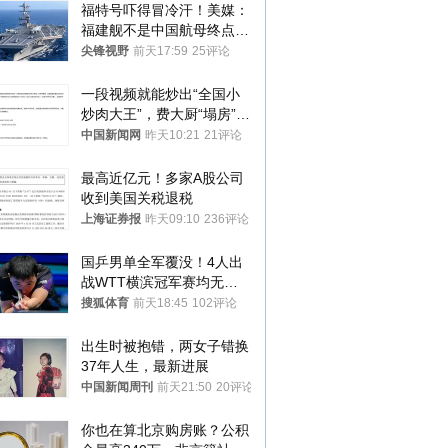
福特号吓得冒冷汗！美媒：
福建舰不是中国航母终点，
而是新起点！
尖锋视野
前天17:59
25评论
一段视频就能炒出“全国小
炒肉大王”，费大厨“塌房”了
吗？
中国新闻网
昨天10:21
21评论
最高近亿元！多家A股公司
收到美国关税退税
上海证券报
昨天09:10
236评论
国乒男单全军覆没！4人出
战WTT横滨冠军赛均无缘
八强
搜狐体育
前天18:45
102评论
出生时被抱错，两女子错换
37年人生，最新进展
中国新闻周刊
前天21:50
20评论
你也在算北京购房账？公积