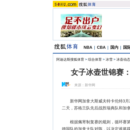
NBA
|
CBA
|
国内
|
国
阿迪达斯搜狐体育
>
综合体育
>
冰雪
>
冰壶动
女子冰壶世锦赛：
来源：
新华网
新华网加拿大斯威夫特卡伦特3月27
二天，苏格兰队先后战胜瑞典队和加
根据佩寄制复赛的规则，循环赛第三
德国队的加拿大队对阵，以决定谁将获