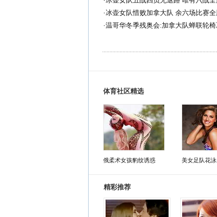
·
冰壶女队五战四负无退路 唯有六战全
·
冰壶女队惜败加拿大队 余六场比赛全
·
温哥华冬季残奥会:加拿大队蝉联轮椅
体育社区精选
俄柔术女孩豹纹诱惑
美女足队花泳
精彩推荐