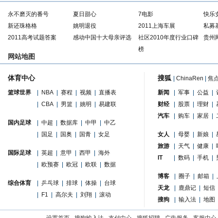
永不磨灭的番号
夏日甜心
7电影
快乐
新还珠格格
姚明退役
2011上海车展
私募
2011高考试题答案
感动中国十大母亲评选
社区2010年度行业口碑
贵州
榜
网站地图
体育中心
搜狐
|
ChinaRen
|
焦
篮球世界
|
NBA
|
赛程
|
视频
|
直播表
新闻
|
军事
|
公益
|
|
CBA
|
男篮
|
姚明
|
易建联
财经
|
股票
|
理财
|
汽车
|
购车
|
家居
|
国内足球
|
中超
|
数据库
|
中甲
|
中乙
|
国足
|
国奥
|
国青
|
女足
女人
|
母婴
|
新娘
|
旅游
|
天气
|
健康
|
国际足球
|
英超
|
意甲
|
西甲
|
海外
IT
|
数码
|
手机
|
|
欧预赛
|
欧冠
|
欧联
|
数据
博客
|
圈子
|
邮箱
|
综合体育
|
乒乓球
|
排球
|
体操
|
台球
天龙
|
鹿鼎记
|
短信
|
F1
|
高尔夫
|
刘翔
|
滚动
搜狗
|
输入法
|
地图