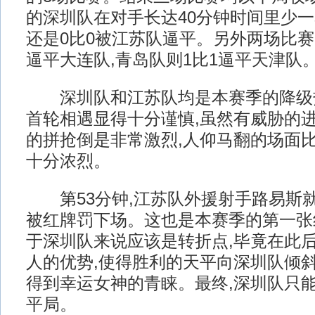
的深圳队在对手长达40分钟时间里少一
还是0比0被江苏队逼平。另外两场比赛
逼平大连队,青岛队则1比1逼平天津队
深圳队和江苏队均是本赛季的降级热
首轮相遇显得十分谨慎,虽然有威胁的进
的拼抢倒是非常激烈,人仰马翻的场面比
十分浓烈。
第53分钟,江苏队外援射手路易斯就
被红牌罚下场。这也是本赛季的第一张
于深圳队来说应该是转折点,毕竟在此后
人的优势,使得胜利的天平向深圳队倾
得到幸运女神的青睐。最终,深圳队只能
平局。