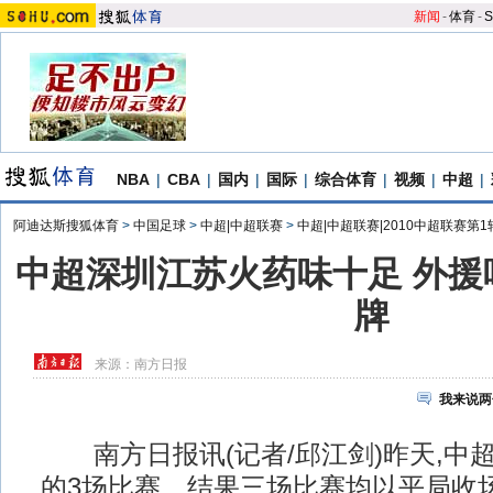
新闻
-
体育
-
S
NBA
|
CBA
|
国内
|
国际
|
综合体育
|
视频
|
中超
|
阿迪达斯搜狐体育
>
中国足球
>
中超|中超联赛
>
中超|中超联赛|2010中超联赛第1
中超深圳江苏火药味十足 外援
牌
来源：
南方日报
我来说两
南方日报讯(记者/邱江剑)昨天,中
的3场比赛。结果三场比赛均以平局收