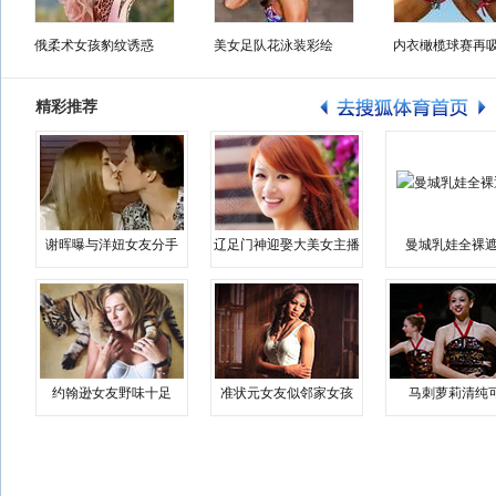
俄柔术女孩豹纹诱惑
美女足队花泳装彩绘
内衣橄榄球赛再
精彩推荐
谢晖曝与洋妞女友分手
辽足门神迎娶大美女主播
曼城乳娃全裸遮
约翰逊女友野味十足
准状元女友似邻家女孩
马刺萝莉清纯