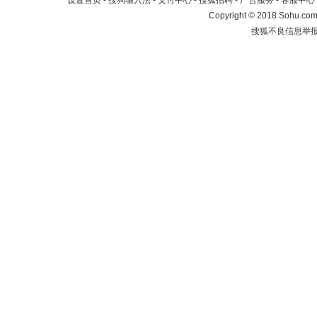
设置首页
-
搜狗输入法
-
支付中心
-
搜狐招聘
-
广告服务
-
客服中心
Copyright
©
2018 Sohu.com 
搜狐不良信息举