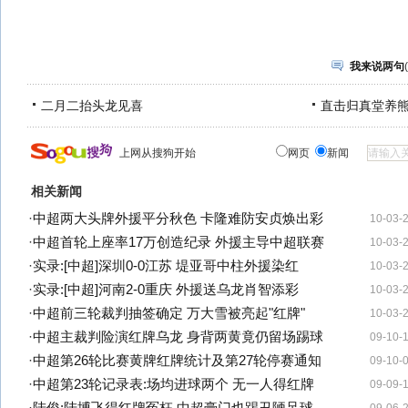
我来说两句
(
二月二抬头龙见喜
直击归真堂养
上网从搜狗开始
网页
新闻
相关新闻
·
中超两大头牌外援平分秋色 卡隆难防安贞焕出彩
10-03-
·
中超首轮上座率17万创造纪录 外援主导中超联赛
10-03-
·
实录:[中超]深圳0-0江苏 堤亚哥中柱外援染红
10-03-
·
实录:[中超]河南2-0重庆 外援送乌龙肖智添彩
10-03-
·
中超前三轮裁判抽签确定 万大雪被亮起"红牌"
10-03-
·
中超主裁判险演红牌乌龙 身背两黄竟仍留场踢球
09-10-
·
中超第26轮比赛黄牌红牌统计及第27轮停赛通知
09-10-
·
中超第23轮记录表:场均进球两个 无一人得红牌
09-09-