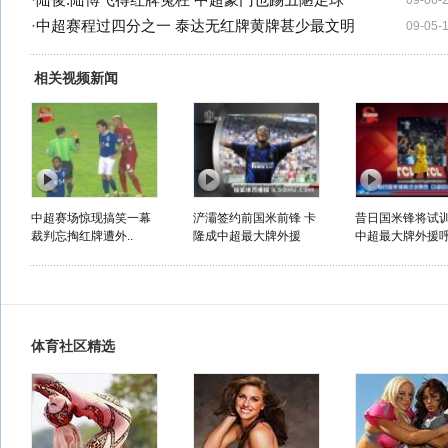
·
陆俊:陆博飞得红牌冤枉 中超豪门也踢丑陋足球
09-06-
·
中超赛程过四分之一 泰达无红牌黄牌甚少最文明
09-05-
相关视频新闻
中超赛场惊现搞笑一幕
浐灞签约前国米前锋 卡
昔日国米锋将试
裁判忘掏红牌遭外..
隆成中超最大牌外援
中超最大牌外援呼.
体育社区精选