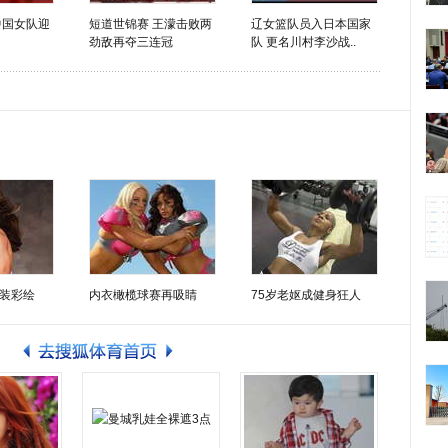
中国女队迎
短道世锦赛 王濛击败两
辽女篮队员入日本国家
劲敌再夺三连冠
队 更名川村李沙战..
装彩绘
内衣橄榄球赛再吸睛
75岁老妪成健身狂人