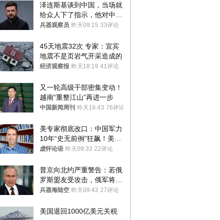
泽连斯基谈到中国，当场就
给众人下了指示，他对中国
和中乌关系，显然又有了新
兵器观察员
昨天09:15
33评论
的想法
45天地震32次 专家：宜宾
地震不是页岩气开采造成的
经济观察报
昨天18:19
41评论
又一轮高级干部密集变动！
越南“重整江山”再进一步
中国新闻周刊
昨天16:43
76评论
美专家彻底改口：中国军力
10年“史无前例”狂飙！美军
真慌了
虚怀论语
昨天09:33
22评论
普京向北约严重警告：若俄
罗斯盟友受攻击，俄军将动
用核武器保护
兵器海陆空
昨天09:43
27评论
美国退回1000亿美元关税