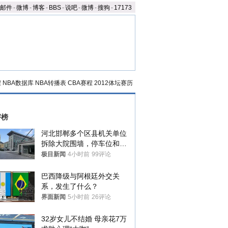
邮件
-
微博
-
博客
-
BBS
-
说吧
-
微博
-
搜狗
-
17173
程
NBA数据库
NBA转播表
CBA赛程
2012体坛赛历
评榜
河北邯郸多个区县机关单位
拆除大院围墙，停车位和厕
所免费开放，当地多部门回
极目新闻
4小时前
99评论
应
巴西降级与阿根廷外交关
系，发生了什么？
界面新闻
5小时前
26评论
32岁女儿不结婚 母亲花7万