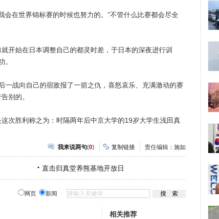
我会在世界锦标赛的时候也努力的。”不管什么比赛都会尽全
开始在日本调整自己的都灵时差，于日本的深夜进行训
功。
一战向自己的宿敌报了一箭之仇，喜怒哀乐、充满激动的赛
行告别的。
次胜利称之为：时隔两年后中京大学的19岁大学生浅田真
我来说两句
(
0
)
复制链接
责任编辑：施如
直击归真堂养熊基地开放日
网页
新闻
相关推荐