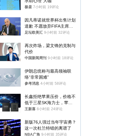
求助心理“大咖”
极昼
7小时前
19评论
因凡蒂诺就世界杯出售计划
道歉 不愿放弃FIFA主席职
位
足坛欧美汇
9小时前
32评论
再次炸场，梁文锋的克制与
代价
中国新闻周刊
9小时前
18评论
伊朗总统称与最高领袖联
络“非常困难”
参考消息
4小时前
58评论
长鑫拒绝苹果压价，价格不
低于三星SK海力士，苹果
失去了议价权
王新喜
8小时前
24评论
新版76人强过当年宇宙勇？
这一次杜兰特错的离谱了
NBA广角
9小时前
35评论