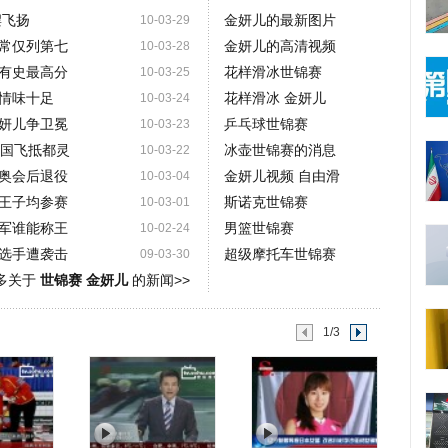
摆飞扬
金妍儿的最新图片
10-03-29
常仅列第七
金妍儿的高清视频
10-03-28
有史最高分
花样滑冰世锦赛
10-03-25
情味十足
花样滑冰 金妍儿
10-03-24
妍儿争卫冕
乒乓球世锦赛
10-03-23
加国飞抵都灵
冰壶世锦赛的消息
10-03-22
奥会后退役
金妍儿视频 自由滑
10-03-04
王子均参赛
斯诺克世锦赛
10-03-01
军谁能称王
男篮世锦赛
10-02-24
选手遭袭击
超级摩托车世锦赛
09-03-30
多关于
世锦赛 金妍儿
的新闻>>
1/3