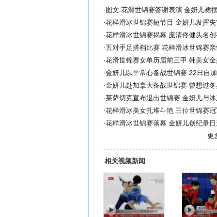
·
图文:花滑世锦赛答谢表演 金妍儿裙
·
花样滑冰世锦赛短节目 金妍儿发挥失
·
花样滑冰世锦赛揭幕 庞清佟健头名创
·
五对手足搭档比赛 花样滑冰世锦赛亲
·
花滑世锦赛女单历届前三甲 韩美女金
·
金妍儿以平常心备战世锦赛 22日自
·
金妍儿赴加拿大备战世锦赛 曾想过冬
·
莱萨切克宣布退出世锦赛 金妍儿与冰
·
花样滑冰美女扎堆斗艳 三位世锦赛冠
·
花样滑冰世锦赛落幕 金妍儿创纪录日
更
相关视频新闻