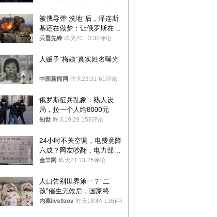
被俄导弹“洗地”后，泽连斯
基还在做梦：让俄罗斯在冬
季前求和？
兵器先锋
昨天20:13
30评论
人贩子“梅姨”真实姓名曝光
中国新闻网
昨天23:31
61评论
俄罗斯征兵乱象：熟人设
局，拉一个人给8000元
知世
昨天19:29
153评论
24小时不关空调，电费竟降
六成？网友吵翻，电力部门
回应→
金羊网
昨天21:13
25评论
人口告别世界第一？“二
孩”催生无效后，国家终于
向住房出手了！
内幕live9zov
昨天18:44
116评论