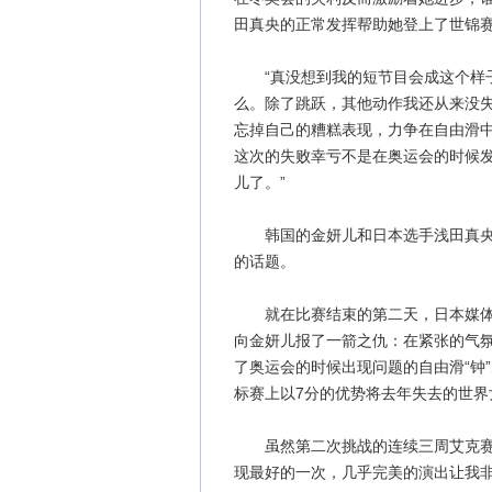
田真央的正常发挥帮助她登上了世锦
“真没想到我的短节目会成这个样子
么。除了跳跃，其他动作我还从来没失
忘掉自己的糟糕表现，力争在自由滑中
这次的失败幸亏不是在奥运会的时候
儿了。”
韩国的金妍儿和日本选手浅田真央这
的话题。
就在比赛结束的第二天，日本媒体对
向金妍儿报了一箭之仇：在紧张的气
了奥运会的时候出现问题的自由滑“钟
标赛上以7分的优势将去年失去的世界
虽然第二次挑战的连续三周艾克赛尔
现最好的一次，几乎完美的演出让我非