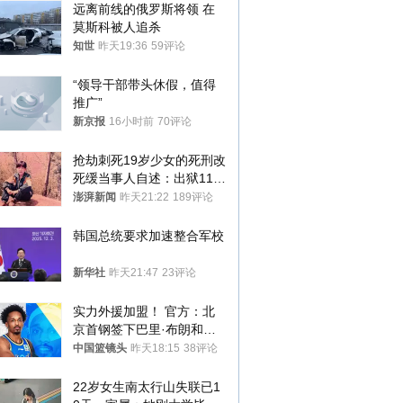
远离前线的俄罗斯将领 在
莫斯科被人追杀
知世
昨天19:36
59评论
“领导干部带头休假，值得
推广”
新京报
16小时前
70评论
抢劫刺死19岁少女的死刑改
死缓当事人自述：出狱11年
间始终刻意躲避被害人家属
澎湃新闻
昨天21:22
189评论
韩国总统要求加速整合军校
新华社
昨天21:47
23评论
实力外援加盟！ 官方：北
京首钢签下巴里·布朗和桑
普森
中国篮镜头
昨天18:15
38评论
22岁女生南太行山失联已1