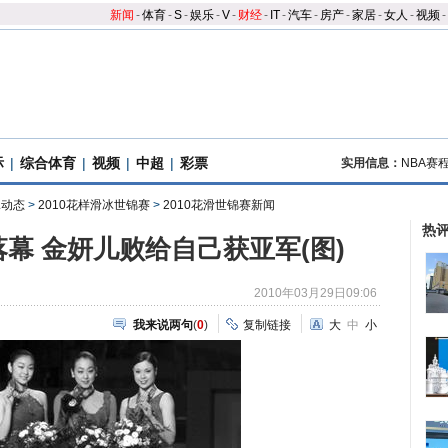
新闻
-
体育
-
S
-
娱乐
-
V
-
财经
-
IT
-
汽车
-
房产
-
家居
-
女人
-
视频
-
际
|
综合体育
|
视频
|
中超
|
彩票
实用信息：
NBA赛
冰动态
>
2010花样滑冰世锦赛
>
2010花滑世锦赛新闻
热
幕 金妍儿败给自己获亚军(图)
2010年03月29日09:06
我来说两句
(
0
)
复制链接
大
中
小