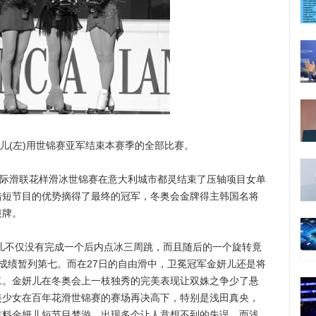
(左)用世锦赛亚军结束本赛季的全部比赛。
国际滑联花样滑冰世锦赛在意大利城市都灵结束了压轴项目女单
借短节目的优势摘得了最终的冠军，冬奥会金牌得主韩国名将
银牌。
儿不仅没有完成一个后内点冰三周跳，而且随后的一个旋转竟
的成绩暂列第七。而在27日的自由滑中，卫冕冠军金妍儿还是将
二。金妍儿在冬奥会上一枝独秀的完美表现让双姝之争少了悬
美少女在百年花滑世锦赛的赛场再决高下，特别是浅田真央，
谁料金妍儿短节目梦游，出现多个让人意想不到的失误，而浅