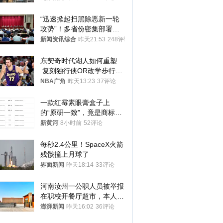
“迅速掀起扫黑除恶新一轮
攻势”！多省份密集部署，
公布举报方式
新闻资讯综合
昨天21:53
248评论
东契奇时代湖人如何重塑
 复刻独行侠OR改学步行
者？
NBA广角
昨天13:23
37评论
一款红霉素眼膏盒子上
的“原研一致”，竟是商标！
律师：极易误导消费者；网
新黄河
8小时前
52评论
友：药企不应打擦边球
每秒2.4公里！SpaceX火箭
残骸撞上月球了
界面新闻
昨天18:14
33评论
河南汝州一公职人员被举报
在职校开餐厅超市，本人回
应称“是给别人帮忙”
澎湃新闻
昨天16:02
36评论