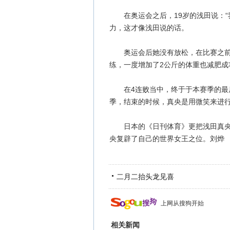
在奥运会之后，19岁的浅田说：“
力，这才像浅田说的话。
奥运会后她没有放松，在比赛之前就
练，一度增加了2公斤的体重也减肥成
在4连败当中，终于于本赛季的最后
季，结束的时候，真央是用微笑来进
日本的《日刊体育》更把浅田真央这
央复辟了自己的世界女王之位。刘烨
二月二抬头龙见喜
上网从搜狗开始
相关新闻