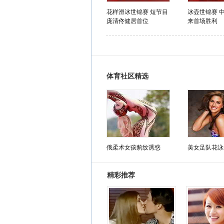
花样滑冰世锦赛 短节目
冰壶世锦赛 
庞清佟健居首位
来首场胜利
体育社区精选
俄柔术女孩豹纹诱惑
美女足队花泳
精彩推荐