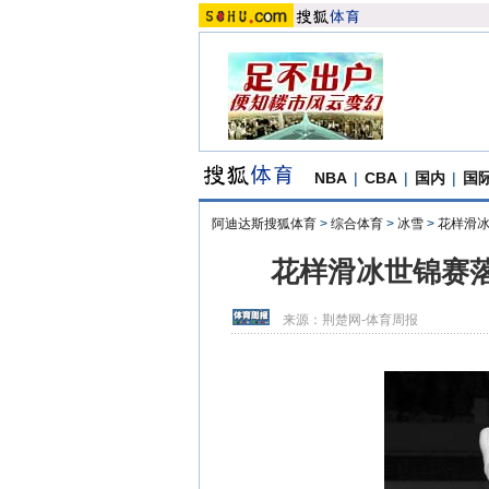
NBA
|
CBA
|
国内
|
国
阿迪达斯搜狐体育
>
综合体育
>
冰雪
>
花样滑
花样滑冰世锦赛落
来源：
荆楚网-体育周报