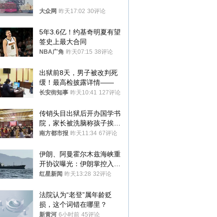
大众网
昨天17:02
30评论
5年3.6亿！约基奇明夏有望
签史上最大合同
NBA广角
昨天07:15
38评论
出狱前8天，男子被改判死
缓！最高检披露详情——
长安街知事
昨天10:41
127评论
传销头目出狱后开办国学书
院，家长被洗脑称孩子挨打
才有效果
南方都市报
昨天11:34
67评论
伊朗、阿曼霍尔木兹海峡重
开协议曝光：伊朗掌控入湾
航道，与阿曼平分“服务费”
红星新闻
昨天13:28
32评论
法院认为“老登”属年龄贬
损，这个词错在哪里？
新黄河
6小时前
45评论