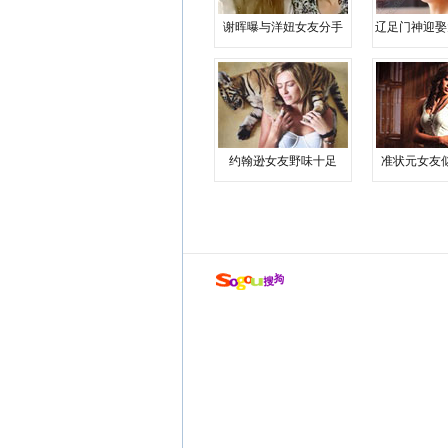
谢晖曝与洋妞女友分手
辽足门神迎娶
约翰逊女友野味十足
准状元女友