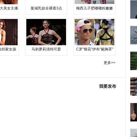
大美女主播
曼城乳娃全裸遮3点
梅西儿子肥嘟嘟粉嫩嫩
似邻家女孩
马刺萝莉清纯可爱
C罗"簪花"伊布"戴胸罩"
更多>>
我要发布