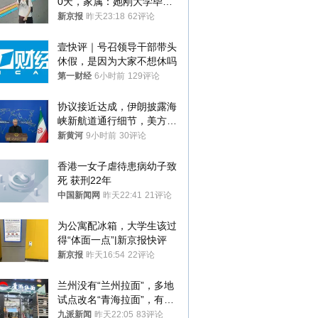
0天，家属：她刚大学毕业
想到山里旅行
新京报
昨天23:18
62评论
壹快评｜号召领导干部带头
休假，是因为大家不想休吗
第一财经
6小时前
129评论
协议接近达成，伊朗披露海
峡新航道通行细节，美方再
提“倒计时”
新黄河
9小时前
30评论
香港一女子虐待患病幼子致
死 获刑22年
中国新闻网
昨天22:41
21评论
为公寓配冰箱，大学生该过
得“体面一点”|新京报快评
新京报
昨天16:54
22评论
兰州没有“兰州拉面”，多地
试点改名“青海拉面”，有商
家改名已两年
九派新闻
昨天22:05
83评论