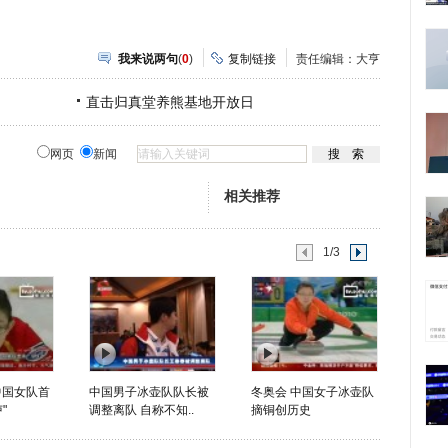
我来说两句
(
0
)
复制链接
责任编辑：大亨
直击归真堂养熊基地开放日
网页
新闻
相关推荐
1/3
中国女队首
中国男子冰壶队队长被
冬奥会 中国女子冰壶队
"
调整离队 自称不知..
摘铜创历史