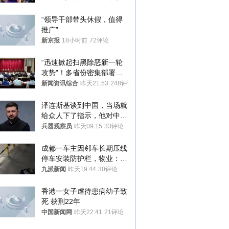
“领导干部带头休假，值得
推广”
新京报
18小时前
72评论
“迅速掀起扫黑除恶新一轮
攻势”！多省份密集部署，
公布举报方式
新闻资讯综合
昨天21:53
248评论
泽连斯基谈到中国，当场就
给众人下了指示，他对中国
和中乌关系，显然又有了新
兵器观察员
昨天09:15
33评论
的想法
成都一车主因邻车长期压线
停车安装防护栏，物业：不
建议装护栏，也会影响自身
九派新闻
昨天19:44
30评论
停车
香港一女子虐待患病幼子致
死 获刑22年
中国新闻网
昨天22:41
21评论