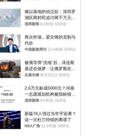
难以落地的动迁款：深圳罗
湖区两村民追讨两千万元动
迁款八年未果
澎湃新闻
6小时前
42评论
再次炸场，梁文锋的克制与
代价
中国新闻周刊
11小时前
20评论
被俄导弹“洗地”后，泽连斯
基还在做梦：让俄罗斯在冬
季前求和？
兵器先锋
昨天20:13
38评论
2.6万元标成5000元？河南
一志愿规划机构被指标错学
费致考生复读
澎湃新闻
9小时前
31评论
新版76人强过当年宇宙勇？
这一次杜兰特错的离谱了
NBA广角
11小时前
36评论