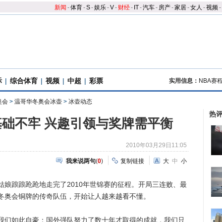
新闻
-
体育
-
S
-
娱乐
-
V
-
财经
-
IT
-
汽车
-
房产
-
家居
-
女人
-
视频
-
际
|
综合体育
|
视频
|
中超
|
彩票
实用信息：
NBA赛
奥会
>
温哥华冬奥会冰壶
>
冰壶动态
热
础不牢 兴趣引领与奖牌需平衡
2010年03月29日11:05
我来说两句
(
0
)
复制链接
大
中
小
踉踉跄跄地走完了2010年世锦赛的征程。开局三连败、最
冬奥会铜牌的传奇队伍，开始让人越来越看不懂。
们如此自豪：国外强队努力了数十年才取得的成就，我们只