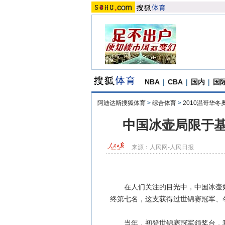
NBA
|
CBA
|
国内
|
国
阿迪达斯搜狐体育
>
综合体育
>
2010温哥华冬
中国冰壶局限于基
来源：
人民网-人民日报
在人们关注的目光中，中国冰壶姑娘
终第七名，这支获得过世锦赛冠军、
当年，初登世锦赛冠军领奖台，我