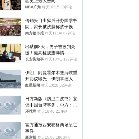
签史上最大合同
NBA广角
昨天07:15
38评论
传销头目出狱后开办国学书
院，家长被洗脑称孩子挨打
才有效果
南方都市报
昨天11:34
67评论
出狱前8天，男子被改判死
缓！最高检披露详情——
长安街知事
昨天10:41
127评论
伊朗、阿曼霍尔木兹海峡重
开协议曝光：伊朗掌控入湾
航道，与阿曼平分“服务费”
红星新闻
昨天13:28
32评论
日方新版《防卫白皮书》妄
议中国台湾事务，中方：强
烈不满、坚决反对，已向日
环球网
昨天18:40
21评论
方严正交涉
官方通报西安赛格商场坠亡
事件
新京报
昨天15:08
186评论