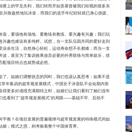
锦赛上的罕见失利，我们转而开始羡慕曾被我们轻视的很多东
还在兴致盎然地玩冰壶，而我们的选手年纪轻轻就已身心俱疲、
壶，要场地有场地、要教练有教练、要兴趣有兴趣；我们玩
连兴趣也难说有多纯粹。试想，当一支队伍因共同的爱好走到
受业余生活，自然身心轻松，运动寿命想不长都难；而当一支
奔波，甚至为了集训效果放弃必要的外界联络与简单娱乐，状
匹配项目特点也就势成必然。
了。姑娘们调整状态的同时，我们也该认真思考：如果不是
精英常年集训的超常规发展模式，中国女子冰壶队不会短期内形
取得更多好成绩充满期待之时，姑娘们让我们看到了她们连年
们也看到了“超常规发展模式”的局限——基础不牢、后劲不
平衡？在项目发展的普遍规律与超常规发展的特殊模式间如
姑娘；模式之惑，则考验着整个中国体育界。