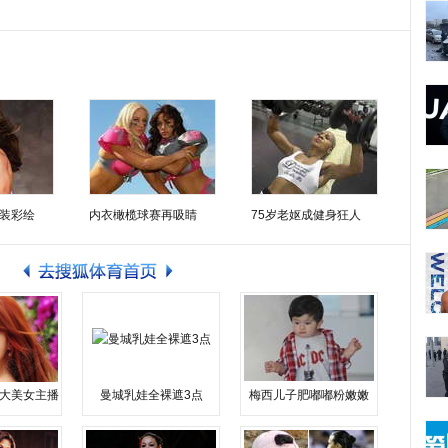
装彩绘
内衣橄榄球赛再吸睛
75岁老妪成健身狂人
大美女主播
曼城乳娃全裸遮3点
梅西儿子肥嘟嘟粉嫩嫩