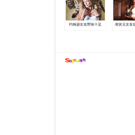
约翰逊女友野味十足
准状元女友