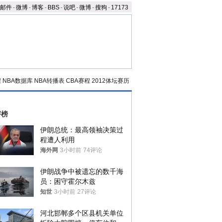
邮件
-
微博
-
博客
-
BBS
-
说吧
-
微博
-
搜狗
-
17173
程
NBA数据库
NBA转播表
CBA赛程
2012体坛赛历
评榜
伊朗总统：最高领袖决策过
程遭人利用
海外网
3小时前
74评论
伊朗战争中被遗忘的数千海
员：困守霍尔木兹
知世
3小时前
27评论
河北邯郸多个区县机关单位