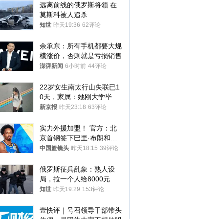
远离前线的俄罗斯将领 在
莫斯科被人追杀
知世
昨天19:36
62评论
余承东：所有手机都要大规
模涨价，否则就是亏损销售
澎湃新闻
6小时前
44评论
22岁女生南太行山失联已1
0天，家属：她刚大学毕业
想到山里旅行
新京报
昨天23:18
63评论
实力外援加盟！ 官方：北
京首钢签下巴里·布朗和桑
普森
中国篮镜头
昨天18:15
39评论
俄罗斯征兵乱象：熟人设
局，拉一个人给8000元
知世
昨天19:29
153评论
壹快评｜号召领导干部带头