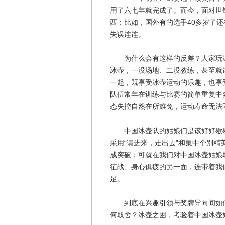
用了六七年就完成了。而今，面对世
西：比如，国外有的选手40多岁了
失误连连。
为什么会有这样的反差？人家玩冰
冰壶，一没场地、二没教练，甚至就
一起，既享受冰壶运动的乐趣，也享
队伍常年在训练与比赛的简单重复中
态失控自然在所难免，运动寿命无法
中国冰壶队的姑娘们是该好好歇歇
采用“请进来，走出去”和集中个别
成突破；可就在我们对中国冰壶姑娘
征战、身心俱疲的另一面，连带着我
足。
到底在兴趣引领与奖牌导向间如何
何取舍？冰壶之困，考验着中国冰壶