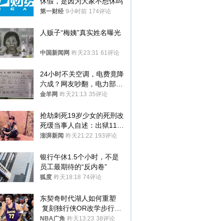
休假，是因为大家不想休吗
第一财经
9小时前
174评论
人贩子“梅姨”真实姓名曝光
中国新闻网
昨天23:31
61评论
24小时不关空调，电费竟降
六成？网友吵翻，电力部门
回应→
金羊网
昨天21:13
35评论
抢劫刺死19岁少女的死刑改
死缓当事人自述：出狱11年
间始终刻意躲避被害人家属
澎湃新闻
昨天21:22
193评论
银行午休1.5个小时，不是
员工最期待的“反内卷”
狐度
昨天18:18
74评论
东契奇时代湖人如何重塑
 复刻独行侠OR改学步行
者？
NBA广角
昨天13:23
38评论