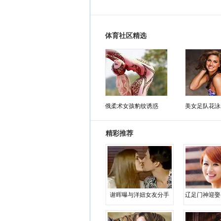
体育社区精选
俄柔术女孩豹纹诱惑
美女足队花泳
精彩推荐
谢晖曝与洋妞女友分手
辽足门神迎娶