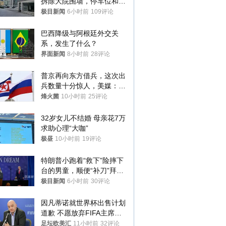
拆除大院围墙，停车位和厕
所免费开放，当地多部门回
极目新闻
6小时前
109评论
应
巴西降级与阿根廷外交关
系，发生了什么？
界面新闻
8小时前
28评论
普京再向东方借兵，这次出
兵数量十分惊人，美媒：俄
朝要动真格？
烽火菌
10小时前
25评论
32岁女儿不结婚 母亲花7万
求助心理“大咖”
极昼
10小时前
19评论
特朗普小跑着“救下”险摔下
台的男童，顺便“补刀”拜
登：“我可不想他像拜登一
极目新闻
6小时前
30评论
样摔下来”
因凡蒂诺就世界杯出售计划
道歉 不愿放弃FIFA主席职
位
足坛欧美汇
11小时前
32评论