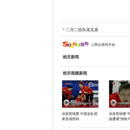
二月二抬头龙见喜
上网从搜狗开始
相关新闻
相关视频新闻
冰壶世锦赛 中国女队迎
冰壶世锦赛 
来首场胜利
战遭遇"滑铁卢