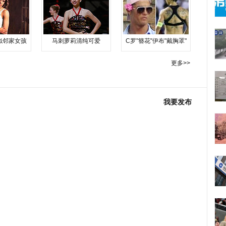
似邻家女孩
马刺萝莉清纯可爱
C罗"簪花"伊布"戴胸罩"
更多>>
我要发布