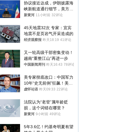
协议接近达成，伊朗披露海
峡新航道通行细节，美方再
提“倒计时”
新黄河
11小时前
32评论
45天地震32次 专家：宜宾
地震不是页岩气开采造成的
经济观察报
昨天18:19
41评论
又一轮高级干部密集变动！
越南“重整江山”再进一步
中国新闻周刊
昨天16:43
78评论
美专家彻底改口：中国军力
10年“史无前例”狂飙！美军
真慌了
虚怀论语
昨天09:33
22评论
法院认为“老登”属年龄贬
损，这个词错在哪里？
新黄河
9小时前
49评论
5年3.6亿！约基奇明夏有望