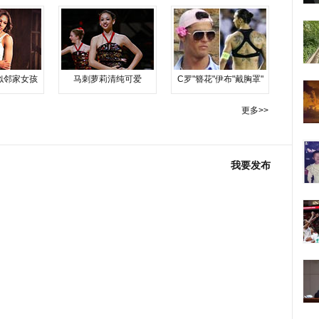
似邻家女孩
马刺萝莉清纯可爱
C罗"簪花"伊布"戴胸罩"
更多>>
我要发布