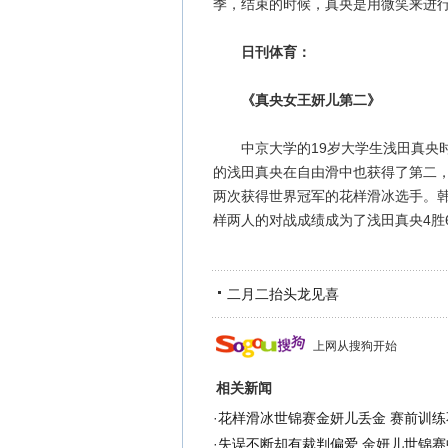
季，结束的时候，真央是用微笑来进
日刊体育：
《真央女王妍儿第二》
中京大学的19岁大学生浅田真央时
的浅田真央在自由滑中也获得了第二，
两次获得世界冠军的花样滑冰选手。韩
样两人的对战成绩成为了浅田真央4胜
二月二抬头龙见喜
上网从搜狗开始
相关新闻
·
花样滑冰世锦赛金妍儿丢金 赛前训练
·
失误不断却有裁判偏爱 金妍儿世锦赛