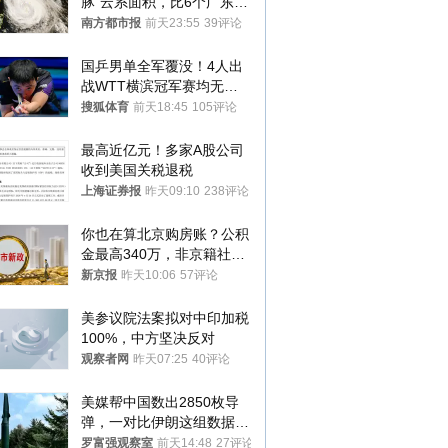
豚”云系面积，比6个广东还
大！深圳官方：注意这件事
南方都市报
前天23:55
39评论
国乒男单全军覆没！4人出
战WTT横滨冠军赛均无缘
八强
搜狐体育
前天18:45
105评论
最高近亿元！多家A股公司
收到美国关税退税
上海证券报
昨天09:10
238评论
你也在算北京购房账？公积
金最高340万，非京籍社保
1年
新京报
昨天10:06
57评论
美参议院法案拟对中印加税
100%，中方坚决反对
观察者网
昨天07:25
40评论
美媒帮中国数出2850枚导
弹，一对比伊朗这组数据，
发现出大事了
罗富强观察室
前天14:48
27评论