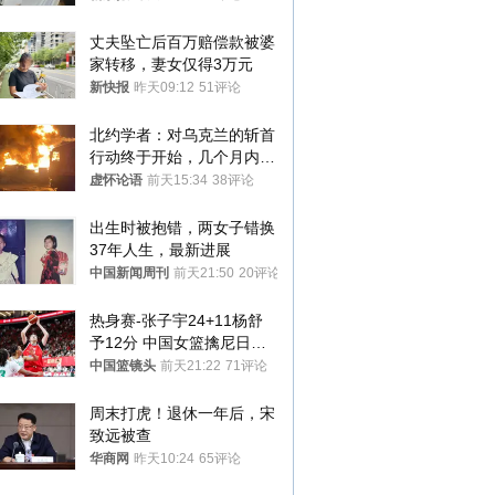
丈夫坠亡后百万赔偿款被婆
家转移，妻女仅得3万元
新快报
昨天09:12
51评论
北约学者：对乌克兰的斩首
行动终于开始，几个月内乌
将投降
虚怀论语
前天15:34
38评论
出生时被抱错，两女子错换
37年人生，最新进展
中国新闻周刊
前天21:50
20评论
热身赛-张子宇24+11杨舒
予12分 中国女篮擒尼日利
亚
中国篮镜头
前天21:22
71评论
周末打虎！退休一年后，宋
致远被查
华商网
昨天10:24
65评论