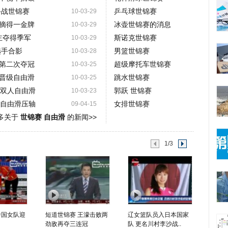
备战世锦赛
乒乓球世锦赛
10-03-29
摘得一金牌
冰壶世锦赛的消息
10-03-29
主夺得季军
斯诺克世锦赛
10-03-29
选手合影
男篮世锦赛
10-03-28
第二次夺冠
超级摩托车世锦赛
10-03-25
晋级自由滑
跳水世锦赛
10-03-25
注双人自由滑
郭跃 世锦赛
10-03-23
单自由滑压轴
女排世锦赛
09-04-15
多关于
世锦赛 自由滑
的新闻>>
1/3
中国女队迎
短道世锦赛 王濛击败两
辽女篮队员入日本国家
劲敌再夺三连冠
队 更名川村李沙战..