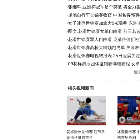
·
张继科:亚洲杯冠军是个突破 将全力
·
场地自行车世锦赛收官 中国名将郭爽
·
女子冰壶世锦赛加拿大9-6瑞典 东道
·
图文:花滑世锦赛女单自由滑 前三名
·
花滑世锦赛双人自由滑 庞清佟健折桂
·
花滑世锦赛高桥大辅领跑男单 关金林
·
花滑世锦赛电视转播表 25日凌晨关
·
09花样滑冰团体世锦赛详细赛程 女
更
相关视频新闻
花样滑冰世锦赛 短节目
冰壶世锦赛 
庞清佟健居首位
来首场胜利