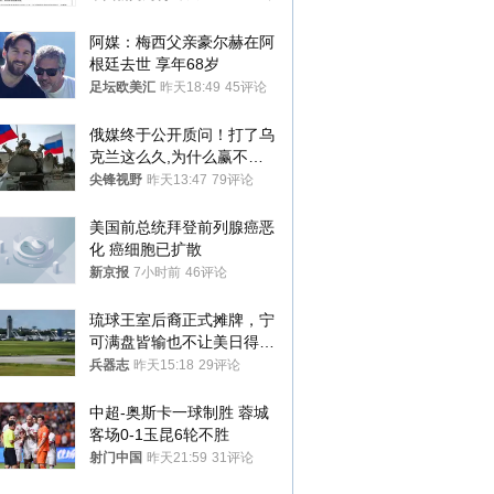
阿媒：梅西父亲豪尔赫在阿
根廷去世 享年68岁
足坛欧美汇
昨天18:49
45评论
俄媒终于公开质问！打了乌
克兰这么久,为什么赢不了?
答案令人沉默
尖锋视野
昨天13:47
79评论
美国前总统拜登前列腺癌恶
化 癌细胞已扩散
新京报
7小时前
46评论
琉球王室后裔正式摊牌，宁
可满盘皆输也不让美日得
逞，中国成关键
兵器志
昨天15:18
29评论
中超-奥斯卡一球制胜 蓉城
客场0-1玉昆6轮不胜
射门中国
昨天21:59
31评论