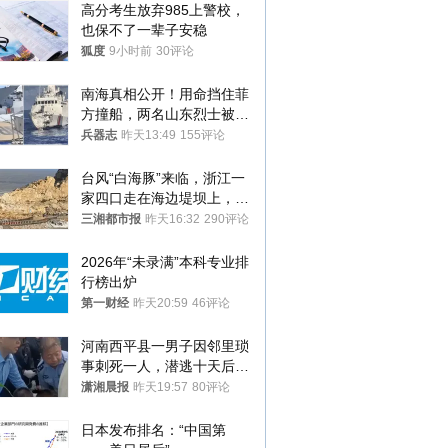
高分考生放弃985上警校，
也保不了一辈子安稳
狐度
9小时前
30评论
南海真相公开！用命挡住菲
方撞船，两名山东烈士被授
武警最高荣誉
兵器志
昨天13:49
155评论
台风“白海豚”来临，浙江一
家四口走在海边堤坝上，其
中9岁男孩被巨浪卷入海
三湘都市报
昨天16:32
290评论
中，搜救仍在进行
2026年“未录满”本科专业排
行榜出炉
第一财经
昨天20:59
46评论
河南西平县一男子因邻里琐
事刺死一人，潜逃十天后在
十多公里外一片玉米地里落
潇湘晨报
昨天19:57
80评论
网
日本发布排名：“中国第