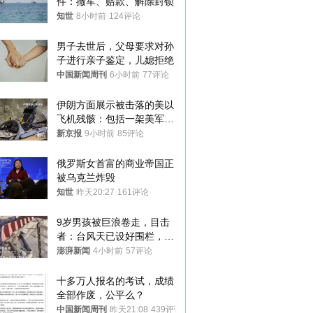
件：撤军、赔款、解除封锁
知世
8小时前
124评论
男子去世后，父母要求对孙
子进行亲子鉴定，儿媳拒绝
中国新闻周刊
6小时前
77评论
伊朗方面展示被击落的美以
飞机残骸：包括一架美军F-
15战斗机残骸以及多架无人
新京报
9小时前
85评论
机等
俄罗斯女首富的商业帝国正
被乌克兰炸毁
知世
昨天20:27
161评论
9岁男孩被巨浪卷走，目击
者：台风天已设好围栏，一
家四口翻入时保安曾喊话劝
澎湃新闻
4小时前
57评论
阻
十多万人报名的考试，成绩
全部作废，公平么？
中国新闻周刊
昨天21:08
439评论