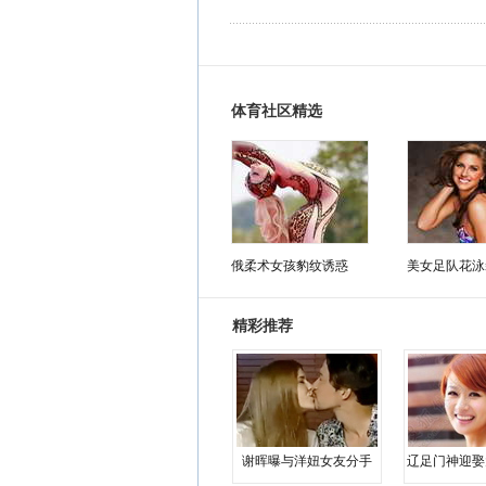
体育社区精选
俄柔术女孩豹纹诱惑
美女足队花泳
精彩推荐
谢晖曝与洋妞女友分手
辽足门神迎娶