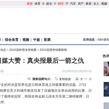
新闻
-
体育
-
S
-
娱乐
-
V
-
财经
-
IT
-
汽车
-
房产
-
家居
-
女人
-
视频
-
际
|
综合体育
|
视频
|
中超
|
彩票
实用信息：
NBA赛
冰动态
>
2010花样滑冰世锦赛
>
2010花滑世锦赛新闻
热
日媒大赞：真央报最后一箭之仇
日报
2010年03月29日06:55
我来说两句
(
0
)
复制链接
大
中
小
的对决是世界也是日韩体育迷之间最重要的话题。27日
冰世锦赛在意大利城市都灵结束了压轴项目女单自由滑的比赛。日
得了最终的冠军，韩国名将金妍儿排名升至第二摘得银牌，日
欢呼。