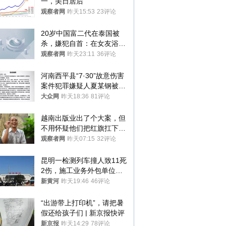
一，美日居后”
观察者网
昨天15:53
23评论
20岁中国富二代在泰国被
杀，嫌犯自首：在女友浴室
看到他
观察者网
昨天23:11
36评论
河南西平县“7·30”故意伤害
案件犯罪嫌疑人夏某钢被抓
获
大众网
昨天18:36
81评论
越南出版业出了个大案，但
不用怀疑他们把红旗扛下去
的决心
观察者网
昨天07:15
32评论
昆明一检测列车撞人致11死
2伤，施工业务外包单位被
罚1.5万元，国铁昆明局被
新黄河
昨天19:46
46评论
罚300万元
“出游带上打印机”，请把暑
假还给孩子们 | 新京报快评
新京报
昨天14:29
78评论