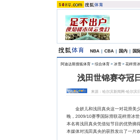
NBA
|
CBA
|
国内
|
国
阿迪达斯搜狐体育
>
综合体育
>
冰雪
>
花样滑
浅田世锦赛夺冠
来源：
哈尔滨新闻网-哈尔滨
金妍儿和浅田真央这一对花滑美少女
晚，2009/10赛季国际滑联花样滑
本名将浅田真央凭借短节目的优势摘
本媒体对浅田真央的获胜发出了一片