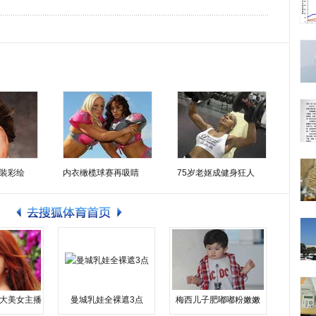
装彩绘
内衣橄榄球赛再吸睛
75岁老妪成健身狂人
大美女主播
曼城乳娃全裸遮3点
梅西儿子肥嘟嘟粉嫩嫩