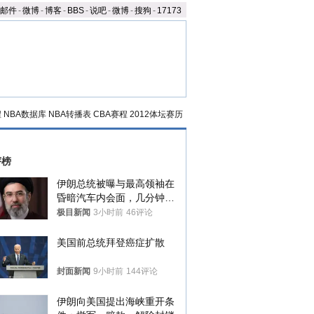
邮件
-
微博
-
博客
-
BBS
-
说吧
-
微博
-
搜狗
-
17173
程
NBA数据库
NBA转播表
CBA赛程
2012体坛赛历
评榜
伊朗总统被曝与最高领袖在
昏暗汽车内会面，几分钟里
只能靠声音交谈难辨真假
极目新闻
3小时前
46评论
美国前总统拜登癌症扩散
封面新闻
9小时前
144评论
伊朗向美国提出海峡重开条