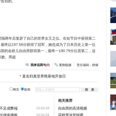
行告别的。
隔两年后复辟了自己的世界女王之位。在短节目中获得第二
最终以197.58分获得了冠军，她也成为了日本历史上第一位
国的金妍儿自由滑获得第一，最终一190.79分位居第二，这
6败。周超
我来说两句
(
0
)
复制链接
责任编辑：静娅
直击归真堂养熊基地开放日
网页
新闻
相关推荐
不足成弊端
自由滑的高清视频
10-03-29
中侥幸摘银
花样滑冰世锦赛
10-03-29