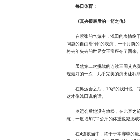
每日体育：
《真央报最后的一箭之仇》
在紧张的气氛中，浅田的表情终于变
问题的自由滑“钟”的表演，一个月前
将去年失去的世界女王宝座夺了回来
虽然第二次挑战的连续三周艾克赛尔
现最好的一次，几乎完美的演出让我非
在奥运会之后，19岁的浅田说：“
这才像浅田说的话。
奥运会后她没有放松，在比赛之前就
练，一度增加了2公斤的体重也减肥成
在4连败当中，终于于本赛季的最后