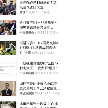
美参院通过制裁法案 针对
俄油气进口大国
知世
昨天09:17
51评论
八村塁/河村出战世预赛 中
国男篮错过最强日本队
中国篮镜头
前天13:58
36评论
挺进决赛！U17国足点球3-
1河床U17 将再战阿森纳
射门中国
前天21:57
70评论
一段视频就能炒出“全国小
炒肉大王”，费大厨“塌房”了
吗？
中国新闻网
昨天10:21
22评论
因严重违纪违法 金融监管
总局原局长李云泽被罢免全
国人大代表
经济观察报
前天16:24
112评论
或重回超强台风级！“白海