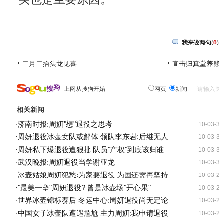
我来说两句
(
0
)
二月二抬头龙见喜
直击归真堂养
上网从搜狗开始
网页
新闻
相关新闻
·
济南时报:周妍"想"退役之思考
10-03-
·
周妍退役冰壶女队或解体 领队李东岩:后继无人
10-03-
·
周妍私下爆退役遭狠批 队员"产权"到底该归谁
10-03-
·
武汉晚报:周妍退役当学谢亚龙
10-03-
·
冰壶姑娘周妍犯愁:为家要退役 为国还需再坚持
10-03-
·
"最美一垒"周妍退役? 曾是冰壶场"开心果"
10-03-
·
世界冰壶锦标赛后 冬运中心:周妍退役尚无定论
10-03-
·
中国女子冰壶队遭遇尴尬 主力周妍:我申请退役
10-03-