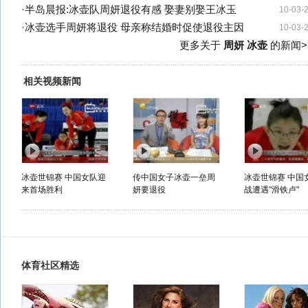
·
半岛晨报:冰壶队周妍退役有感 娶妻别娶王冰玉
10-03-
·
冰壶选手周妍将退役 母亲称结婚时促使退役主因
10-03-
更多关于
周妍 冰壶
的新闻>
相关视频新闻
冰壶世锦赛 中国女队迎
传中国女子冰壶一垒周
冰壶世锦赛 中国
来首场胜利
妍要退役
战遭遇"滑铁卢"
体育社区精选