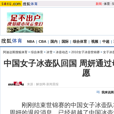
新闻
-
体育
-
S
NBA
|
CBA
|
国内
|
国际
|
综合体育
|
视频
|
中超
|
阿迪达斯搜狐体育
>
综合体育
>
冰雪
>
冰壶动态
>
2010女子冰壶世锦赛
>
女子冰
中国女子冰壶队回国 周妍通过
愿
来源：
解放网-新闻晨报
我来说两
刚刚结束世锦赛的中国女子冰壶队
周妍的退役消息，已经超越了中国冰壶