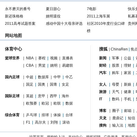
永不磨灭的番号
夏日甜心
7电影
快乐
新还珠格格
姚明退役
2011上海车展
私募
2011高考试题答案
感动中国十大母亲评选
社区2010年度行业口碑
贵州
榜
网站地图
体育中心
搜狐
|
ChinaRen
|
焦
篮球世界
|
NBA
|
赛程
|
视频
|
直播表
新闻
|
军事
|
公益
|
|
CBA
|
男篮
|
姚明
|
易建联
财经
|
股票
|
理财
|
汽车
|
购车
|
家居
|
国内足球
|
中超
|
数据库
|
中甲
|
中乙
|
国足
|
国奥
|
国青
|
女足
女人
|
母婴
|
新娘
|
旅游
|
天气
|
健康
|
国际足球
|
英超
|
意甲
|
西甲
|
海外
IT
|
数码
|
手机
|
|
欧预赛
|
欧冠
|
欧联
|
数据
博客
|
圈子
|
邮箱
|
综合体育
|
乒乓球
|
排球
|
体操
|
台球
天龙
|
鹿鼎记
|
短信
|
F1
|
高尔夫
|
刘翔
|
滚动
搜狗
|
输入法
|
地图