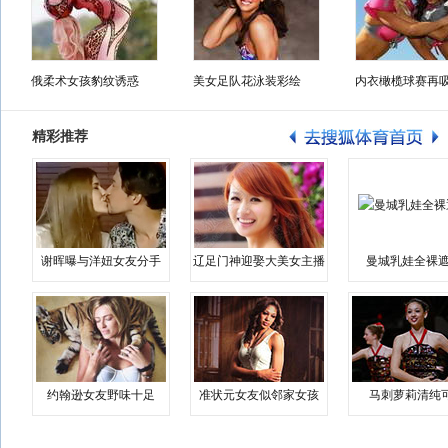
俄柔术女孩豹纹诱惑
美女足队花泳装彩绘
内衣橄榄球赛再
精彩推荐
谢晖曝与洋妞女友分手
辽足门神迎娶大美女主播
曼城乳娃全裸遮
约翰逊女友野味十足
准状元女友似邻家女孩
马刺萝莉清纯