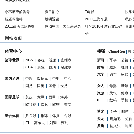
永不磨灭的番号
夏日甜心
7电影
快乐
新还珠格格
姚明退役
2011上海车展
私募
2011高考试题答案
感动中国十大母亲评选
社区2010年度行业口碑
贵州
榜
网站地图
体育中心
搜狐
|
ChinaRen
|
焦
篮球世界
|
NBA
|
赛程
|
视频
|
直播表
新闻
|
军事
|
公益
|
|
CBA
|
男篮
|
姚明
|
易建联
财经
|
股票
|
理财
|
汽车
|
购车
|
家居
|
国内足球
|
中超
|
数据库
|
中甲
|
中乙
|
国足
|
国奥
|
国青
|
女足
女人
|
母婴
|
新娘
|
旅游
|
天气
|
健康
|
国际足球
|
英超
|
意甲
|
西甲
|
海外
IT
|
数码
|
手机
|
|
欧预赛
|
欧冠
|
欧联
|
数据
博客
|
圈子
|
邮箱
|
综合体育
|
乒乓球
|
排球
|
体操
|
台球
天龙
|
鹿鼎记
|
短信
|
F1
|
高尔夫
|
刘翔
|
滚动
搜狗
|
输入法
|
地图