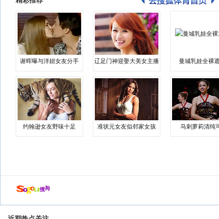
精彩推荐
谢晖曝与洋妞女友分手
辽足门神迎娶大美女主播
曼城乳娃全裸遮
约翰逊女友野味十足
准状元女友似邻家女孩
马刺萝莉清纯
近期热点关注