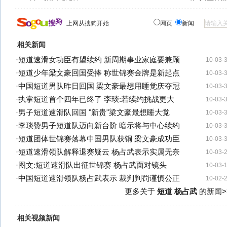
上网从搜狗开始
网页
新闻
相关新闻
·
短道速滑女功臣有望续约 新周期事业家庭要兼顾
10-03-
·
短道少年梁文豪回国受捧 称世锦赛金牌是新起点
10-03-
·
中国短道男队昨日回国 梁文豪最想用睡觉庆夺冠
10-03-
·
执掌短道首个四年已终了 李琰:若续约挑战更大
10-03-
·
男子短道速滑队回国 "新贵"梁文豪最想睡大觉
10-03-
·
李琰赞男子短道队迈向新台阶 暗示将与中心续约
10-03-
·
短道团体世锦赛落幕中国男队获铜 梁文豪成功臣
10-03-
·
短道速滑领队解释退赛疑云 杨占武表示实属无奈
10-03-
·
图文:短道速滑队出征世锦赛 杨占武面对镜头
10-03-
·
中国短道速滑领队杨占武表示 裁判判罚谨慎公正
10-02-
更多关于
短道 杨占武
的新闻>
相关视频新闻