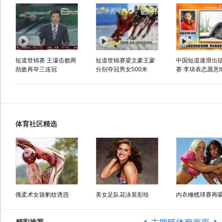
短道世锦赛 王濛击败两
短道世锦赛梁文豪王蒙
中国短道速滑出
劲敌再夺三连冠
分别夺冠男女500米
赛 李琰表态愿意继
体育社区精选
俄柔术女孩豹纹诱惑
美女足队花泳装彩绘
内衣橄榄球赛再