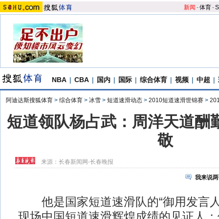
新闻
-
体育
-
S
NBA
|
CBA
|
国内
|
国际
|
综合体育
|
视频
|
中超
|
阿迪达斯搜狐体育
>
综合体育
>
冰雪
>
短道速滑动态
>
2010短道速滑世锦赛
>
2
短道领队杨占武：周洋天道酬勤
敬
来源：
长春新闻网-长春晚报
我来说两
他是国家短道速滑队的“御用发言人
现场中国短道速滑辉煌成绩的见证人；