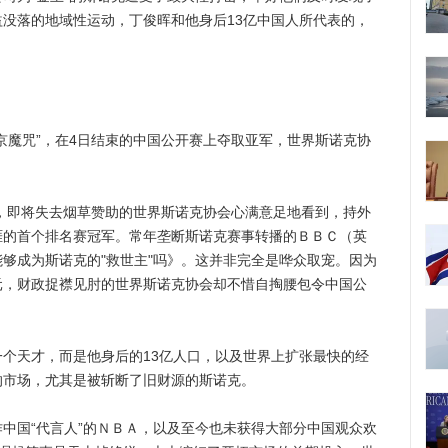
没落的地域性运动，丁俊晖和他身后13亿中国人所代表的，
魔咒”，在4日结束的中国公开赛上夺取亚军，世界斯诺克协
，即将失去烟草赞助的世界斯诺克协会心满意足地看到，持外
涯的首个排名赛冠军。常年垄断斯诺克赛事转播的ＢＢＣ（英
够成为斯诺克的"救世主"吗》。这并非完全是哗众取宠。因为
元，财政捉襟见肘的世界斯诺克协会却不惜自掏腰包令中国公
天才，而是他身后的13亿人口，以及世界上扩张最快的经
的市场，尤其是被斩断了旧财源的斯诺克。
国“代言人”的ＮＢＡ，以及至今也未获得大部分中国观众欢