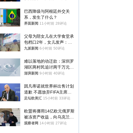
样摔下来”
巴西降级与阿根廷外交关
系，发生了什么？
界面新闻
11小时前
28评论
父母为陪女儿在大学食堂承
包档口2年，女儿发声：初
衷是为了陪伴，毕业后将不
九派新闻
6小时前
50评论
再营业
难以落地的动迁款：深圳罗
湖区两村民追讨两千万元动
迁款八年未果
澎湃新闻
9小时前
40评论
因凡蒂诺就世界杯出售计划
道歉 不愿放弃FIFA主席职
位
足坛欧美汇
15小时前
33评论
欧盟将挪用14亿欧元俄罗斯
被冻资产收益，向乌克兰提
供援助
观察者网
14小时前
27评论