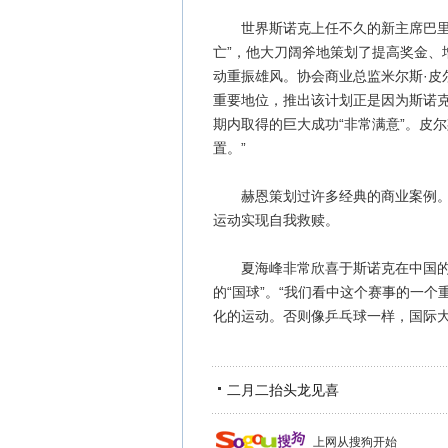
世界斯诺克上任不久的新主席巴里·
亡”，他大刀阔斧地策划了提高奖金、
动重振雄风。协会商业总监米尔斯·皮
重要地位，推出该计划正是因为斯诺
期内取得的巨大成功“非常满意”。皮
置。”
赫恩策划过许多经典的商业案例。这
运动实现自我救赎。
夏海峰非常欣喜于斯诺克在中国的发
的“国球”。“我们看中这个赛事的一
化的运动。否则像乒乓球一样，国际大
二月二抬头龙见喜
上网从搜狗开始