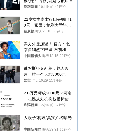
模涨价，否则就是亏损销售
澎湃新闻
10小时前
45评论
22岁女生南太行山失联已1
0天，家属：她刚大学毕业
想到山里旅行
新京报
昨天23:18
63评论
实力外援加盟！ 官方：北
京首钢签下巴里·布朗和桑
普森
中国篮镜头
昨天18:15
39评论
俄罗斯征兵乱象：熟人设
局，拉一个人给8000元
知世
昨天19:29
153评论
2.6万元标成5000元？河南
一志愿规划机构被指标错学
费致考生复读
澎湃新闻
12小时前
32评论
人贩子“梅姨”真实姓名曝光
中国新闻网
昨天23:31
61评论