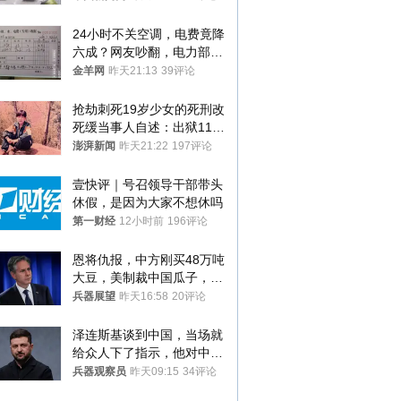
24小时不关空调，电费竟降
六成？网友吵翻，电力部门
回应→
金羊网
昨天21:13
39评论
抢劫刺死19岁少女的死刑改
死缓当事人自述：出狱11年
间始终刻意躲避被害人家属
澎湃新闻
昨天21:22
197评论
壹快评｜号召领导干部带头
休假，是因为大家不想休吗
第一财经
12小时前
196评论
恩将仇报，中方刚买48万吨
大豆，美制裁中国瓜子，布
林肯措辞变了
兵器展望
昨天16:58
20评论
泽连斯基谈到中国，当场就
给众人下了指示，他对中国
和中乌关系，显然又有了新
兵器观察员
昨天09:15
34评论
的想法