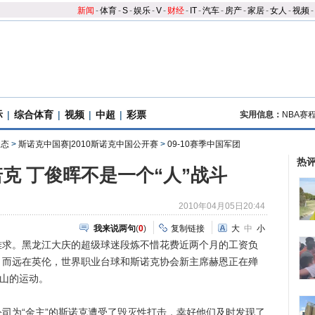
新闻
-
体育
-
S
-
娱乐
-
V
-
财经
-
IT
-
汽车
-
房产
-
家居
-
女人
-
视频
-
际
|
综合体育
|
视频
|
中超
|
彩票
实用信息：
NBA赛
动态
>
斯诺克中国赛|2010斯诺克中国公开赛
>
09-10赛季中国军团
热
诺克 丁俊晖不是一个“人”战斗
2010年04月05日20:44
我来说两句
(
0
)
复制链接
大
中
小
。黑龙江大庆的超级球迷段炼不惜花费近两个月的工资负
；而远在英伦，世界职业台球和斯诺克协会新主席赫恩正在殚
西山的运动。
为“金主”的斯诺克遭受了毁灭性打击，幸好他们及时发现了