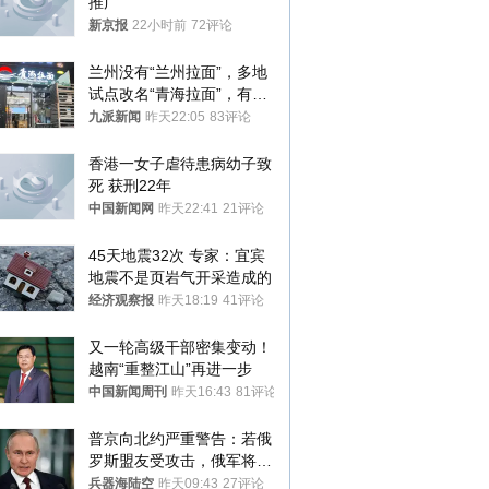
推广”
新京报
22小时前
72评论
兰州没有“兰州拉面”，多地
试点改名“青海拉面”，有商
家改名已两年
九派新闻
昨天22:05
83评论
香港一女子虐待患病幼子致
死 获刑22年
中国新闻网
昨天22:41
21评论
45天地震32次 专家：宜宾
地震不是页岩气开采造成的
经济观察报
昨天18:19
41评论
又一轮高级干部密集变动！
越南“重整江山”再进一步
中国新闻周刊
昨天16:43
81评论
普京向北约严重警告：若俄
罗斯盟友受攻击，俄军将动
用核武器保护
兵器海陆空
昨天09:43
27评论