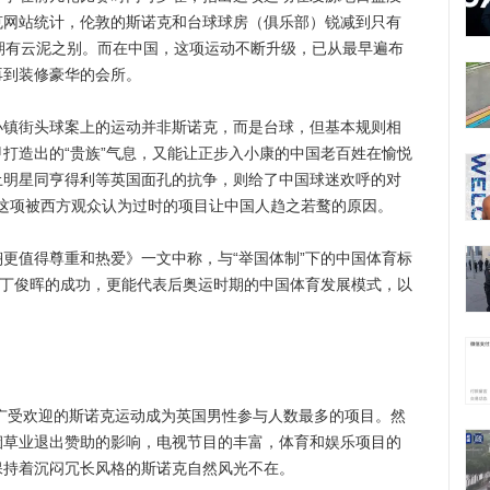
克网站统计，伦敦的斯诺克和台球球房（俱乐部）锐减到只有
期有云泥之别。而在中国，这项运动不断升级，已从最早遍布
再到装修豪华的会所。
街头球案上的运动并非斯诺克，而是台球，但基本规则相
打造出的“贵族”气息，又能让正步入小康的中国老百姓在愉悦
土明星同亨得利等英国面孔的抗争，则给了中国球迷欢呼的对
，是这项被西方观众认为过时的项目让中国人趋之若鹜的原因。
值得尊重和热爱》一文中称，与“举国体制”下的中国体育标
型丁俊晖的成功，更能代表后奥运时期的中国体育发展模式，以
广受欢迎的斯诺克运动成为英国男性参与人数最多的项目。然
烟草业退出赞助的影响，电视节目的丰富，体育和娱乐项目的
保持着沉闷冗长风格的斯诺克自然风光不在。