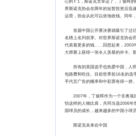
心的Ｆ1，斯诺克太幸运了，丁俊晖
界斯诺克协会在两年的短暂投资后迅速
运营，协会从此可以坐地收钱。同年
首届中国公开赛决赛就吸引了过亿电
名榜上名列前茅。对世界斯诺克协会
代表着更多的钱……回想起来，200
大师赛上获得一张令人羡慕的外卡。
所有的英国选手也热爱中国，人民币
包路费和吃住。目前世界前16名的选
手代言广告的概率和中彩票有得一拼
2007年，丁俊晖作为一个非奥项
怡这样的人物比肩，共同当选2006
国球员的成长，越来越多的中国小球
斯诺克未来在中国