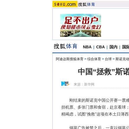
NBA
|
CBA
|
国内
|
国
阿迪达斯搜狐体育
>
综合体育
>
台球
>
斯诺克
中国“拯救”斯
来源：
新华网
刚结束的斯诺克中国公开赛一票难求
担机票、多张门票和食宿，赴京看球
精竭虑，试图“挽救”这项在本土日薄
烟草广告被禁之后，一直以烟草公司