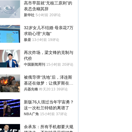
高市早苗就“无核三原则”的
表态含糊其辞
新华社
5小时前
20评论
32岁女儿不结婚 母亲花7万
求助心理“大咖”
极昼
13小时前
19评论
再次炸场，梁文锋的克制与
代价
中国新闻周刊
15小时前
20评论
被俄导弹“洗地”后，泽连斯
基还在做梦：让俄罗斯在冬
季前求和？
兵器先锋
昨天20:13
39评论
新版76人强过当年宇宙勇？
这一次杜兰特错的离谱了
NBA广角
15小时前
37评论
余承东：所有手机都要大规