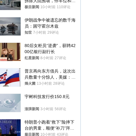
拆除大院围墙，停车位和厕
所免费开放，当地多部门回
极目新闻
10小时前
110评论
应
伊朗战争中被遗忘的数千海
员：困守霍尔木兹
知世
7小时前
29评论
80后女柜员“逆袭”，获聘42
00亿银行副行长
红星新闻
8小时前
27评论
普京再向东方借兵，这次出
兵数量十分惊人，美媒：俄
朝要动真格？
烽火菌
13小时前
28评论
宇树科技发行价150.8元
澎湃新闻
3小时前
56评论
特朗普小跑着“救下”险摔下
台的男童，顺便“补刀”拜
登：“我可不想他像拜登一
极目新闻
10小时前
43评论