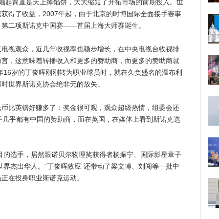
的崛起简直是天上掉馅饼，大大缩短了开拓市场的前期投入。世
获得了收益，2007年起，由于北京的时博国际全面接手赛事
，第二项斯诺克中国赛——首届上海大师赛诞生。
视观众，近几年收视率也稳步增长，在中央电视台收视排
而言，这意味着转播收入和更多的赞助商，而更多的赞助商就
3年16岁的丁俊晖刚刚转为职业球员时，就在久负盛名的温布利
那时世界斯诺克协会绝非无的放矢。
比英镑好赚多了：奖金很可观，观众超级热情，组委会还
手几乎都有中国的赞助商，而在英国，在媒体上看到斯诺克选
。
目的选手，居然跟诺贝尔物理奖获得者杨振宁、国际影星章子
年世界杰出华人。“丁俊晖效应”还带动了梁文博、刘闯等一批中
员正在投身职业斯诺克运动。