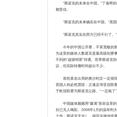
“斯诺克的未来在中国。”丁俊晖的
都坚信。
“斯诺克的未来确实在中国。”英国
“斯诺克其实在西方已经不行了。”
今年的中国公开赛，不算宽敞的新闻
为这里的媒体人数甚至是最高级别赛
不到的“超级明星”待遇。世界斯诺克
议，但实际转播时间超出不少。
首轮莫名出局的奥沙利文一定很得意
英国人则必然震惊：正逢足球亚冠联
于欧冠联赛为斯诺克让路。“一定疯了
中国媒体频频用“爆满”形容这里的两
目已无人喝彩。2008年1月的温布
之伤：斯诺克无光》，描写这项传统