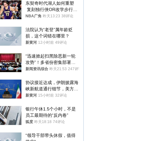
东契奇时代湖人如何重塑
 复刻独行侠OR改学步行
者？
NBA广角
昨天13:23
38评论
法院认为“老登”属年龄贬
损，这个词错在哪里？
新黄河
12小时前
49评论
“迅速掀起扫黑除恶新一轮
攻势”！多省份密集部署，
公布举报方式
新闻资讯综合
昨天21:53
247评论
协议接近达成，伊朗披露海
峡新航道通行细节，美方再
提“倒计时”
新黄河
15小时前
32评论
银行午休1.5个小时，不是
员工最期待的“反内卷”
狐度
昨天18:18
74评论
“领导干部带头休假，值得