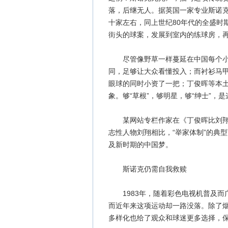
落，后继无人。据英国一家专业斯诺
十家左右，同上世纪80年代的全盛时
街头的球案，发展到室内的练球房，
尽管像野草一样蔓延在中国每个小镇
同，足够让大众看懂投入；而衬衫马甲
眼球的同时小资了一把；丁俊晖等本
象。够“草根”，够明星，够“绅士”
某网站专栏作家在《丁俊晖比刘翔更
志性人物刘翔相比，“举家体制”的典
及新时期的中国梦。
斯诺克仍需自我救赎
1983年，随着彩色电视机普及而
而近年来这项运动却一路没落。除了
多样化也给了观众和球迷更多选择，