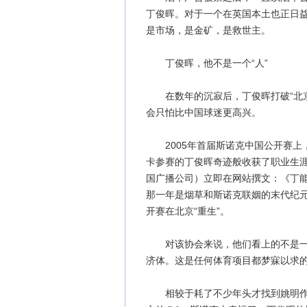
丁俊晖。对于一个在英国本土也正日益
是市场，是金矿，是救世主。
丁俊晖，他不是一个“人”
在数年的沉寂后，丁俊晖打破“北京
会只怕比中国球迷更高兴。
2005年首届斯诺克中国公开赛上
卡参赛的丁俊晖奇迹般收获了职业生
国广播公司）立即在网站撰文：《丁能
那一年是烟草和斯诺克联姻的末代纪
开赛在北京“重生”。
对该协会来说，他们看上的不是一个
济体。这是任何体育项目都梦寐以求
相较于耗了不少年头才找到姚明作中