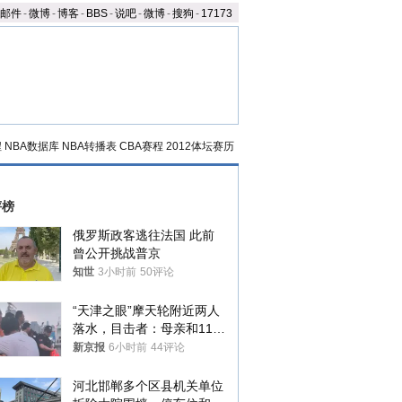
邮件
-
微博
-
博客
-
BBS
-
说吧
-
微博
-
搜狗
-
17173
程
NBA数据库
NBA转播表
CBA赛程
2012体坛赛历
评榜
俄罗斯政客逃往法国 此前
曾公开挑战普京
知世
3小时前
50评论
“天津之眼”摩天轮附近两人
落水，目击者：母亲和11岁
儿子先后被打捞上岸
新京报
6小时前
44评论
河北邯郸多个区县机关单位