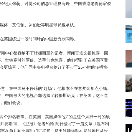
经纪人张萌、时博公司的总经理夏海峰、中国香港老将傅家俊
媒体，艾伯顿、罗伯逊等明星球员也承认。
在英国练过一段时间球的中国新秀刘闯称。
中心都容纳不下蜂拥而至的记者。新闻官埃文很惊喜，因
事、世锦赛时的两倍。选手们也惊喜，他们得到了在英国享受
协会更惊喜，他们同中央电视台签订了不少于25小时的转播协
：在中国马不停蹄的“赶场”让他根本不在意奖金那点小钱。
赛，中国最大的电视台却选择了转播斯诺克；在英国，这不啻
”，他们会说。
个排名赛事。在英国，英国媒体“炒”的是这个风靡一时的项
利大师赛期间，《卫报》记者约翰·阿什登写了一篇文章《温布利
赛事在前几轮比赛时门可罗雀，指出这项运动在发源地日益没