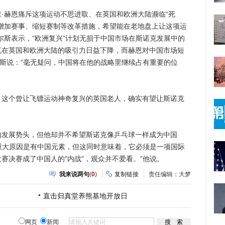
赫恩痛斥这项运动不思进取、在英国和欧洲大陆濒临“死
增加赛事、缩短赛制等改革措施，希望能在老地盘上让这项运
尔斯表示，“欧洲复兴”计划无损于中国市场在斯诺克发展中的
克在英国和欧洲大陆的吸引力日益下降，而赫恩对中国市场短
尔斯说：“毫无疑问，中国将在他的战略里继续占有重要的位
个曾让飞镖运动神奇复兴的英国老人，确实有望让斯诺克
展势头，但他却并不希望斯诺克像乒乓球一样成为中国
个重大原因是有中国元素，但这同时意味着，它必须是一项国际
赛决赛成了中国人的"内战"，观众并不爱看。”他说。
我来说两句
(
0
)
复制链接
责任编辑：大梦
直击归真堂养熊基地开放日
网页
新闻