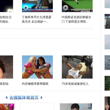
自制生日
丁俊晖单手打九球显露
中国斯诺克巡回赛爆冷
晖感动..
真功夫 走位精妙一..
门 丁俊晖梁文博双..
装彩绘
内衣橄榄球赛再吸睛
75岁老妪成健身狂人