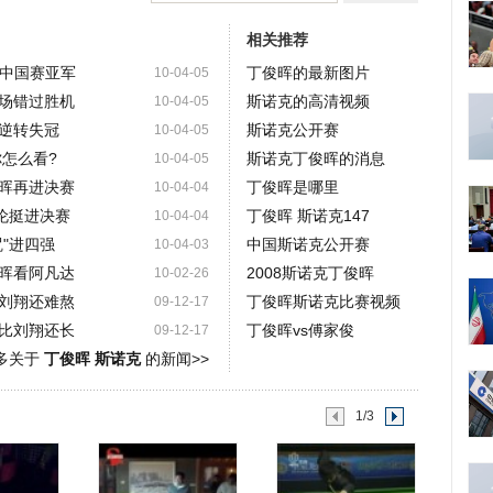
相关推荐
克中国赛亚军
丁俊晖的最新图片
10-04-05
场错过胜机
斯诺克的高清视频
10-04-05
逆转失冠
斯诺克公开赛
10-04-05
你怎么看?
斯诺克丁俊晖的消息
10-04-05
晖再进决赛
丁俊晖是哪里
10-04-04
伦挺进决赛
丁俊晖 斯诺克147
10-04-04
"进四强
中国斯诺克公开赛
10-04-03
晖看阿凡达
2008斯诺克丁俊晖
10-02-26
刘翔还难熬
丁俊晖斯诺克比赛视频
09-12-17
比刘翔还长
丁俊晖vs傅家俊
09-12-17
多关于
丁俊晖 斯诺克
的新闻>>
1/3