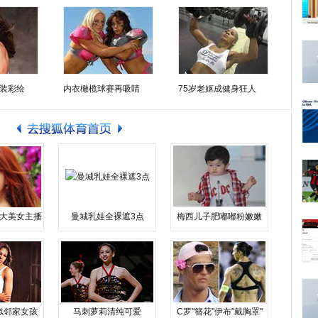
装彩绘
内衣橄榄球赛再吸睛
75岁老妪成健身狂人
大美女主播
曼城乳娃全裸遮3点
梅西儿子肥嘟嘟粉嫩嫩
似邻家女孩
马刺萝莉清纯可爱
C罗"簪花"伊布"戴胸罩"