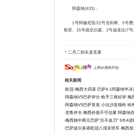
阿森纳(433)：
1号阿穆尼亚/22号克利希、5号费尔马
斯里、15号德尼尔森、2号迪亚比/7号
二月二抬头龙见喜
上网从搜狗开始
相关新闻
·
欧冠-梅西大四喜 巴萨4-1阿森纳半
·
阿森纳VS巴萨评分:枪手三将好评 梅
·
阿森纳VS巴萨首发:小法沙皇领衔 哈
·
克鲁伊夫:梅西价值不可估量 阿森纳
·
梅西独中两元巴萨"兵不血刃" 5年4
·
巴萨波尔多搭欧冠八强末班车 梅西发