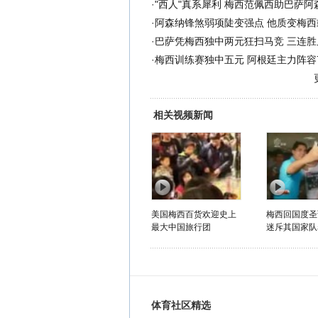
·
"西人"真系犀利 梅西范佩西助巴萨阿
·
阿森纳锋煞弱项陡变强点 他质变梅西
·
巴萨凭梅西独中两元狂扫马竞 三连胜
·
梅西训练赛独中五元 阿根廷主力阵容7
相关视频新闻
美国梅西百货欢迎史上
梅西回国度圣
最大中国旅行团
迷斥其国家队表
体育社区精选