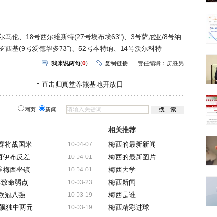
伦、18号西尔维斯特(27号埃布埃63")、3号萨尼亚/8号纳
罗西基(9号爱德华多73")、52号本特纳、14号沃尔科特
我来说两句
(
0
)
复制链接
责任编辑：厉胜男
直击归真堂养熊基地开放日
网页
新闻
相关推荐
决赛将战国米
梅西的最新新闻
10-04-07
西伊布反差
梅西的最新图片
10-04-01
维梅西坐镇
梅西大学
10-04-01
存致命弱点
梅西新闻
10-03-23
进欧冠八强
梅西是谁
10-03-19
飙独中两元
梅西精彩进球
10-03-19