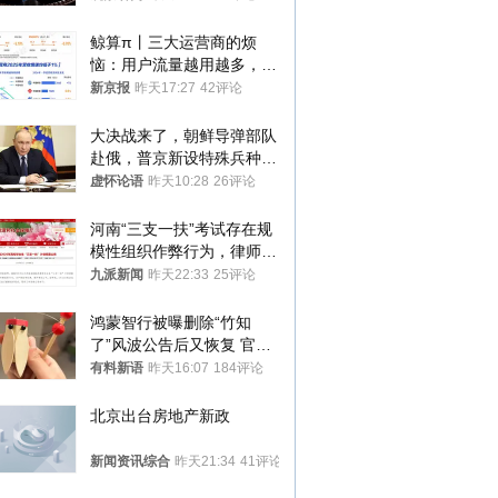
鲸算π丨三大运营商的烦
恼：用户流量越用越多，收
入却越来越少
新京报
昨天17:27
42评论
大决战来了，朝鲜导弹部队
赴俄，普京新设特殊兵种，
76岁老将扛旗
虚怀论语
昨天10:28
26评论
河南“三支一扶”考试存在规
模性组织作弊行为，律师：
涉嫌非法获取国家秘密罪等
九派新闻
昨天22:33
25评论
罪名
鸿蒙智行被曝删除“竹知
了”风波公告后又恢复 官媒
曾力挺：劝华为要大度的，
有料新语
昨天16:07
184评论
你们适不适合？
北京出台房地产新政
新闻资讯综合
昨天21:34
41评论