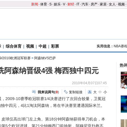
新闻
-
体育
-
S
-
娱乐
-
V
-
财经
-
IT
-
汽车
-
房产
-
家居
-
女人
-
视频
-
际
|
综合体育
|
视频
|
中超
|
彩票
实用信息：
NBA赛
09/2010欧洲冠军联赛
>
阿森纳VS巴萨
热
血洗阿森纳晋级4强 梅西独中四元
2010年04月07日07:45
我来说两句
(
0
)
复制链接
大
中
小
009-10赛季欧冠联赛1/4决赛进行了次回合较量，卫冕冠
独中四元，4比1淘汰阿森纳，将在半决赛里遭遇国际米兰。
皮球仅高出球门左上角。第18分钟阿森纳获得单刀机会，本
的第5个欧冠进球。第21分钟梅西门前抽射，阿穆尼亚扑救不