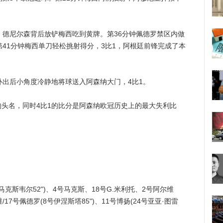
德尼尔森背后放铲梅西吃到黄牌。第36分钟佩德罗禁区内做
第41分钟梅西单刀轻松挑射得分，3比1，阿根廷前锋完成了本
出后小角度冷静地将球送入阿森纳大门，4比1。
名，同时4比1的比分是阿森纳欧冠历史上的最大失利比
克斯韦尔52")、4号马克斯、18号G.米利托、2号阿尔维
17号佩德罗(8号伊涅斯塔85")、11号博扬(24号亚亚·图雷