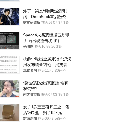
炸了！梁文锋回吐全部利
润，DeepSeek重启融资
财富研究所
前天16:07
37评论
SpaceX火箭残骸撞击月球
 月面出现撞击坑(图)
光明网
昨天10:55
20评论
桃酥中吃出金属牙冠？泸溪
河发布调查结论：消费者已
澄清，所发视频情况不属实
观察者网
昨天11:47
30评论
假结婚证做出真胚胎 谁有
权销毁?
南方都市报
昨天07:03
35评论
女子1岁宝宝碰坏三亚一酒
店纸巾盒，赔了924元，发
帖吐槽后酒店退还一半的
封面新闻
昨天09:43
58评论
钱，当地市监局回应