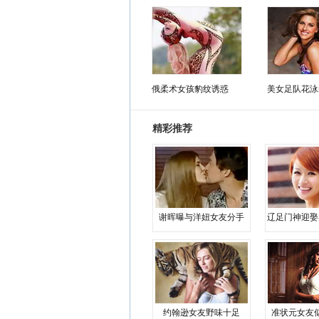
俄柔术女孩豹纹诱惑
美女足队花泳
精彩推荐
谢晖曝与洋妞女友分手
辽足门神迎娶
约翰逊女友野味十足
准状元女友