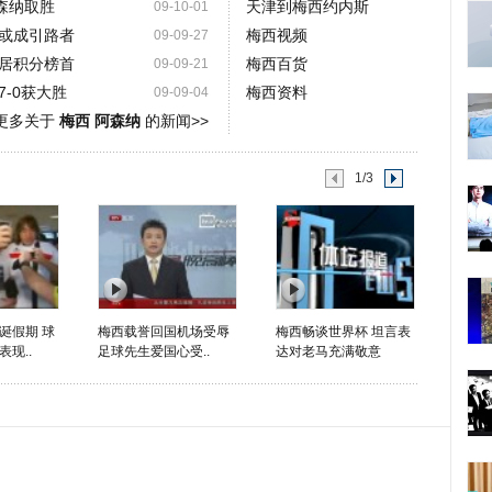
森纳取胜
天津到梅西约内斯
09-10-01
或成引路者
梅西视频
09-09-27
居积分榜首
梅西百货
09-09-21
-0获大胜
梅西资料
09-09-04
更多关于
梅西 阿森纳
的新闻>>
1/3
诞假期 球
梅西载誉回国机场受辱
梅西畅谈世界杯 坦言表
现..
足球先生爱国心受..
达对老马充满敬意