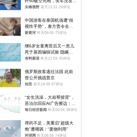
歼50破空亮相，美军没攻克
的技术被拿下
尖锋视野
前天13:31
26评论
中国游客在泰国机场遭“歧
视性手势”，泰方责令全面
调查，对责任人采取最严厉
新黄河
昨天09:00
75评论
处分
继6岁女童离世后又一患儿
死于基因编辑试验 隐瞒一
年才对外披露
有料新语
昨天11:59
35评论
俄罗斯政客逃往法国 此前
曾公开挑战普京
知世
前天18:38
97评论
“女生洗澡，大叔帮搓背”，
苏泊尔回应AI广告擦边：视
频全下架，已强化内容管理
每日经济新闻
昨天00:04
38评论
与审核
弹药不足，美重启“超级大
炮”遭嘲讽：“废物利用”
环球网
昨天06:56
74评论