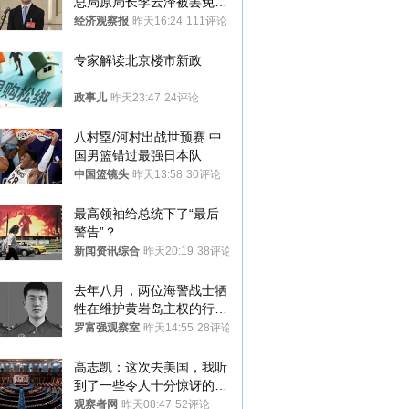
总局原局长李云泽被罢免全
国人大代表
经济观察报
昨天16:24
111评论
专家解读北京楼市新政
政事儿
昨天23:47
24评论
八村塁/河村出战世预赛 中
国男篮错过最强日本队
中国篮镜头
昨天13:58
30评论
最高领袖给总统下了“最后
警告”？
新闻资讯综合
昨天20:19
38评论
去年八月，两位海警战士牺
牲在维护黄岩岛主权的行动
中
罗富强观察室
昨天14:55
28评论
高志凯：这次去美国，我听
到了一些令人十分惊讶的消
息
观察者网
昨天08:47
52评论