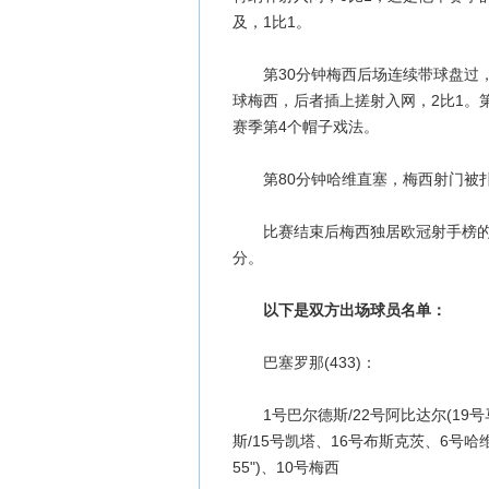
及，1比1。
第30分钟梅西后场连续带球盘过，
球梅西，后者插上搓射入网，2比1。
赛季第4个帽子戏法。
第80分钟哈维直塞，梅西射门被扑
比赛结束后梅西独居欧冠射手榜的头
分。
以下是双方出场球员名单：
巴塞罗那(433)：
1号巴尔德斯/22号阿比达尔(19号马
斯/15号凯塔、16号布斯克茨、6号哈维/
55")、10号梅西