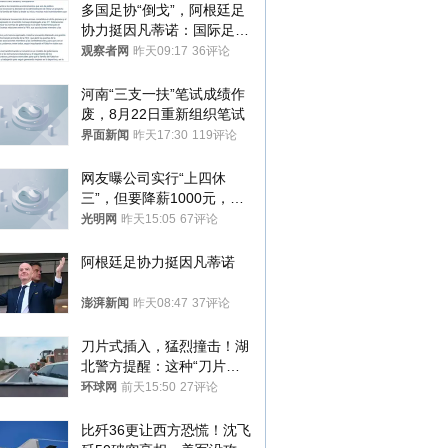
多国足协“倒戈”，阿根廷足
协力挺因凡蒂诺：国际足联
今后应继续在其领导下前行
观察者网
昨天09:17
36评论
河南“三支一扶”笔试成绩作
废，8月22日重新组织笔试
界面新闻
昨天17:30
119评论
网友曝公司实行“上四休
三”，但要降薪1000元，不
接受只能辞职
光明网
昨天15:05
67评论
阿根廷足协力挺因凡蒂诺
澎湃新闻
昨天08:47
37评论
刀片式插入，猛烈撞击！湖
北警方提醒：这种“刀片超
车”，太危险了
环球网
前天15:50
27评论
比歼36更让西方恐慌！沈飞