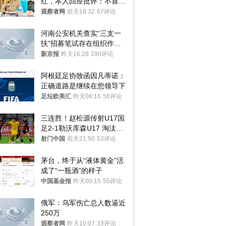
红，本人回应批评：不喜欢
就别看
观察者网
前天18:32
67评论
河南公安机关查实“三支一
扶”招募笔试存在组织作弊
犯罪行为
新京报
昨天16:28
290评论
阿根廷足协致函因凡蒂诺：
正确道路是继续在您领导下
足坛欧美汇
昨天08:16
56评论
三连胜！赵松源传射U17国
足2-1勒沃库森U17 淘汰赛
将战河床
射门中国
前天21:50
53评论
茅台，终于从“液体黄金”活
成了“一瓶酒”的样子
中国基金报
昨天00:15
55评论
俄军：乌军伤亡总人数逼近
250万
观察者网
昨天10:07
33评论