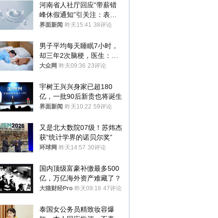
河南省人社厅回应“带薪错
峰休假通知”引关注：表述
不够准确，待修改后印发
界面新闻
昨天15:41
38评论
男子平均每天睡眠7小时，
却三年2次脑梗，医生：这
样睡觉更伤身
大众网
昨天09:36
23评论
宇树王兴兴身家已超180
亿，一批90后新贵也将诞生
界面新闻
昨天10:22
59评论
又是北大数院07级！苏炜杰
获“统计学界的诺贝尔奖”
环球网
昨天14:57
30评论
国内顶级富豪补缴最多500
亿，万亿海外资产难藏了？
大猫财经Pro
昨天09:16
47评论
泰国女公务员精致妆容爆