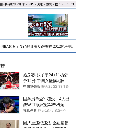
邮件
-
微博
-
博客
-
BBS
-
说吧
-
微博
-
搜狗
-
17173
程
NBA数据库
NBA转播表
CBA赛程
2012体坛赛历
评榜
热身赛-张子宇24+11杨舒
予12分 中国女篮擒尼日利
亚
中国篮镜头
昨天21:22
38评论
国乒男单全军覆没！4人出
战WTT横滨冠军赛均无缘
八强
搜狐体育
昨天18:45
82评论
因严重违纪违法 金融监管