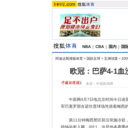
NBA
|
CBA
|
国内
|
国
阿迪达斯搜狐体育
>
国际足球
>
五洲绿茵
>
20
欧冠：巴萨4-1
来源：
中国新闻网
中新网4月7日电北京时间今日凌晨，2
军巴塞罗那在诺坎普球场凭借着梅西的
第11分钟梅西禁区前沿突施冷箭，
特纳补射入网，0比1，这是他本赛季