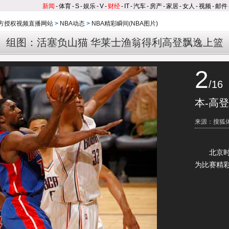
新闻
-
体育
-
S
-
娱乐
-
V
-
财经
-
IT
-
汽车
-
房产
-
家居
-
女人
-
视频
-
邮件
官方授权视频直播网站
>
NBA动态
>
NBA精彩瞬间(NBA图片)
组图：活塞负山猫 华莱士渔翁得利高登飘逸上篮
2
/16
本-高
来源：搜狐
北京时间
为比赛精