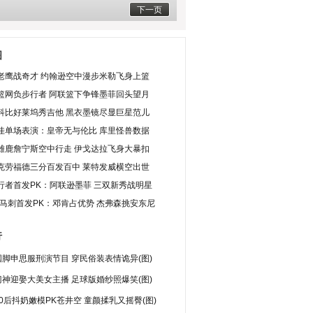
下一页
图
老鹰战奇才 约翰逊空中漫步米勒飞身上篮
篮网负步行者 阿联篮下争锋墨菲回头望月
科比好莱坞秀吉他 黑衣墨镜尽显巨星范儿
佳单场表演：皇帝无与伦比 库里怪兽数据
雄鹿詹宁斯空中行走 伊戈达拉飞身大暴扣
克劳福德三分百发百中 莱特发威横空出世
行者首发PK：阿联逊墨菲 三双新秀战明星
S马刺首发PK：邓肯占优势 杰弗森挑安东尼
行
脚申思服刑演节目 穿民俗装表情诡异(图)
神迎娶大美女主播 足球版婚纱照爆笑(图)
0后抖奶嫩模PK苍井空 童颜揉乳又摇臀(图)