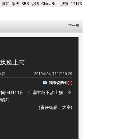
-
博客
-
微博
-
BBS
-
说吧
-
ChinaRen
-
搜狗
-
17173
下一组
登飘逸上篮
体育
2010年04月11日10:29
我来说两句
(
0
)
04月11日，活塞客场不敌山猫，图
彩瞬间。
(责任编辑：大亨)