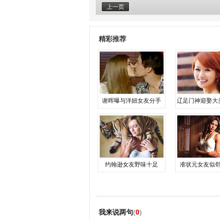
上一页
精彩推荐
谢晖曝与洋妞女友分手
辽足门神迎娶大
约翰逊女友野味十足
准状元女友似
我来说两句
(
0
)