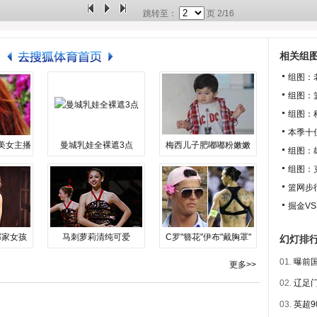
跳转至：
页
2/16
相关组
组图：
组图：
组图：
本季十
美女主播
曼城乳娃全裸遮3点
梅西儿子肥嘟嘟粉嫩嫩
组图：
组图：
篮网步
掘金V
邻家女孩
马刺萝莉清纯可爱
C罗"簪花"伊布"戴胸罩"
幻灯排
01.
曝前国
更多>>
02.
辽足门
03.
英超9